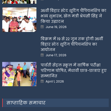
on
36वीं बिहार स्टेट शूटिंग चैंपियनशिप का
भव्य शुभारंभ, खेल मंत्री श्रेयसी सिंह ने
किया उद्घाटन
Posted
June 19, 2026
on
बिक्रम में 19 से 22 जून तक होगी 36वीं
बिहार स्टेट शूटिंग चैंपियनशिप का
आयोजन
Posted
June 17, 2026
on
पार्वती सेंट्रल स्कूल में वार्षिक परीक्षा
परिणाम घोषित, मेधावी छात्र-छात्राएं हुए
सम्मानित
Posted
April 1, 2026
on
साप्ताहिक समाचार