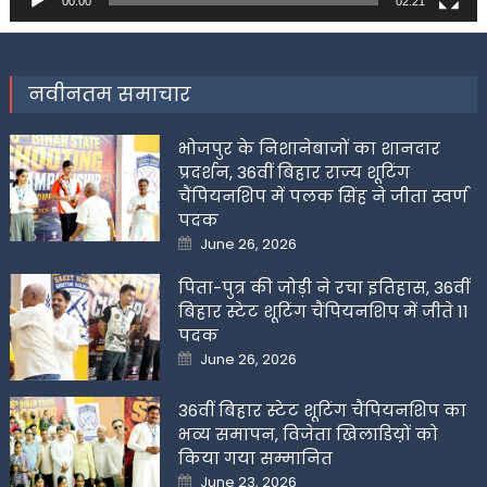
00:00
02:21
नवीनतम समाचार
भोजपुर के निशानेबाजों का शानदार
प्रदर्शन, 36वीं बिहार राज्य शूटिंग
चैंपियनशिप में पलक सिंह ने जीता स्वर्ण
पदक
Posted
June 26, 2026
on
पिता-पुत्र की जोड़ी ने रचा इतिहास, 36वीं
बिहार स्टेट शूटिंग चैंपियनशिप में जीते 11
पदक
Posted
June 26, 2026
on
36वीं बिहार स्टेट शूटिंग चैंपियनशिप का
भव्य समापन, विजेता खिलाडिय़ों को
किया गया सम्मानित
Posted
June 23, 2026