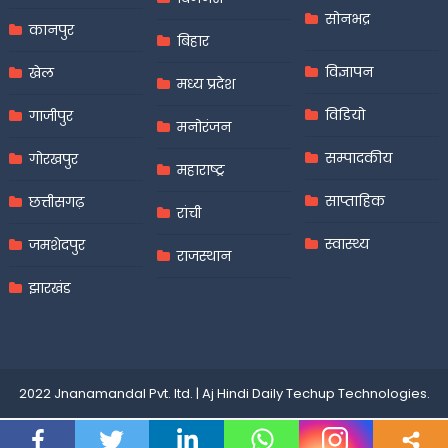
सोनभद्र
कानपुर
बिहार
विज्ञापन
खेल
मध्य प्रदेश
विडियो
गाजीपुर
मनोरंजन
सम्पादकीय
गोरखपुर
महाराष्ट्र
साप्ताहिक
छत्तीसगढ़
रांची
स्वास्थ्य
जमशेदपुर
राजस्थान
झारखंड
2022 Jnanamandal Pvt. ltd.
|
Aj Hindi Daily
Techup Technologies
.