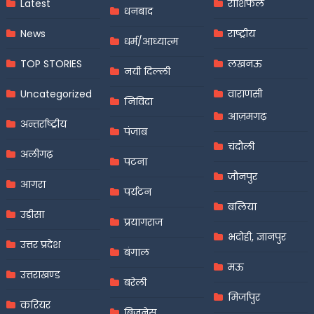
Latest
राशिफल
धनबाद
News
राष्ट्रीय
धर्म/आध्यात्म
TOP STORIES
लखनऊ
नयी दिल्ली
Uncategorized
वाराणसी
निविदा
आज़मगढ़
अन्तर्राष्ट्रीय
पंजाब
चंदौली
अलीगढ़
पटना
जौनपुर
आगरा
पर्यटन
बलिया
उड़ीसा
प्रयागराज
भदोही, ज्ञानपुर
उत्तर प्रदेश
बंगाल
मऊ
उत्तराखण्ड
बरेली
मिर्जापुर
करियर
बिजनेस