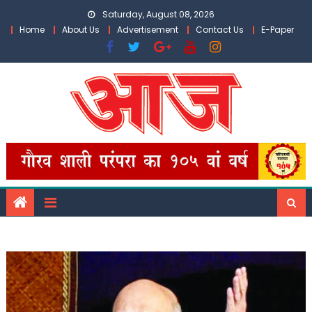
Skip
Saturday, August 08, 2026
to
Home
About Us
Advertisement
Contact Us
E-Paper
content