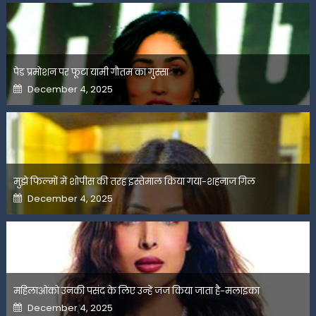
पेड प्रमोशन पर फूटा यामी गौतम का गुस्सा
Posted
December 4, 2025
on
मुझे फिल्मों में शोपीस की तरह इस्तेमाल किया गया-शहनाज गिल
Posted
December 4, 2025
on
महिलाओंको उनकी पसंद के लिए उन्हें जज किया जाता है-मलाइका
Posted
December 4, 2025
on