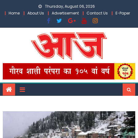
Skip
Thursday, August 06, 2026
to
Home
About Us
Advertisement
Contact Us
E-Paper
content