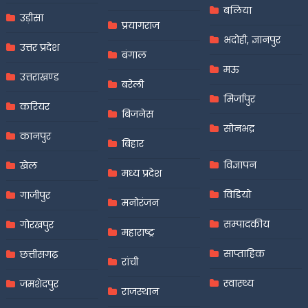
बलिया
उड़ीसा
प्रयागराज
भदोही, ज्ञानपुर
उत्तर प्रदेश
बंगाल
मऊ
उत्तराखण्ड
बरेली
मिर्जापुर
करियर
बिजनेस
सोनभद्र
कानपुर
बिहार
विज्ञापन
खेल
मध्य प्रदेश
विडियो
गाजीपुर
मनोरंजन
सम्पादकीय
गोरखपुर
महाराष्ट्र
साप्ताहिक
छत्तीसगढ़
रांची
स्वास्थ्य
जमशेदपुर
राजस्थान