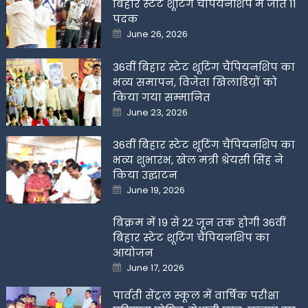
बिहार स्टेट शूटिंग चैंपियनशिप में जीते 11
पदक
Posted
June 26, 2026
on
36वीं बिहार स्टेट शूटिंग चैंपियनशिप का
भव्य समापन, विजेता खिलाडिय़ों को
किया गया सम्मानित
Posted
June 23, 2026
on
36वीं बिहार स्टेट शूटिंग चैंपियनशिप का
भव्य शुभारंभ, खेल मंत्री श्रेयसी सिंह ने
किया उद्घाटन
Posted
June 19, 2026
on
बिक्रम में 19 से 22 जून तक होगी 36वीं
बिहार स्टेट शूटिंग चैंपियनशिप का
आयोजन
Posted
June 17, 2026
on
पार्वती सेंट्रल स्कूल में वार्षिक परीक्षा