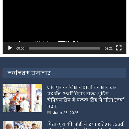
00:00
02:21
नवीनतम समाचार
भोजपुर के निशानेबाजों का शानदार
प्रदर्शन, 36वीं बिहार राज्य शूटिंग
चैंपियनशिप में पलक सिंह ने जीता स्वर्ण
पदक
Posted
June 26, 2026
on
पिता-पुत्र की जोड़ी ने रचा इतिहास, 36वीं