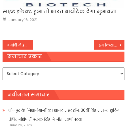
साइड इफेक्ट हुआ तो भारत बायोटेक देगा मुआवजा
Posted
January 16, 2021
on
Post
मोदी ने इजरायली प्रधानमंत्री को दी हनुक्का की शुभकामनाएं
हम किसानों के लिए गन्ना-गन्ना कर रहे हैं और बीजेपी-RSS जिन्ना जिन्ना कर रही है: ओवैसी
navigation
समाचार प्रकार
समाचार
प्रकार
नवीनतम समाचार
भोजपुर के निशानेबाजों का शानदार प्रदर्शन, 36वीं बिहार राज्य शूटिंग
चैंपियनशिप में पलक सिंह ने जीता स्वर्ण पदक
June 26, 2026