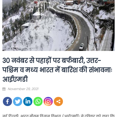
30 नवंबर से पहाड़ों पर बर्फबारी, उत्तर-
पश्चिम व मध्य भारत में बारिश की संभावनाः
आईएमडी
Posted
November 29, 2021
on
नई दिल्लीः भारत मौसम विज्ञान विभाग (आईएमडी) ने रविवार को कहा कि