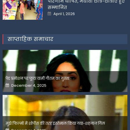
परिणाम घोषित, मेधावी छात्र-छात्राएं हुए
सम्मानित
Posted
April 1, 2026
on
साप्ताहिक समाचार
पेड प्रमोशन पर फूटा यामी गौतम का गुस्सा
Posted
December 4, 2025
on
मुझे फिल्मों में शोपीस की तरह इस्तेमाल किया गया-शहनाज गिल
Posted