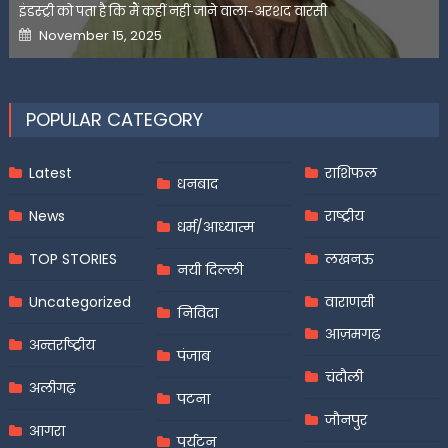
इंडस्ट्री को पता है कि मैं कहीं नहीं जाने वाला-अरशद वारसी
Posted
November 15, 2025
on
POPULAR CATEGORY
Latest
राशिफल
धनबाद
News
राष्ट्रीय
धर्म/आध्यात्म
TOP STORIES
लखनऊ
नयी दिल्ली
Uncategorized
वाराणसी
निविदा
आज़मगढ़
अन्तर्राष्ट्रीय
पंजाब
चंदौली
अलीगढ़
पटना
जौनपुर
आगरा
पर्यटन