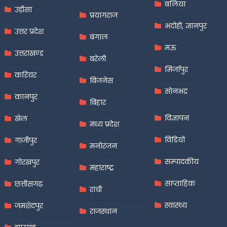
बलिया
उड़ीसा
प्रयागराज
भदोही, ज्ञानपुर
उत्तर प्रदेश
बंगाल
मऊ
उत्तराखण्ड
बरेली
मिर्जापुर
करियर
बिजनेस
सोनभद्र
कानपुर
बिहार
विज्ञापन
खेल
मध्य प्रदेश
विडियो
गाजीपुर
मनोरंजन
सम्पादकीय
गोरखपुर
महाराष्ट्र
साप्ताहिक
छत्तीसगढ़
रांची
स्वास्थ्य
जमशेदपुर
राजस्थान