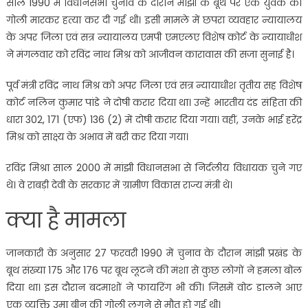
साल 1990 में विधानसभा चुनाव के दौरान माझी के बूथ पर एक युवक की
गोली मारकर हत्या कर दी गई थी। इसी मामले में छपरा व्यवहार न्यायालय
के अपर जिला एवं सत्र न्यायालय एमपी एमएलए विशेष कोर्ट के न्यायाधीश
ने मंगलवार को रविंद्र नाथ मिश्र को आजीवन कारावास की सजा सुनाई है।
पूर्व मंत्री रविंद्र नाथ मिश्र को अपर जिला एवं सत्र न्यायाधीश तृतीय सह विशेष
कोर्ट नलिन कुमार पांडे ने दोषी करार दिया था। उन्हें भारतीय दंड संहिता की
धारा 302, 171 (एफ) 136 (2) में दोषी करार दिया गया। वहीं, उनके भाई हरेंद्र
मिश्र को साक्ष्य के अभाव में बरी कर दिया गया।
रविंद्र मिश्रा साल 2000 में मांझी विधानसभा से निर्दलीय विधायक चुने गए
थे। वे राबड़ी देवी के सरकार में ग्रामीण विकास राज्य मंत्री थे।
क्या है मामला
जानकारी के अनुसार 27 फरवरी 1990 में चुनाव के दौरान मांझी प्रखंड के
बूथ संख्या 175 और 176 पर बूथ लूटने की मंशा से कुछ लोगों ने हमला बोल
दिया था। इस दौरान बदमाशों ने फायरिंग भी की। जिसमें वोट डालने आए
एक व्यक्ति उमा बीन की गोली लगने से मौत हो गई थी।