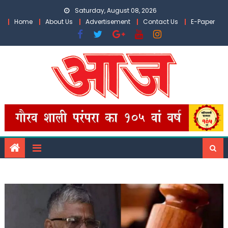
Skip
Saturday, August 08, 2026
to
Home
About Us
Advertisement
Contact Us
E-Paper
content