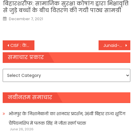
बिहारशरीफ: सामाजिक सुरक्षा कोषांग द्वारा भिक्षावृत्ति
से जुड़े बच्चों के बीच वितरण की गयी पाठ्य सामग्री
Posted
December 7, 2021
on
Post
CISF : केंद्रीय औद्योगिक सुरक्षा बल 451 कॉन्स्टेबल पदों के लिए आवदेन कल तक
Junaid-Nasir Murder Case: गहलोत सरकार को घेरने चले थे ओवैसी, ट्विटर यूजर ने पूछा- श्रद्धा की फैमिली से…
navigation
समाचार प्रकार
समाचार
प्रकार
नवीनतम समाचार
भोजपुर के निशानेबाजों का शानदार प्रदर्शन, 36वीं बिहार राज्य शूटिंग
चैंपियनशिप में पलक सिंह ने जीता स्वर्ण पदक
June 26, 2026