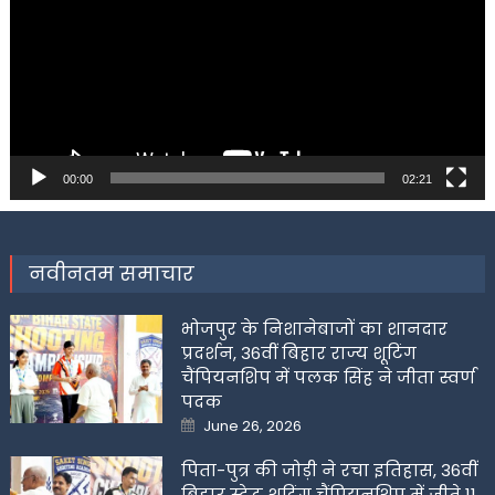
00:00
02:21
नवीनतम समाचार
भोजपुर के निशानेबाजों का शानदार
प्रदर्शन, 36वीं बिहार राज्य शूटिंग
चैंपियनशिप में पलक सिंह ने जीता स्वर्ण
पदक
Posted
June 26, 2026
on
पिता-पुत्र की जोड़ी ने रचा इतिहास, 36वीं
बिहार स्टेट शूटिंग चैंपियनशिप में जीते 11