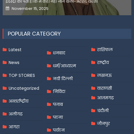
इंडस्ट्री को पता है कि मैं कहीं नहीं जाने वाला-अरशद वारसी
Posted
November 15, 2025
on
POPULAR CATEGORY
Latest
राशिफल
धनबाद
News
राष्ट्रीय
धर्म/आध्यात्म
TOP STORIES
लखनऊ
नयी दिल्ली
Uncategorized
वाराणसी
निविदा
आज़मगढ़
अन्तर्राष्ट्रीय
पंजाब
चंदौली
अलीगढ़
पटना
जौनपुर
आगरा
पर्यटन