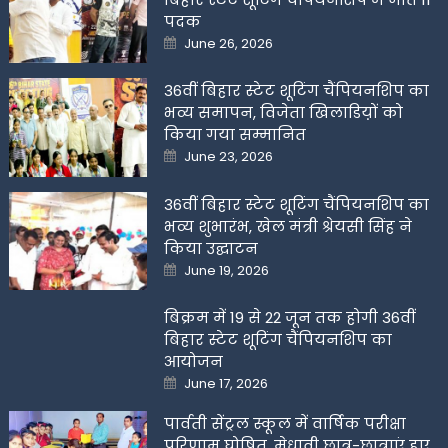
पदक
Posted
June 26, 2026
on
36वीं बिहार स्टेट शूटिंग चैंपियनशिप का
भव्य समापन, विजेता खिलाडिय़ों को
किया गया सम्मानित
Posted
June 23, 2026
on
36वीं बिहार स्टेट शूटिंग चैंपियनशिप का
भव्य शुभारंभ, खेल मंत्री श्रेयसी सिंह ने
किया उद्घाटन
Posted
June 19, 2026
on
बिक्रम में 19 से 22 जून तक होगी 36वीं
बिहार स्टेट शूटिंग चैंपियनशिप का
आयोजन
Posted
June 17, 2026
on
पार्वती सेंट्रल स्कूल में वार्षिक परीक्षा
परिणाम घोषित, मेधावी छात्र-छात्राएं हुए