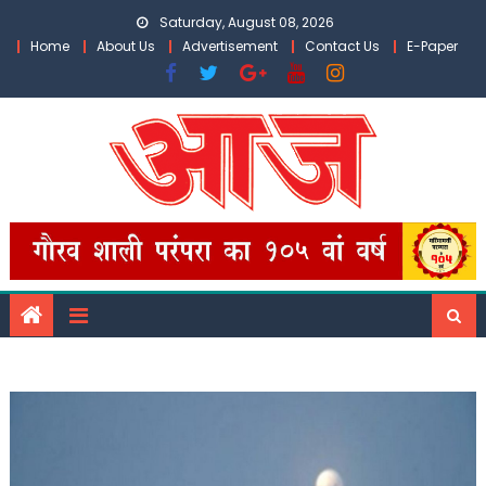
Skip
Saturday, August 08, 2026
to
Home
About Us
Advertisement
Contact Us
E-Paper
content