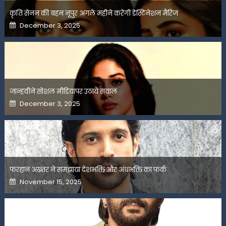
कृति सेनन की बहन नूपुर अगले महीने करेंगी डेस्टिनेशन मैरिज
Posted
December 3, 2025
on
जान्हवीने सोशल मीडियापर उठाये सवाल
Posted
December 3, 2025
on
फरहान अख्तर ने समझाया देशभक्ति और अंधभक्ति का फर्क
Posted
November 15, 2025
on