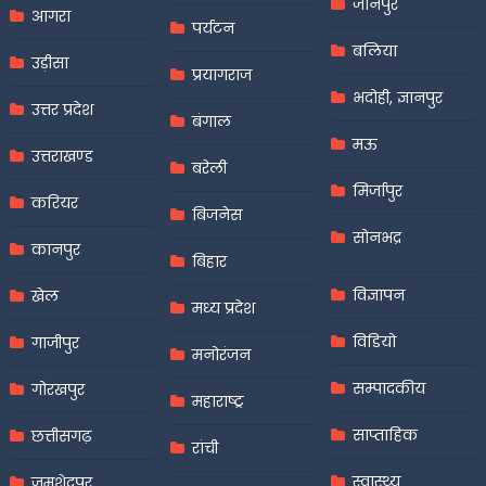
जौनपुर
आगरा
पर्यटन
बलिया
उड़ीसा
प्रयागराज
भदोही, ज्ञानपुर
उत्तर प्रदेश
बंगाल
मऊ
उत्तराखण्ड
बरेली
मिर्जापुर
करियर
बिजनेस
सोनभद्र
कानपुर
बिहार
विज्ञापन
खेल
मध्य प्रदेश
विडियो
गाजीपुर
मनोरंजन
सम्पादकीय
गोरखपुर
महाराष्ट्र
साप्ताहिक
छत्तीसगढ़
रांची
स्वास्थ्य
जमशेदपुर