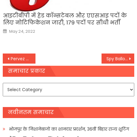
आइटीबीपी में हेड कॉन्सटेबल और एएसआइ पदों के
लिए नोटिफिकेशन जारी, 179 पदों पर सीधी भर्ती
Posted
May 24, 2022
on
Post
Pervez Musharraf का पार्थिव शरीर लाया जाएगा पाकिस्तान, कराची में होगा सुपुर्द-ए-खाक
Spy Balloon: चीन ने स्वीकारा, अमेरिकी सीमा में उड़ने वाला गुब्बारा उसी का था; गहरा सकता है विवाद
navigation
समाचार प्रकार
समाचार
प्रकार
नवीनतम समाचार
भोजपुर के निशानेबाजों का शानदार प्रदर्शन, 36वीं बिहार राज्य शूटिंग