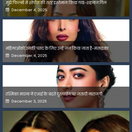
मुझे फिल्मों में शोपीस की तरह इस्तेमाल किया गया-शहनाज गिल
Posted
December 4, 2025
on
महिलाओंको उनकी पसंद के लिए उन्हें जज किया जाता है-मलाइका
Posted
December 4, 2025
on
रश्मिका मंदाना ने एआई के बढ़ते दुरुपयोग पर जतायी नाराजगी
Posted
December 3, 2025
on