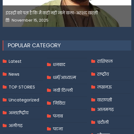
इंडस्ट्री को पता है कि मैं कहीं नहीं जाने वाला-अरशद वारसी
Posted
November 15, 2025
on
POPULAR CATEGORY
Latest
राशिफल
धनबाद
News
राष्ट्रीय
धर्म/आध्यात्म
TOP STORIES
लखनऊ
नयी दिल्ली
Uncategorized
वाराणसी
निविदा
आज़मगढ़
अन्तर्राष्ट्रीय
पंजाब
चंदौली
अलीगढ़
पटना