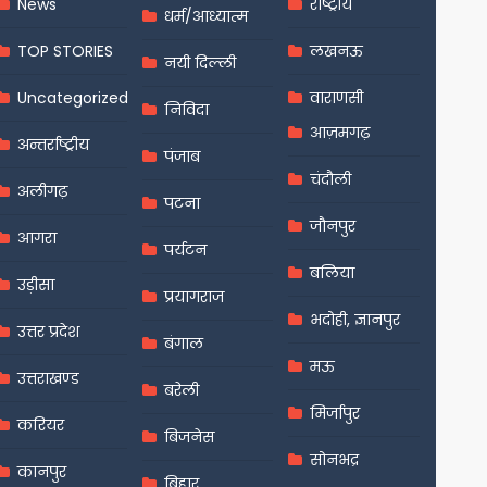
News
राष्ट्रीय
धर्म/आध्यात्म
TOP STORIES
लखनऊ
नयी दिल्ली
Uncategorized
वाराणसी
निविदा
आज़मगढ़
अन्तर्राष्ट्रीय
पंजाब
चंदौली
अलीगढ़
पटना
जौनपुर
आगरा
पर्यटन
बलिया
उड़ीसा
प्रयागराज
भदोही, ज्ञानपुर
उत्तर प्रदेश
बंगाल
मऊ
उत्तराखण्ड
बरेली
मिर्जापुर
करियर
बिजनेस
सोनभद्र
कानपुर
बिहार