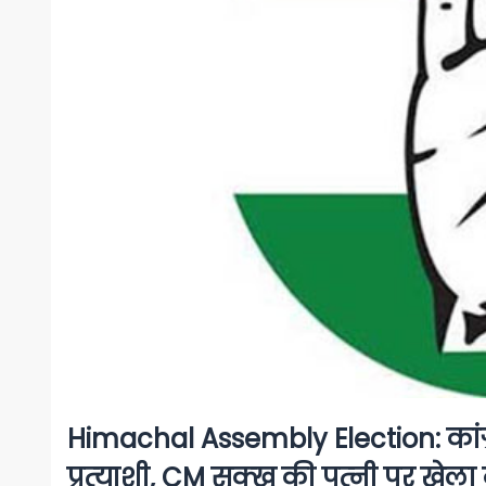
Himachal Assembly Election: कांग्र
प्रत्‍याशी, CM सुक्‍खू की पत्‍नी पर खेला 