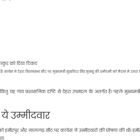
श ठाकुर को दिया टिकट
कांग्रेस ने देहरा विधानसभा सीट पर मुख्‍यमंत्री सुखविंदर सिंह सुक्‍खू की धर्मपत्‍नी को मैदान में उतारा ह
ु यह गांव प्रशासनिक दृष्टि से देहरा उपमंडल के अंतर्गत है। पहले मुख्‍यमंत्र
ये उम्‍मीदवार
वार को हमीरपुर और नालागढ़ सीट पर कांग्रेस ने उम्‍मीदवारों की घोषणा की थी। हमी
था।