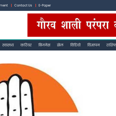
ement
Contact Us
E-Paper
स्वास्थ्य
करियर
बिजनेस
खेल
विडियो
विज्ञापन
राशि