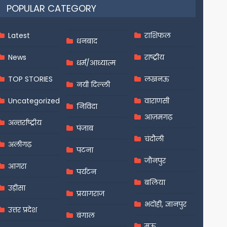
POPULAR CATEGORY
Latest
राशिफल
धनबाद
News
राष्ट्रीय
धर्म/आध्यात्म
TOP STORIES
लखनऊ
नयी दिल्ली
Uncategorized
वाराणसी
निविदा
आज़मगढ़
अन्तर्राष्ट्रीय
पंजाब
चंदौली
अलीगढ़
पटना
जौनपुर
आगरा
पर्यटन
बलिया
उड़ीसा
प्रयागराज
भदोही, ज्ञानपुर
उत्तर प्रदेश
बंगाल
मऊ