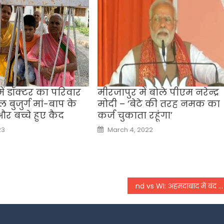
ें डॉक्टर का परिवार
मीरजापुर में बोले पीएम नरेन्‍द्र
ल बुजुर्ग मां-बाप के
मोदी – ‘बेटे की तरह नमक का
र बच्चे हुए कैद
कर्ज चुकाता रहूंंगा’
Posted
23
March 4, 2022
on
nd vs WI: अहमदाबाद में बंद दरवाजे के पीछे खेली जाएगी वनडे सीरीज