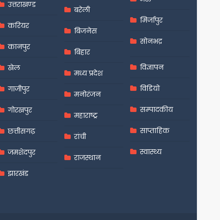
उत्तराखण्ड
बरेली
मिर्जापुर
करियर
बिजनेस
सोनभद्र
कानपुर
बिहार
विज्ञापन
खेल
मध्य प्रदेश
विडियो
गाजीपुर
मनोरंजन
सम्पादकीय
गोरखपुर
महाराष्ट्र
साप्ताहिक
छत्तीसगढ़
रांची
स्वास्थ्य
जमशेदपुर
राजस्थान
झारखंड