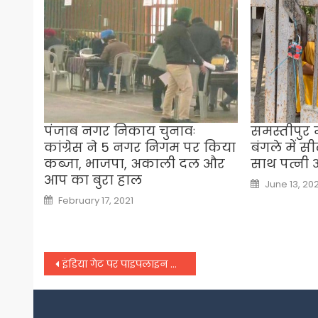
पंजाब नगर निकाय चुनावः
समस्तीपुर म
कांग्रेस ने 5 नगर निगम पर किया
बंगले में सी
कब्जा, भाजपा, अकाली दल और
साथ पत्नी औ
आप का बुरा हाल
Posted
June 13, 20
on
Posted
February 17, 2021
on
Post
इंडिया गेट पर पाइपलाइन फटने से लाखों लीटर पानी बर्बाद,
navigation