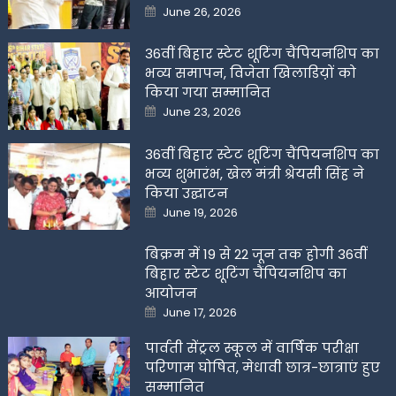
Posted
June 26, 2026
on
36वीं बिहार स्टेट शूटिंग चैंपियनशिप का
भव्य समापन, विजेता खिलाडिय़ों को
किया गया सम्मानित
Posted
June 23, 2026
on
36वीं बिहार स्टेट शूटिंग चैंपियनशिप का
भव्य शुभारंभ, खेल मंत्री श्रेयसी सिंह ने
किया उद्घाटन
Posted
June 19, 2026
on
बिक्रम में 19 से 22 जून तक होगी 36वीं
बिहार स्टेट शूटिंग चैंपियनशिप का
आयोजन
Posted
June 17, 2026
on
पार्वती सेंट्रल स्कूल में वार्षिक परीक्षा
परिणाम घोषित, मेधावी छात्र-छात्राएं हुए
सम्मानित