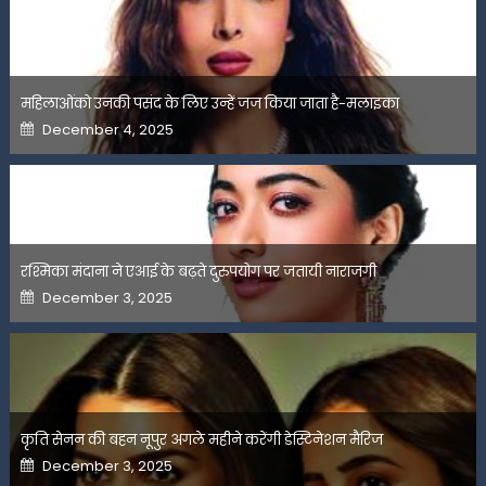
महिलाओंको उनकी पसंद के लिए उन्हें जज किया जाता है-मलाइका
Posted
December 4, 2025
on
रश्मिका मंदाना ने एआई के बढ़ते दुरुपयोग पर जतायी नाराजगी
Posted
December 3, 2025
on
कृति सेनन की बहन नूपुर अगले महीने करेंगी डेस्टिनेशन मैरिज
Posted
December 3, 2025
on