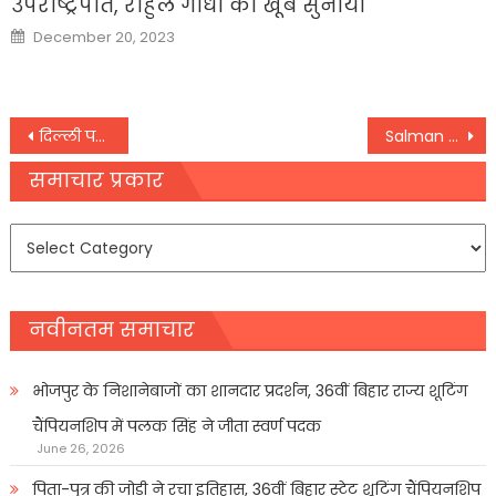
उपराष्ट्रपति, राहुल गांधी को खूब सुनाया
Posted
December 20, 2023
on
Post
दिल्ली पहुंच रहे हजारों किसान, लेकिन इस बार आंदोलन से दूर क्यों हैं राकेश टिकैत? बताई वजह
Salman Khan ने ईद 2025 के लिए कसी कमर, साजिद नाडियाडवाला की फिल्म के साथ करेंगे धमाका
navigation
समाचार प्रकार
समाचार
प्रकार
नवीनतम समाचार
भोजपुर के निशानेबाजों का शानदार प्रदर्शन, 36वीं बिहार राज्य शूटिंग
चैंपियनशिप में पलक सिंह ने जीता स्वर्ण पदक
June 26, 2026
पिता-पुत्र की जोड़ी ने रचा इतिहास, 36वीं बिहार स्टेट शूटिंग चैंपियनशिप