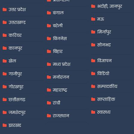
प्रयागराज
भदोही, ज्ञानपुर
उत्तर प्रदेश
बंगाल
मऊ
उत्तराखण्ड
बरेली
मिर्जापुर
करियर
बिजनेस
सोनभद्र
कानपुर
बिहार
विज्ञापन
खेल
मध्य प्रदेश
विडियो
गाजीपुर
मनोरंजन
सम्पादकीय
गोरखपुर
महाराष्ट्र
साप्ताहिक
छत्तीसगढ़
रांची
स्वास्थ्य
जमशेदपुर
राजस्थान
झारखंड