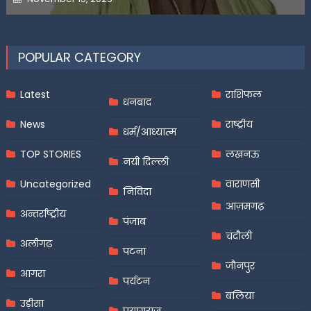
on
POPULAR CATEGORY
Latest
राशिफल
धनबाद
News
राष्ट्रीय
धर्म/आध्यात्म
TOP STORIES
लखनऊ
नयी दिल्ली
Uncategorized
वाराणसी
निविदा
आज़मगढ़
अन्तर्राष्ट्रीय
पंजाब
चंदौली
अलीगढ़
पटना
जौनपुर
आगरा
पर्यटन
बलिया
उड़ीसा