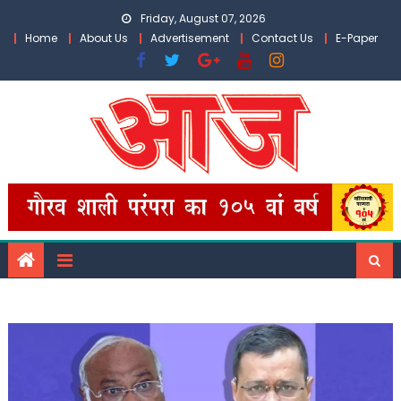
Skip
Friday, August 07, 2026
to
Home
About Us
Advertisement
Contact Us
E-Paper
content