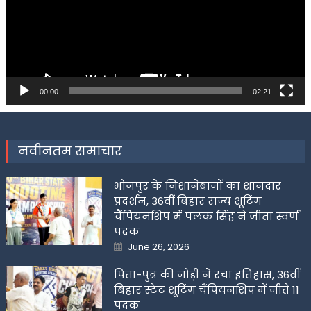
00:00
02:21
नवीनतम समाचार
भोजपुर के निशानेबाजों का शानदार
प्रदर्शन, 36वीं बिहार राज्य शूटिंग
चैंपियनशिप में पलक सिंह ने जीता स्वर्ण
पदक
Posted
June 26, 2026
on
पिता-पुत्र की जोड़ी ने रचा इतिहास, 36वीं
बिहार स्टेट शूटिंग चैंपियनशिप में जीते 11
पदक