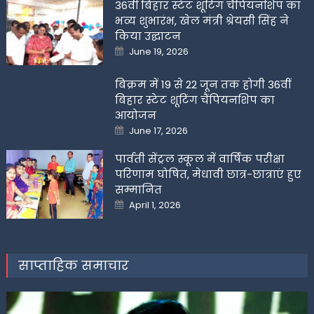
36वीं बिहार स्टेट शूटिंग चैंपियनशिप का
भव्य शुभारंभ, खेल मंत्री श्रेयसी सिंह ने
किया उद्घाटन
Posted
June 19, 2026
on
बिक्रम में 19 से 22 जून तक होगी 36वीं
बिहार स्टेट शूटिंग चैंपियनशिप का
आयोजन
Posted
June 17, 2026
on
पार्वती सेंट्रल स्कूल में वार्षिक परीक्षा
परिणाम घोषित, मेधावी छात्र-छात्राएं हुए
सम्मानित
Posted
April 1, 2026
on
साप्ताहिक समाचार