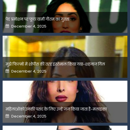
पेड प्रमोशन पर फूटा यामी गौतम का गुस्सा
Posted
December 4, 2025
on
मुझे फिल्मों में शोपीस की तरह इस्तेमाल किया गया-शहनाज गिल
Posted
December 4, 2025
on
महिलाओंको उनकी पसंद के लिए उन्हें जज किया जाता है-मलाइका
Posted
December 4, 2025
on