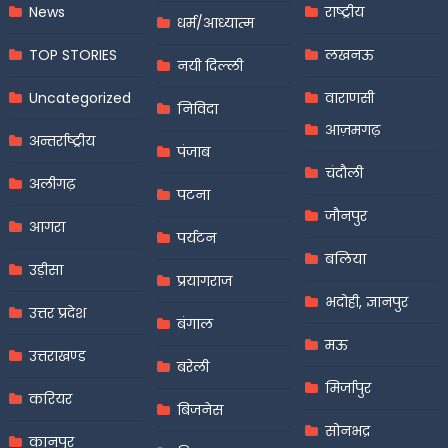
News
राष्ट्रीय
धर्म/आध्यात्म
TOP STORIES
लखनऊ
नयी दिल्ली
Uncategorized
वाराणसी
निविदा
आज़मगढ़
अन्तर्राष्ट्रीय
पंजाब
चंदौली
अलीगढ़
पटना
जौनपुर
आगरा
पर्यटन
बलिया
उड़ीसा
प्रयागराज
भदोही, ज्ञानपुर
उत्तर प्रदेश
बंगाल
मऊ
उत्तराखण्ड
बरेली
मिर्जापुर
करियर
बिजनेस
सोनभद्र
कानपुर