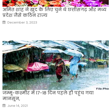
अमित शाह ने खुद के लिए चुने थे छत्तीसगढ़ और मध्य
प्रदेश जैसे कठिन राज्य
Posted
December 3, 2023
on
जम्मू-कश्मीर में 17-18 दिन पहले ही पहुंच गया
मानसून,
Posted
June 14, 2021
on