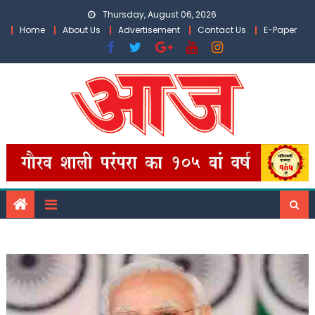
Skip
Thursday, August 06, 2026
to
Home
About Us
Advertisement
Contact Us
E-Paper
content