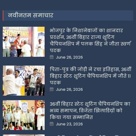
नवीनतम समाचार
भोजपुर के निशानेबाजों का शानदार
प्रदर्शन, 36वीं बिहार राज्य शूटिंग
चैंपियनशिप में पलक सिंह ने जीता स्वर्ण
पदक
Posted
June 26, 2026
on
पिता-पुत्र की जोड़ी ने रचा इतिहास, 36वीं
बिहार स्टेट शूटिंग चैंपियनशिप में जीते 11
पदक
Posted
June 26, 2026
on
36वीं बिहार स्टेट शूटिंग चैंपियनशिप का
भव्य समापन, विजेता खिलाडिय़ों को
किया गया सम्मानित
Posted
June 23, 2026
on