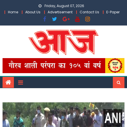
Skip
Friday, August 07, 2026
to
Home
About Us
Advertisement
Contact Us
E-Paper
content