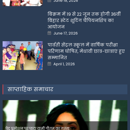
June 19, 2026
on
बिक्रम में 19 से 22 जून तक होगी 36वीं
बिहार स्टेट शूटिंग चैंपियनशिप का
आयोजन
Posted
June 17, 2026
on
पार्वती सेंट्रल स्कूल में वार्षिक परीक्षा
परिणाम घोषित, मेधावी छात्र-छात्राएं हुए
सम्मानित
Posted
April 1, 2026
on
साप्ताहिक समाचार
पेड प्रमोशन पर फूटा यामी गौतम का गुस्सा