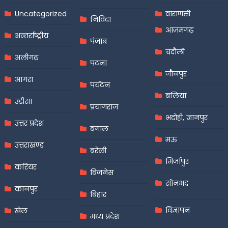
Uncategorized
वाराणसी
निविदा
आज़मगढ़
अन्तर्राष्ट्रीय
पंजाब
चंदौली
अलीगढ़
पटना
जौनपुर
आगरा
पर्यटन
बलिया
उड़ीसा
प्रयागराज
भदोही, ज्ञानपुर
उत्तर प्रदेश
बंगाल
मऊ
उत्तराखण्ड
बरेली
मिर्जापुर
करियर
बिजनेस
सोनभद्र
कानपुर
बिहार
विज्ञापन
खेल
मध्य प्रदेश