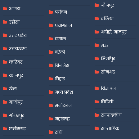
जौनपुर
आगरा
पर्यटन
बलिया
उड़ीसा
प्रयागराज
भदोही, ज्ञानपुर
उत्तर प्रदेश
बंगाल
मऊ
उत्तराखण्ड
बरेली
मिर्जापुर
करियर
बिजनेस
सोनभद्र
कानपुर
बिहार
विज्ञापन
खेल
मध्य प्रदेश
विडियो
गाजीपुर
मनोरंजन
सम्पादकीय
गोरखपुर
महाराष्ट्र
साप्ताहिक
छत्तीसगढ़
रांची