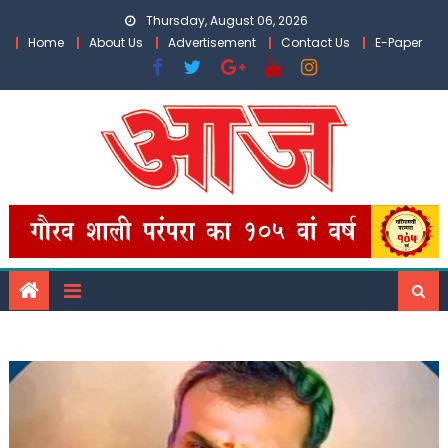
Skip
Thursday, August 06, 2026
to
Home
About Us
Advertisement
Contact Us
E-Paper
content