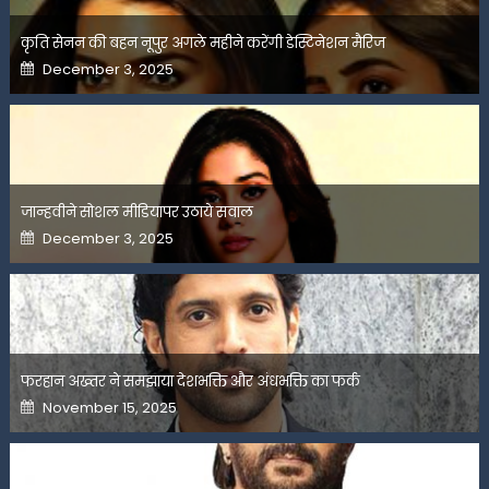
कृति सेनन की बहन नूपुर अगले महीने करेंगी डेस्टिनेशन मैरिज
Posted
December 3, 2025
on
जान्हवीने सोशल मीडियापर उठाये सवाल
Posted
December 3, 2025
on
फरहान अख्तर ने समझाया देशभक्ति और अंधभक्ति का फर्क
Posted
November 15, 2025
on