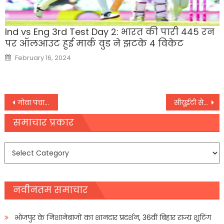
Ind vs Eng 3rd Test Day 2: भारत की पारी 445 रन
पर ऑलआउट हुई मार्क वुड ने झटके 4 विकेट
Posted
February 16, 2024
on
Post
गोवा पंचायत चुनाव के नतीजे आने शुरू, पर्यटन मंत्री रोहन खुंटे को लगा बड़ा झटका
सीयूईटी से ही हो सकते हैं मेडिकल और इंजीनियरिंग में भी दाखिले, UGC ने तैयार किया प्रस्ताव
navigation
समाचार प्रकार
समाचार
प्रकार
नवीनतम समाचार
भोजपुर के निशानेबाजों का शानदार प्रदर्शन, 36वीं बिहार राज्य शूटिंग