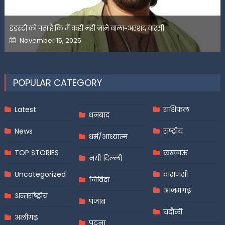
इंडस्ट्री को पता है कि मैं कहीं नहीं जाने वाला-अरशद वारसी
Posted
November 15, 2025
on
POPULAR CATEGORY
Latest
राशिफल
धनबाद
News
राष्ट्रीय
धर्म/आध्यात्म
TOP STORIES
लखनऊ
नयी दिल्ली
Uncategorized
वाराणसी
निविदा
आज़मगढ़
अन्तर्राष्ट्रीय
पंजाब
चंदौली
अलीगढ़
पटना