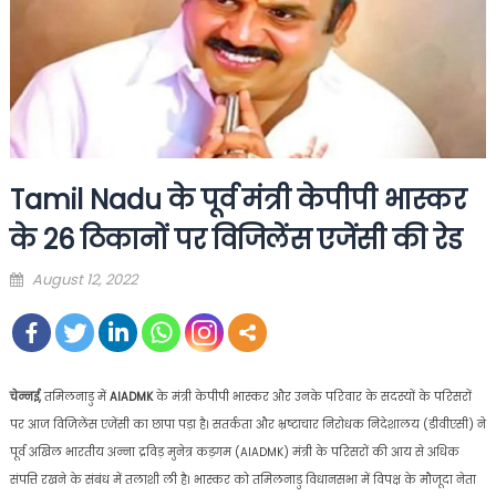
Tamil Nadu के पूर्व मंत्री केपीपी भास्कर
के 26 ठिकानों पर विजिलेंस एजेंसी की रेड
Posted
August 12, 2022
on
चेन्नई,
तमिलनाडु में
AIADMK
के मंत्री केपीपी भास्कर और उनके परिवार के सदस्यों के परिसरों
पर आज विजिलेंस एजेंसी का छापा पड़ा है। सतर्कता और भ्रष्टाचार निरोधक निदेशालय (डीवीएसी) ने
पूर्व अखिल भारतीय अन्ना द्रविड़ मुनेत्र कड़गम (AIADMK) मंत्री के परिसरों की आय से अधिक
संपत्ति रखने के संबंध में तलाशी ली है। भास्कर को तमिलनाडु विधानसभा में विपक्ष के मौजूदा नेता