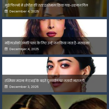
मुझे फिल्मों में शोपीस की तरह इस्तेमाल किया गया-शहनाज गिल
Posted
December 4, 2025
on
महिलाओंको उनकी पसंद के लिए उन्हें जज किया जाता है-मलाइका
Posted
December 4, 2025
on
रश्मिका मंदाना ने एआई के बढ़ते दुरुपयोग पर जतायी नाराजगी
Posted
December 3, 2025
on