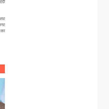
हड़ी
्तार
 अगर
े का