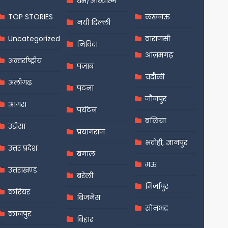
धर्म/आध्यात्म
TOP STORIES
लखनऊ
नयी दिल्ली
Uncategorized
वाराणसी
निविदा
आज़मगढ़
अन्तर्राष्ट्रीय
पंजाब
चंदौली
अलीगढ़
पटना
जौनपुर
आगरा
पर्यटन
बलिया
उड़ीसा
प्रयागराज
भदोही, ज्ञानपुर
उत्तर प्रदेश
बंगाल
मऊ
उत्तराखण्ड
बरेली
मिर्जापुर
करियर
बिजनेस
सोनभद्र
कानपुर
बिहार