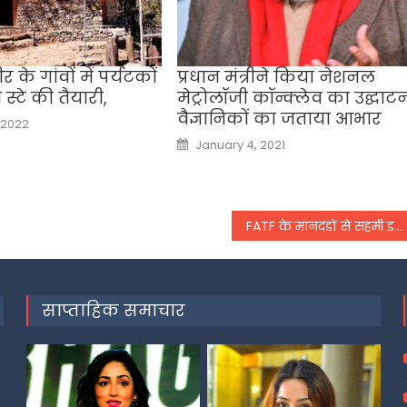
 के गांवों में पर्यटकों
प्रधान मंत्रीने किया नेशनल
स्टे की तैयारी,
मेट्रोलॉजी कॉन्क्लेव का उद्घाटन
वैज्ञानिकों का जताया आभार
, 2022
Posted
January 4, 2021
on
FATF के मानदंडों से सहमी इमरान सरकार,
साप्ताहिक समाचार