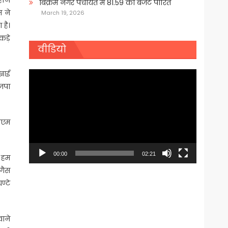
बिक्रम नगर पंचायत में 81.59 का बजट पारित
स ने
March 19, 2026
 है।
कड़े
वीडियो
िखाई
Video
ाजपा
Player
ीएम
00:00
02:21
। हम
 गैस
्टे
ाने