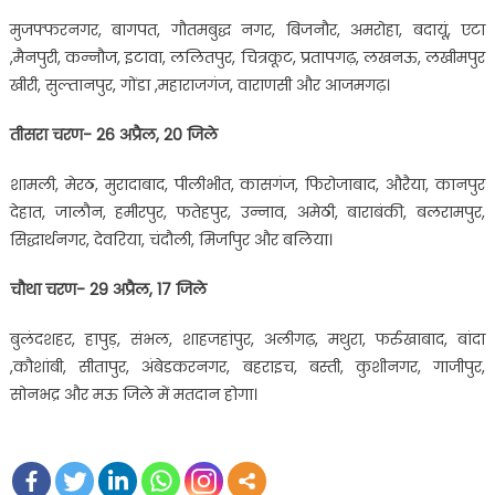
मुजफ्फरनगर, बागपत, गौतमबुद्ध नगर, बिजनौर, अमरोहा, बदायूं, एटा
,मैनपुरी, कन्नौज, इटावा, ललितपुर, चित्रकूट, प्रतापगढ़, लखनऊ, लखीमपुर
खीरी, सुल्तानपुर, गोंडा ,महाराजगंज, वाराणसी और आजमगढ़।
तीसरा चरण- 26 अप्रैल, 20 जिले
शामली, मेरठ, मुरादाबाद, पीलीभीत, कासगंज, फिरोजाबाद, औरैया, कानपुर
देहात, जालौन, हमीरपुर, फतेहपुर, उन्नाव, अमेठी, बाराबंकी, बलरामपुर,
सिद्धार्थनगर, देवरिया, चंदौली, मिर्जापुर और बलिया।
चौथा चरण- 29 अप्रैल, 17 जिले
बुलंदशहर, हापुड़, संभल, शाहजहांपुर, अलीगढ़, मथुरा, फर्रुखाबाद, बांदा
,कौशांबी, सीतापुर, अंबेडकरनगर, बहराइच, बस्ती, कुशीनगर, गाजीपुर,
सोनभद्र और मऊ जिले में मतदान होगा।