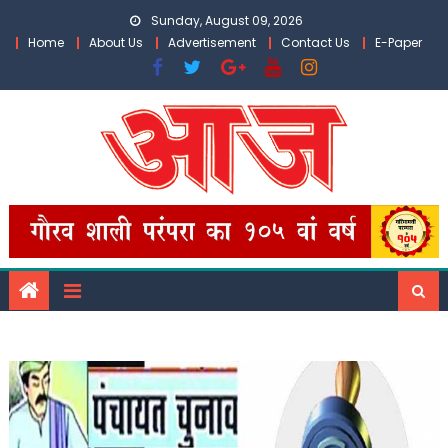
Skip
Sunday, August 09, 2026
to
Home
About Us
Advertisement
Contact Us
E-Paper
content