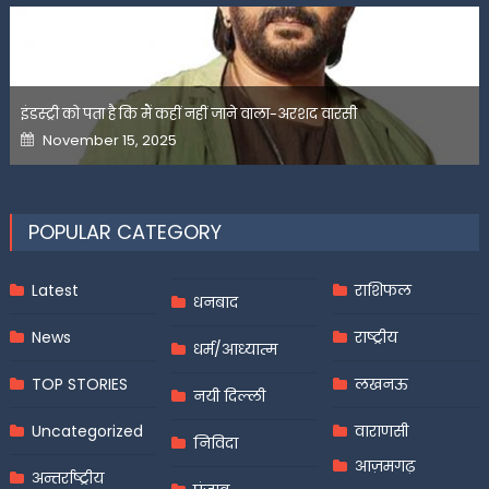
इंडस्ट्री को पता है कि मैं कहीं नहीं जाने वाला-अरशद वारसी
Posted
November 15, 2025
on
POPULAR CATEGORY
Latest
राशिफल
धनबाद
News
राष्ट्रीय
धर्म/आध्यात्म
TOP STORIES
लखनऊ
नयी दिल्ली
Uncategorized
वाराणसी
निविदा
आज़मगढ़
अन्तर्राष्ट्रीय