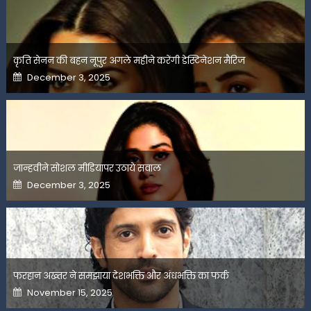
कृति सेनन की बहन नूपुर अगले महीने करेंगी डेस्टिनेशन मैरिज
Posted
December 3, 2025
on
जान्हवीने सोशल मीडियापर उठाये सवाल
Posted
December 3, 2025
on
फरहान अख्तर ने समझाया देशभक्ति और अंधभक्ति का फर्क
Posted
November 15, 2025
on