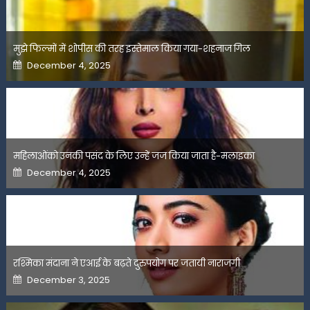
मुझे फिल्मों में शोपीस की तरह इस्तेमाल किया गया-शहनाज गिल
Posted
December 4, 2025
on
महिलाओंको उनकी पसंद के लिए उन्हें जज किया जाता है-मलाइका
Posted
December 4, 2025
on
रश्मिका मंदाना ने एआई के बढ़ते दुरुपयोग पर जतायी नाराजगी
Posted
December 3, 2025
on