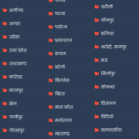
पंजाब
चंदौली
अलीगढ़
पटना
जौनपुर
आगरा
पर्यटन
बलिया
उड़ीसा
प्रयागराज
भदोही, ज्ञानपुर
उत्तर प्रदेश
बंगाल
मऊ
उत्तराखण्ड
बरेली
मिर्जापुर
करियर
बिजनेस
सोनभद्र
कानपुर
बिहार
विज्ञापन
खेल
मध्य प्रदेश
विडियो
गाजीपुर
मनोरंजन
सम्पादकीय
गोरखपुर
महाराष्ट्र