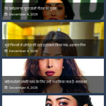
पेड प्रमोशन पर फूटा यामी गौतम का गुस्सा
Posted
December 4, 2025
on
मुझे फिल्मों में शोपीस की तरह इस्तेमाल किया गया-शहनाज गिल
Posted
December 4, 2025
on
महिलाओंको उनकी पसंद के लिए उन्हें जज किया जाता है-मलाइका
Posted
December 4, 2025
on