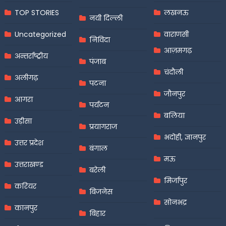
TOP STORIES
लखनऊ
नयी दिल्ली
Uncategorized
वाराणसी
निविदा
आज़मगढ़
अन्तर्राष्ट्रीय
पंजाब
चंदौली
अलीगढ़
पटना
जौनपुर
आगरा
पर्यटन
बलिया
उड़ीसा
प्रयागराज
भदोही, ज्ञानपुर
उत्तर प्रदेश
बंगाल
मऊ
उत्तराखण्ड
बरेली
मिर्जापुर
करियर
बिजनेस
सोनभद्र
कानपुर
बिहार