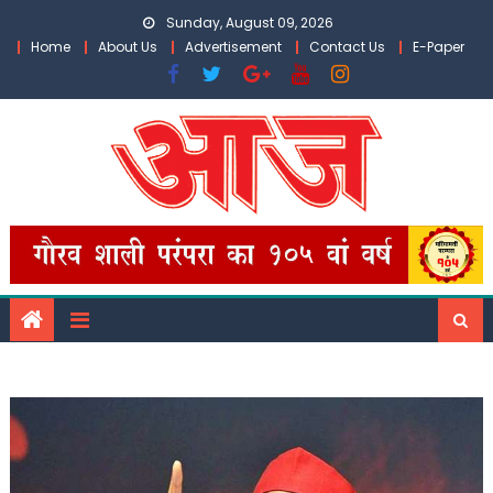
Skip
Sunday, August 09, 2026
to
Home
About Us
Advertisement
Contact Us
E-Paper
content