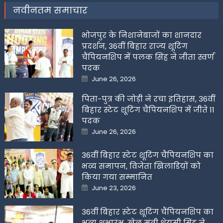
नवीनतम समाचार
भोजपुर के निशानेबाजों का शानदार
प्रदर्शन, 36वीं बिहार राज्य शूटिंग
चैंपियनशिप में पलक सिंह ने जीता स्वर्ण
पदक
Posted
June 26, 2026
on
पिता-पुत्र की जोड़ी ने रचा इतिहास, 36वीं
बिहार स्टेट शूटिंग चैंपियनशिप में जीते 11
पदक
Posted
June 26, 2026
on
36वीं बिहार स्टेट शूटिंग चैंपियनशिप का
भव्य समापन, विजेता खिलाडिय़ों को
किया गया सम्मानित
Posted
June 23, 2026
on
36वीं बिहार स्टेट शूटिंग चैंपियनशिप का
भव्य शुभारंभ, खेल मंत्री श्रेयसी सिंह ने