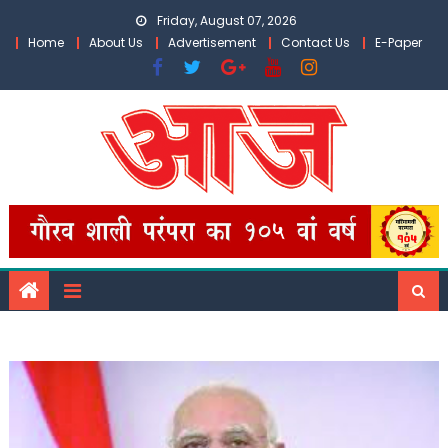
Skip
Friday, August 07, 2026
to
Home
About Us
Advertisement
Contact Us
E-Paper
content