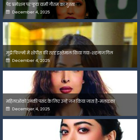
पेड प्रमोशन पर फूटा यामी गौतम का गुस्सा
Posted
December 4, 2025
on
मुझे फिल्मों में शोपीस की तरह इस्तेमाल किया गया-शहनाज गिल
Posted
December 4, 2025
on
महिलाओंको उनकी पसंद के लिए उन्हें जज किया जाता है-मलाइका
Posted
December 4, 2025
on