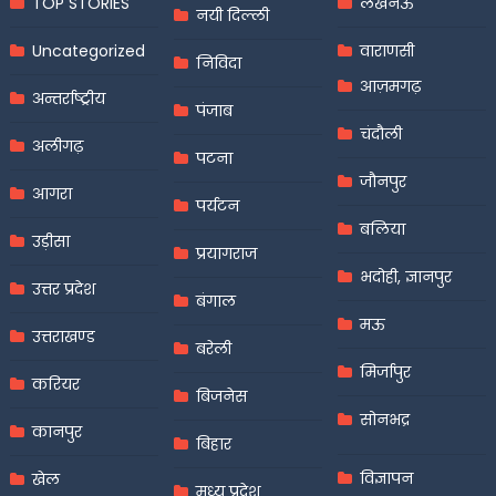
TOP STORIES
लखनऊ
नयी दिल्ली
Uncategorized
वाराणसी
निविदा
आज़मगढ़
अन्तर्राष्ट्रीय
पंजाब
चंदौली
अलीगढ़
पटना
जौनपुर
आगरा
पर्यटन
बलिया
उड़ीसा
प्रयागराज
भदोही, ज्ञानपुर
उत्तर प्रदेश
बंगाल
मऊ
उत्तराखण्ड
बरेली
मिर्जापुर
करियर
बिजनेस
सोनभद्र
कानपुर
बिहार
विज्ञापन
खेल
मध्य प्रदेश