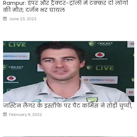
Rampur: डंपर और ट्रैक्टर-ट्रॉली में टक्कर दो लोगों
की मौत; दर्जन भर घायल
Posted
June 23, 2023
on
जस्टिन लैंगर के इस्तीफे पर पैट कमिंस ने तोड़ी चुप्पी,
Posted
February 9, 2022
on