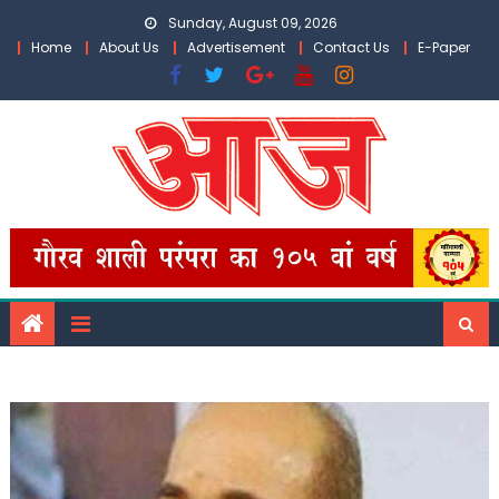
Skip
Sunday, August 09, 2026
to
Home
About Us
Advertisement
Contact Us
E-Paper
content