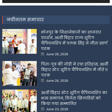
नवीनतम समाचार
भोजपुर के निशानेबाजों का शानदार
प्रदर्शन, 36वीं बिहार राज्य शूटिंग
चैंपियनशिप में पलक सिंह ने जीता स्वर्ण
पदक
Posted
June 26, 2026
on
पिता-पुत्र की जोड़ी ने रचा इतिहास, 36वीं
बिहार स्टेट शूटिंग चैंपियनशिप में जीते 11
पदक
Posted
June 26, 2026
on
36वीं बिहार स्टेट शूटिंग चैंपियनशिप का
भव्य समापन, विजेता खिलाडिय़ों को
किया गया सम्मानित
Posted
June 23, 2026
on