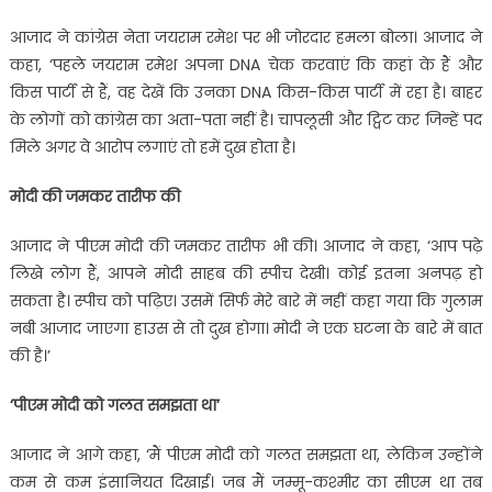
आजाद ने कांग्रेस नेता जयराम रमेश पर भी जोरदार हमला बोला। आजाद ने
कहा, ‘पहले जयराम रमेश अपना DNA चेक करवाएं कि कहां के हैं और
किस पार्टी से हैं, वह देखें कि उनका DNA किस-किस पार्टी में रहा है। बाहर
के लोगों को कांग्रेस का अता-पता नहीं है। चापलूसी और ट्विट कर जिन्हें पद
मिले अगर वे आरोप लगाएं तो हमें दुख होता है।
मोदी की जमकर तारीफ की
आजाद ने पीएम मोदी की जमकर तारीफ भी की। आजाद ने कहा, ‘आप पढ़े
लिखे लोग हैं, आपने मोदी साहब की स्पीच देखी। कोई इतना अनपढ़ हो
सकता है। स्पीच को पढ़िए। उसमें सिर्फ मेरे बारे में नहीं कहा गया कि गुलाम
नबी आजाद जाएगा हाउस से तो दुख होगा। मोदी ने एक घटना के बारे में बात
की है।’
‘पीएम मोदी को गलत समझता था’
आजाद ने आगे कहा, ‘मैं पीएम मोदी को गलत समझता था, लेकिन उन्होंने
कम से कम इंसानियत दिखाई। जब मैं जम्मू-कश्मीर का सीएम था तब