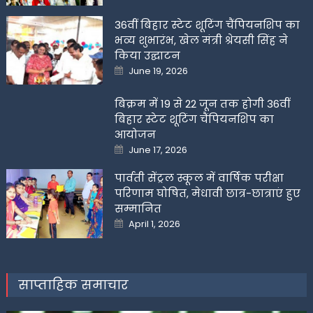
36वीं बिहार स्टेट शूटिंग चैंपियनशिप का
भव्य शुभारंभ, खेल मंत्री श्रेयसी सिंह ने
किया उद्घाटन
Posted
June 19, 2026
on
बिक्रम में 19 से 22 जून तक होगी 36वीं
बिहार स्टेट शूटिंग चैंपियनशिप का
आयोजन
Posted
June 17, 2026
on
पार्वती सेंट्रल स्कूल में वार्षिक परीक्षा
परिणाम घोषित, मेधावी छात्र-छात्राएं हुए
सम्मानित
Posted
April 1, 2026
on
साप्ताहिक समाचार