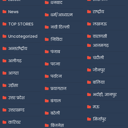
धनबाद
News
राष्ट्रीय
धर्म/आध्यात्म
TOP STORIES
लखनऊ
नयी दिल्ली
Uncategorized
वाराणसी
निविदा
आज़मगढ़
अन्तर्राष्ट्रीय
पंजाब
चंदौली
अलीगढ़
पटना
जौनपुर
आगरा
पर्यटन
बलिया
उड़ीसा
प्रयागराज
भदोही, ज्ञानपुर
उत्तर प्रदेश
बंगाल
मऊ
उत्तराखण्ड
बरेली
मिर्जापुर
करियर
बिजनेस