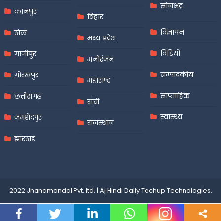
सोनभद्र
कानपुर
बिहार
विज्ञापन
खेल
मध्य प्रदेश
विडियो
गाजीपुर
मनोरंजन
सम्पादकीय
गोरखपुर
महाराष्ट्र
साप्ताहिक
छत्तीसगढ़
रांची
स्वास्थ्य
जमशेदपुर
राजस्थान
झारखंड
2022 Jnanamandal Pvt. ltd.
|
Aj Hindi Daily
Techup Technologies
.