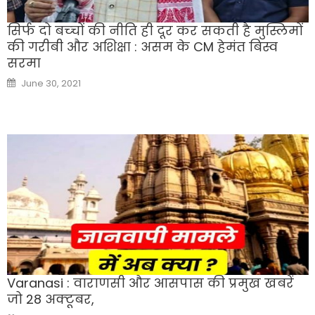
सिर्फ दो बच्‍चों की नीति ही दूर कर सकती है मुस्लिमों
की गरीबी और अशिक्षा : असम के CM हेमंत बिस्व
सरमा
Posted
June 30, 2021
on
Varanasi : वाराणसी और आसपास की प्रमुख खबरें
जो 28 अक्‍टूबर,