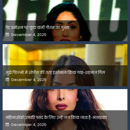
पेड प्रमोशन पर फूटा यामी गौतम का गुस्सा
Posted
December 4, 2025
on
मुझे फिल्मों में शोपीस की तरह इस्तेमाल किया गया-शहनाज गिल
Posted
December 4, 2025
on
महिलाओंको उनकी पसंद के लिए उन्हें जज किया जाता है-मलाइका
Posted
December 4, 2025
on