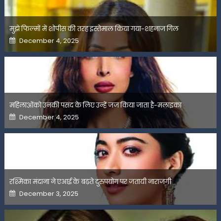
मुझे फिल्मों में शोपीस की तरह इस्तेमाल किया गया-शहनाज गिल
Posted
December 4, 2025
on
महिलाओंको उनकी पसंद के लिए उन्हें जज किया जाता है-मलाइका
Posted
December 4, 2025
on
रश्मिका मंदाना ने एआई के बढ़ते दुरुपयोग पर जतायी नाराजगी
Posted
December 3, 2025
on