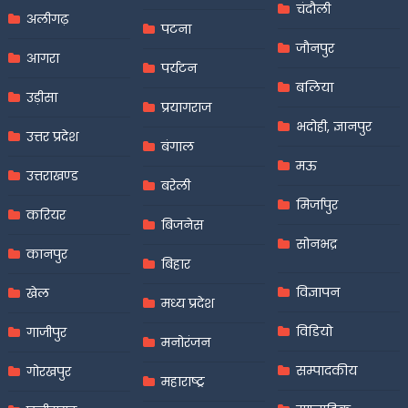
चंदौली
अलीगढ़
पटना
जौनपुर
आगरा
पर्यटन
बलिया
उड़ीसा
प्रयागराज
भदोही, ज्ञानपुर
उत्तर प्रदेश
बंगाल
मऊ
उत्तराखण्ड
बरेली
मिर्जापुर
करियर
बिजनेस
सोनभद्र
कानपुर
बिहार
विज्ञापन
खेल
मध्य प्रदेश
विडियो
गाजीपुर
मनोरंजन
सम्पादकीय
गोरखपुर
महाराष्ट्र