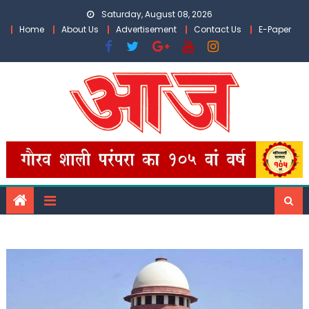
Skip
Saturday, August 08, 2026
to
Home
About Us
Advertisement
Contact Us
E-Paper
content