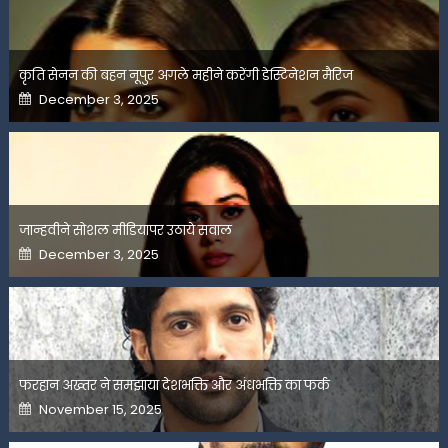
कृति सेनन की बहन नूपुर अगले महीने करेंगी डेस्टिनेशन मैरिज
Posted
December 3, 2025
on
जान्हवीने सोशल मीडियापर उठाये सवाल
Posted
December 3, 2025
on
फरहान अख्तर ने समझाया देशभक्ति और अंधभक्ति का फर्क
Posted
November 15, 2025
on