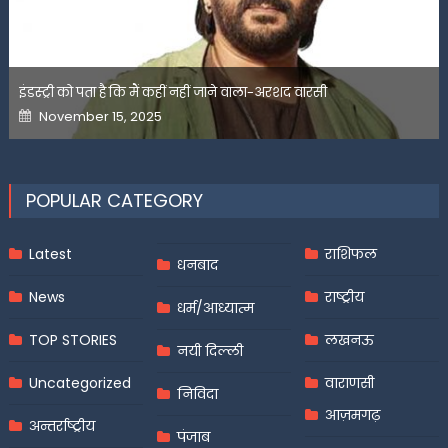
इंडस्ट्री को पता है कि मैं कहीं नहीं जाने वाला-अरशद वारसी
Posted
November 15, 2025
on
POPULAR CATEGORY
Latest
राशिफल
धनबाद
News
राष्ट्रीय
धर्म/आध्यात्म
TOP STORIES
लखनऊ
नयी दिल्ली
Uncategorized
वाराणसी
निविदा
आज़मगढ़
अन्तर्राष्ट्रीय
पंजाब