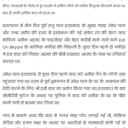
सीएए-एनआरसी के विरोध में हुए प्रदर्शन में शामिल लोगों को नफीस नि:शुल्क बिरयानी भेजता था।
साथ ही उनकी आर्थिक मदद भी करता था।
प्रयागराज में तीन द‍िन पूर्व राजू पाल हत्‍याकांड के मुख्‍य गवाह उमेश पाल
और गनर संदीप की हत्या में इस्तेमाल की गई सफेद रंग की क्रेटा कार
माफ‍िया अतीक अहमद के फाइनेंसर और बेहद करीबी माने जाने वाले Eat
On Biryani के माल‍िक नफीस की न‍िकली है। कुछ द‍िन पहले ही नफीस
ने इस कार को निसार अहमद की बीवी रुखसार अहमद के नाम पर रजिस्टर्ड
कराया था।
उमेश पाल हत्‍याकांड से कुछ दिन पहले कार को अतीक गैंग के लोगों तक
पहुंचाया गया था। हत्‍या से पूर्व धूमनगंज में उमेश पाल के घर के आसपास की
रेकी करने के ल‍िए भी इसी कार का प्रयोग क‍िया गया था। हत्याकांउ के बाद
सीसीटीवी फुटेज के आधार पर पुलिस ने कार को अतीक के घर के पीछे
वाली गली से बरामद कर लिया था।
जांच में सामने आया कि कार में गलत नंबर प्लेट लगाई गई थी, लेकिन
चेचिस और इंजन नंबर के आधार पर आरटीओ से जानकारी मांगी गई तो