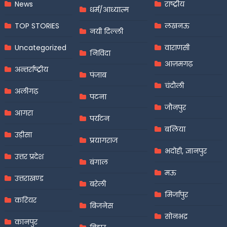
News
राष्ट्रीय
धर्म/आध्यात्म
TOP STORIES
लखनऊ
नयी दिल्ली
Uncategorized
वाराणसी
निविदा
आज़मगढ़
अन्तर्राष्ट्रीय
पंजाब
चंदौली
अलीगढ़
पटना
जौनपुर
आगरा
पर्यटन
बलिया
उड़ीसा
प्रयागराज
भदोही, ज्ञानपुर
उत्तर प्रदेश
बंगाल
मऊ
उत्तराखण्ड
बरेली
मिर्जापुर
करियर
बिजनेस
सोनभद्र
कानपुर