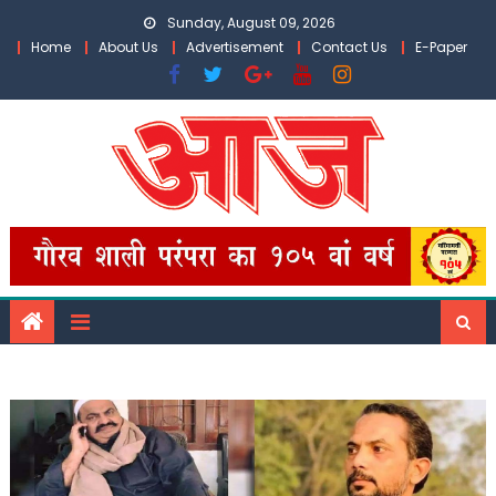
Skip
Sunday, August 09, 2026
to
Home
About Us
Advertisement
Contact Us
E-Paper
content