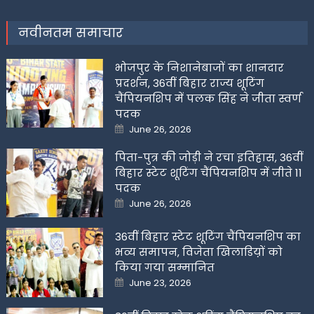
नवीनतम समाचार
भोजपुर के निशानेबाजों का शानदार
प्रदर्शन, 36वीं बिहार राज्य शूटिंग
चैंपियनशिप में पलक सिंह ने जीता स्वर्ण
पदक
Posted
June 26, 2026
on
पिता-पुत्र की जोड़ी ने रचा इतिहास, 36वीं
बिहार स्टेट शूटिंग चैंपियनशिप में जीते 11
पदक
Posted
June 26, 2026
on
36वीं बिहार स्टेट शूटिंग चैंपियनशिप का
भव्य समापन, विजेता खिलाडिय़ों को
किया गया सम्मानित
Posted
June 23, 2026
on