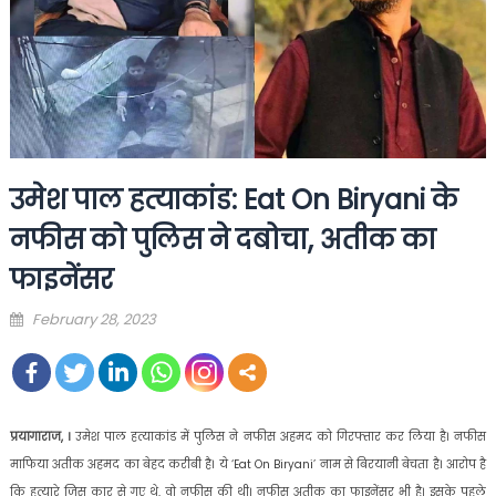
उमेश पाल हत्‍याकांड: Eat On Biryani के
नफीस को पुल‍िस ने दबोचा, अतीक का
फाइनेंसर
Posted
February 28, 2023
on
प्रयागाराज, ।
उमेश पाल हत्याकांड में पुलिस ने नफीस अहमद को गिरफ्तार कर लिया है। नफीस
माफिया अतीक अहमद का बेहद करीबी है। ये ‘Eat On Biryani’ नाम से बिरयानी बेचता है। आरोप है
कि हत्यारे जिस कार से गए थे, वो नफीस की थी। नफीस अतीक का फाइनेंसर भी है। इसके पहले