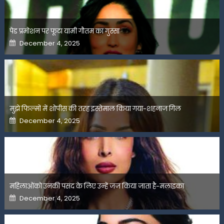
पेड प्रमोशन पर फूटा यामी गौतम का गुस्सा
Posted
December 4, 2025
on
मुझे फिल्मों में शोपीस की तरह इस्तेमाल किया गया-शहनाज गिल
Posted
December 4, 2025
on
महिलाओंको उनकी पसंद के लिए उन्हें जज किया जाता है-मलाइका
Posted
December 4, 2025
on