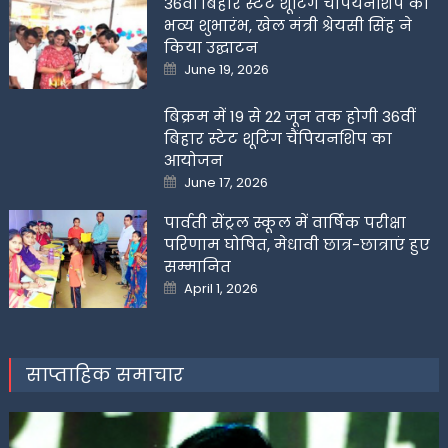
36वीं बिहार स्टेट शूटिंग चैंपियनशिप का
भव्य शुभारंभ, खेल मंत्री श्रेयसी सिंह ने
किया उद्घाटन
Posted
June 19, 2026
on
बिक्रम में 19 से 22 जून तक होगी 36वीं
बिहार स्टेट शूटिंग चैंपियनशिप का
आयोजन
Posted
June 17, 2026
on
पार्वती सेंट्रल स्कूल में वार्षिक परीक्षा
परिणाम घोषित, मेधावी छात्र-छात्राएं हुए
सम्मानित
Posted
April 1, 2026
on
साप्ताहिक समाचार