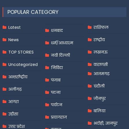
POPULAR CATEGORY
Latest
राशिफल
धनबाद
News
राष्ट्रीय
धर्म/आध्यात्म
TOP STORIES
लखनऊ
नयी दिल्ली
Uncategorized
वाराणसी
निविदा
आज़मगढ़
अन्तर्राष्ट्रीय
पंजाब
चंदौली
अलीगढ़
पटना
जौनपुर
आगरा
पर्यटन
बलिया
उड़ीसा
प्रयागराज
भदोही, ज्ञानपुर
उत्तर प्रदेश