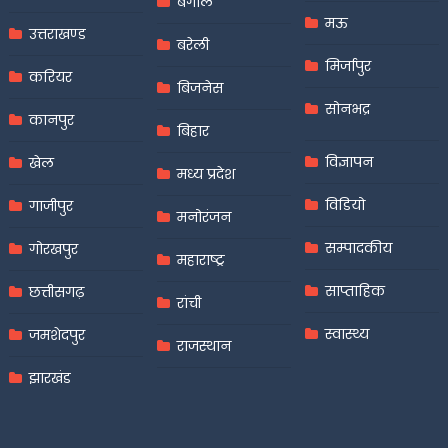
बंगाल
मऊ
उत्तराखण्ड
बरेली
मिर्जापुर
करियर
बिजनेस
सोनभद्र
कानपुर
बिहार
विज्ञापन
खेल
मध्य प्रदेश
विडियो
गाजीपुर
मनोरंजन
सम्पादकीय
गोरखपुर
महाराष्ट्र
साप्ताहिक
छत्तीसगढ़
रांची
स्वास्थ्य
जमशेदपुर
राजस्थान
झारखंड