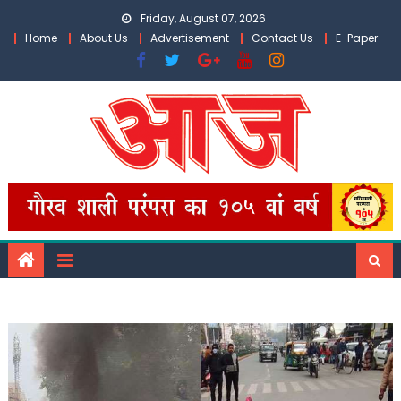
Skip
Friday, August 07, 2026
to
Home
About Us
Advertisement
Contact Us
E-Paper
content