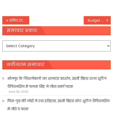
Post
अमित शाह बोले, भाजपा ने ही गोवा में किया विकास, गांधी परिवार सिर्फ एक छुट्टी मनाने की जगह
Budget 2022: बजट 2022 में करीब 14 टैक्स और अकाउंटिंग सुधारों की मांग
navigation
समाचार प्रकार
समाचार
प्रकार
नवीनतम समाचार
भोजपुर के निशानेबाजों का शानदार प्रदर्शन, 36वीं बिहार राज्य शूटिंग
चैंपियनशिप में पलक सिंह ने जीता स्वर्ण पदक
June 26, 2026
पिता-पुत्र की जोड़ी ने रचा इतिहास, 36वीं बिहार स्टेट शूटिंग चैंपियनशिप
में जीते 11 पदक