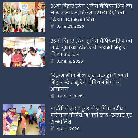
36वीं बिहार स्टेट शूटिंग चैंपियनशिप का
भव्य समापन, विजेता खिलाडिय़ों को
किया गया सम्मानित
Posted
June 23, 2026
on
36वीं बिहार स्टेट शूटिंग चैंपियनशिप का
भव्य शुभारंभ, खेल मंत्री श्रेयसी सिंह ने
किया उद्घाटन
Posted
June 19, 2026
on
बिक्रम में 19 से 22 जून तक होगी 36वीं
बिहार स्टेट शूटिंग चैंपियनशिप का
आयोजन
Posted
June 17, 2026
on
पार्वती सेंट्रल स्कूल में वार्षिक परीक्षा
परिणाम घोषित, मेधावी छात्र-छात्राएं हुए
सम्मानित
Posted
April 1, 2026
on