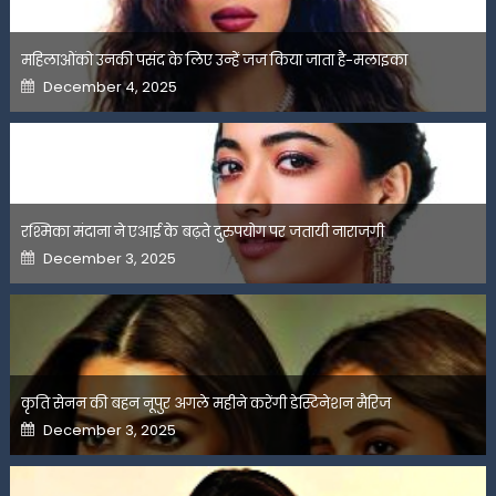
महिलाओंको उनकी पसंद के लिए उन्हें जज किया जाता है-मलाइका
Posted
December 4, 2025
on
रश्मिका मंदाना ने एआई के बढ़ते दुरुपयोग पर जतायी नाराजगी
Posted
December 3, 2025
on
कृति सेनन की बहन नूपुर अगले महीने करेंगी डेस्टिनेशन मैरिज
Posted
December 3, 2025
on