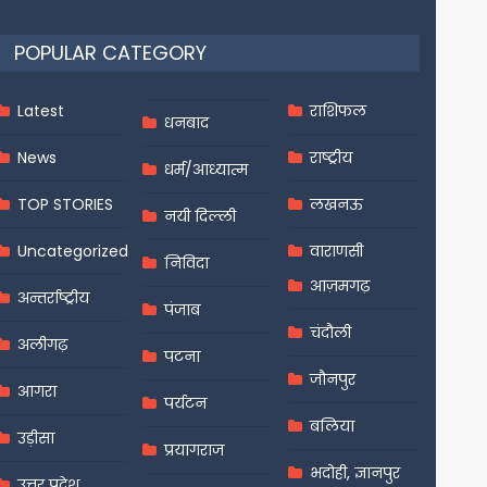
POPULAR CATEGORY
Latest
राशिफल
धनबाद
News
राष्ट्रीय
धर्म/आध्यात्म
TOP STORIES
लखनऊ
नयी दिल्ली
Uncategorized
वाराणसी
निविदा
आज़मगढ़
अन्तर्राष्ट्रीय
पंजाब
चंदौली
अलीगढ़
पटना
जौनपुर
आगरा
पर्यटन
बलिया
उड़ीसा
प्रयागराज
भदोही, ज्ञानपुर
उत्तर प्रदेश