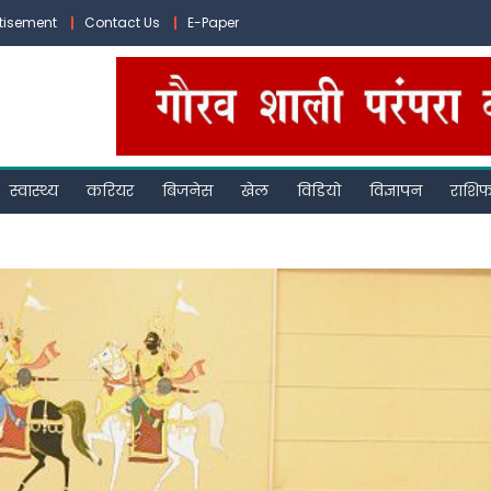
tisement
Contact Us
E-Paper
स्वास्थ्य
करियर
बिजनेस
खेल
विडियो
विज्ञापन
राशि