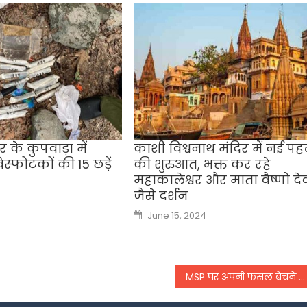
 के कुपवाड़ा में
काशी विश्वनाथ मंदिर में नई प
िस्फोटकों की 15 छड़ें
की शुरुआत, भक्त कर रहे
महाकालेश्वर और माता वैष्णो दे
जैसे दर्शन
Posted
June 15, 2024
on
MSP पर अपनी फसल बेचने के लिए किसानों के पास है बस आज का दिन,