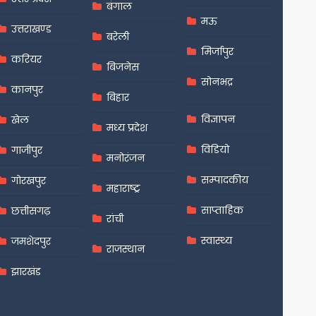
बंगाल
मऊ
उत्तराखण्ड
बरेली
मिर्जापुर
करियर
बिजनेस
सोनभद्र
कानपुर
बिहार
विज्ञापन
खेल
मध्य प्रदेश
विडियो
गाजीपुर
मनोरंजन
सम्पादकीय
गोरखपुर
महाराष्ट्र
साप्ताहिक
छत्तीसगढ़
रांची
स्वास्थ्य
जमशेदपुर
राजस्थान
झारखंड