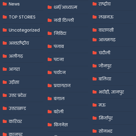
News
राष्ट्रीय
धर्म/आध्यात्म
TOP STORIES
लखनऊ
नयी दिल्ली
Uncategorized
वाराणसी
निविदा
आज़मगढ़
अन्तर्राष्ट्रीय
पंजाब
चंदौली
अलीगढ़
पटना
जौनपुर
आगरा
पर्यटन
बलिया
उड़ीसा
प्रयागराज
भदोही, ज्ञानपुर
उत्तर प्रदेश
बंगाल
मऊ
उत्तराखण्ड
बरेली
मिर्जापुर
करियर
बिजनेस
सोनभद्र
कानपुर