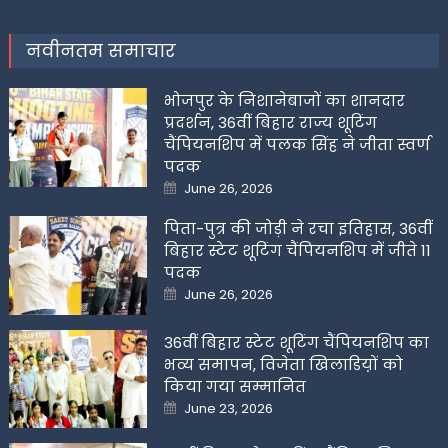
नवीनतम समाचार
भोजपुर के निशानेबाजों का शानदार
प्रदर्शन, 36वीं बिहार राज्य शूटिंग
चैंपियनशिप में पलक सिंह ने जीता स्वर्ण
पदक
Posted
June 26, 2026
on
पिता-पुत्र की जोड़ी ने रचा इतिहास, 36वीं
बिहार स्टेट शूटिंग चैंपियनशिप में जीते 11
पदक
Posted
June 26, 2026
on
36वीं बिहार स्टेट शूटिंग चैंपियनशिप का
भव्य समापन, विजेता खिलाडिय़ों को
किया गया सम्मानित
Posted
June 23, 2026
on