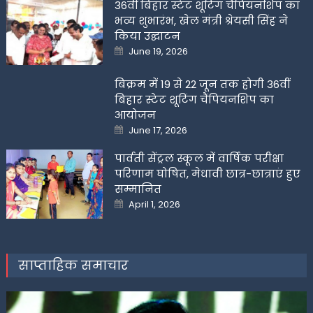
36वीं बिहार स्टेट शूटिंग चैंपियनशिप का
भव्य शुभारंभ, खेल मंत्री श्रेयसी सिंह ने
किया उद्घाटन
Posted
June 19, 2026
on
बिक्रम में 19 से 22 जून तक होगी 36वीं
बिहार स्टेट शूटिंग चैंपियनशिप का
आयोजन
Posted
June 17, 2026
on
पार्वती सेंट्रल स्कूल में वार्षिक परीक्षा
परिणाम घोषित, मेधावी छात्र-छात्राएं हुए
सम्मानित
Posted
April 1, 2026
on
साप्ताहिक समाचार