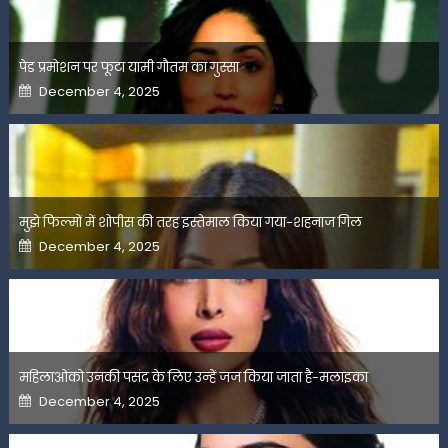
पेड प्रमोशन पर फूटा यामी गौतम का गुस्सा
Posted
December 4, 2025
on
मुझे फिल्मों में शोपीस की तरह इस्तेमाल किया गया-शहनाज गिल
Posted
December 4, 2025
on
महिलाओंको उनकी पसंद के लिए उन्हें जज किया जाता है-मलाइका
Posted
December 4, 2025
on