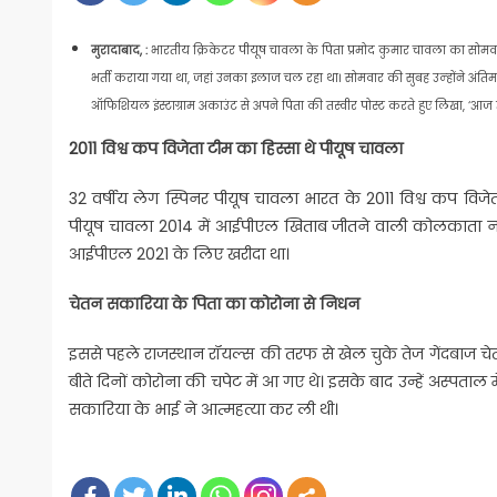
मुरादाबाद, :
भारतीय क्रिकेटर पीयूष चावला के पिता प्रमोद कुमार चावला का सोमवार सु
भर्ती कराया गया था, जहां उनका इलाज चल रहा था। सोमवार की सुबह उन्‍होंने अंत‍िम
ऑफिशि‍यल इंस्टाग्राम अकाउंट से अपने पिता की तस्वीर पोस्ट करते हुए लि‍खा, ‘आज
2011 विश्व कप विजेता टीम का हिस्सा थे पीयूष चावला
32 वर्षीय लेग स्पिनर पीयूष चावला भारत के 2011 विश्व कप विजेता टी
पीयूष चावला 2014 में आईपीएल खिताब जीतने वाली कोलकाता नाइट 
आईपीएल 2021 के लिए खरीदा था।
चेतन सकार‍िया के पि‍ता का कोरोना से न‍िधन
इससे पहले राजस्थान रॉयल्स की तरफ से खेल चुके तेज गेंदबाज चे
बीते दिनों कोरोना की चपेट में आ गए थे। इसके बाद उन्‍हें अस्पताल में
सकारिया के भाई ने आत्महत्या कर ली थी।