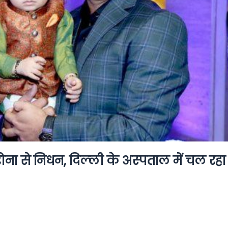
ना से न‍िधन, द‍िल्‍ली के अस्‍पताल में चल रहा