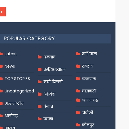
POPULAR CATEGORY
Latest
राशिफल
धनबाद
News
राष्ट्रीय
धर्म/आध्यात्म
TOP STORIES
लखनऊ
नयी दिल्ली
Uncategorized
वाराणसी
निविदा
आज़मगढ़
अन्तर्राष्ट्रीय
पंजाब
चंदौली
अलीगढ़
पटना
जौनपुर
आगरा