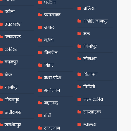
पर्यटन
बलिया
उड़ीसा
प्रयागराज
भदोही, ज्ञानपुर
उत्तर प्रदेश
बंगाल
मऊ
उत्तराखण्ड
बरेली
मिर्जापुर
करियर
बिजनेस
सोनभद्र
कानपुर
बिहार
विज्ञापन
खेल
मध्य प्रदेश
विडियो
गाजीपुर
मनोरंजन
सम्पादकीय
गोरखपुर
महाराष्ट्र
साप्ताहिक
छत्तीसगढ़
रांची
स्वास्थ्य
जमशेदपुर
राजस्थान