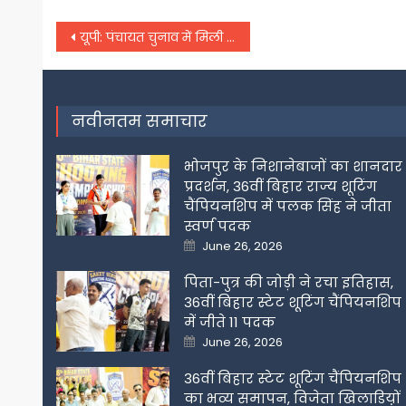
Post
यूपी: पंचायत चुनाव में मिली हार पर बीजेपी ने किया मंथन,
navigation
नवीनतम समाचार
भोजपुर के निशानेबाजों का शानदार
प्रदर्शन, 36वीं बिहार राज्य शूटिंग
चैंपियनशिप में पलक सिंह ने जीता
स्वर्ण पदक
Posted
June 26, 2026
on
पिता-पुत्र की जोड़ी ने रचा इतिहास,
36वीं बिहार स्टेट शूटिंग चैंपियनशिप
में जीते 11 पदक
Posted
June 26, 2026
on
36वीं बिहार स्टेट शूटिंग चैंपियनशिप
का भव्य समापन, विजेता खिलाडिय़ों