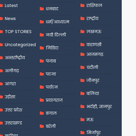
Latest
राशिफल
धनबाद
News
राष्ट्रीय
धर्म/आध्यात्म
TOP STORIES
लखनऊ
नयी दिल्ली
Uncategorized
वाराणसी
निविदा
आज़मगढ़
अन्तर्राष्ट्रीय
पंजाब
चंदौली
अलीगढ़
पटना
जौनपुर
आगरा
पर्यटन
बलिया
उड़ीसा
प्रयागराज
भदोही, ज्ञानपुर
उत्तर प्रदेश
बंगाल
मऊ
उत्तराखण्ड
बरेली
मिर्जापुर