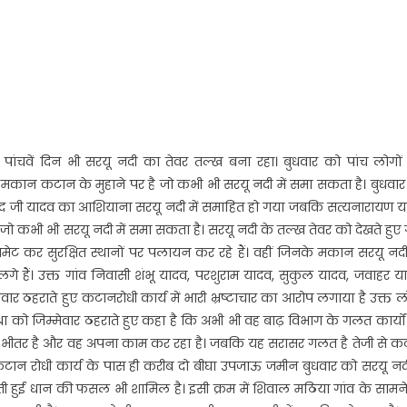
 पांचवें दिन भी सरयू नदी का तेवर तल्ख बना रहा। बुधवार को पांच लोगों
 मकान कटान के मुहाने पर है जो कभी भी सरयू नदी में समा सकता है। बुधवा
नंद जी यादव का आशियाना सरयू नदी में समाहित हो गया जबकि सत्यनारायण य
 कभी भी सरयू नदी में समा सकता है। सरयू नदी के तल्ख तेवर को देखते हुए 
ेट कर सुरक्षित स्थानों पर पलायन कर रहे हैं। वहीं जिनके मकान सरयू नद
े हैं। उक्त गांव निवासी शंभू यादव, परशुराम यादव, सुकुल यादव, जवाहर य
ठहराते हुए कटानरोधी कार्य में भारी भ्रष्टाचार का आरोप लगाया है उक्त ल
 को जिम्मेवार ठहराते हुए कहा है कि अभी भी वह बाढ़ विभाग के गलत कार्यो
नी के भीतर है और वह अपना काम कर रहा है। जबकि यह सरासर गलत है तेजी से 
 कटान रोधी कार्य के पास ही करीब दो बीघा उपजाऊ जमीन बुधवार को सरयू नदी
ती हुई धान की फसल भी शामिल है। इसी क्रम में शिवाल मठिया गांव के सामन