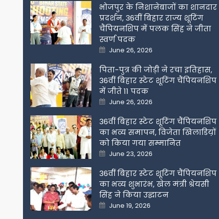
भोजपुर के निशानेबाजों का शानदार
प्रदर्शन, 36वीं बिहार राज्य शूटिंग
चैंपियनशिप में पलक सिंह ने जीता
स्वर्ण पदक
Posted
June 26, 2026
on
पिता-पुत्र की जोड़ी ने रचा इतिहास,
36वीं बिहार स्टेट शूटिंग चैंपियनशिप
में जीते 11 पदक
Posted
June 26, 2026
on
36वीं बिहार स्टेट शूटिंग चैंपियनशिप
का भव्य समापन, विजेता खिलाडिय़ों
को किया गया सम्मानित
Posted
June 23, 2026
on
36वीं बिहार स्टेट शूटिंग चैंपियनशिप
का भव्य शुभारंभ, खेल मंत्री श्रेयसी
सिंह ने किया उद्घाटन
Posted
June 19, 2026
on