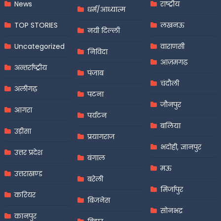
News
राष्ट्रीय
धर्म/आध्यात्म
TOP STORIES
लखनऊ
नयी दिल्ली
Uncategorized
वाराणसी
निविदा
आज़मगढ़
अन्तर्राष्ट्रीय
पंजाब
चंदौली
अलीगढ़
पटना
जौनपुर
आगरा
पर्यटन
बलिया
उड़ीसा
प्रयागराज
भदोही, ज्ञानपुर
उत्तर प्रदेश
बंगाल
मऊ
उत्तराखण्ड
बरेली
मिर्जापुर
करियर
बिजनेस
सोनभद्र
कानपुर