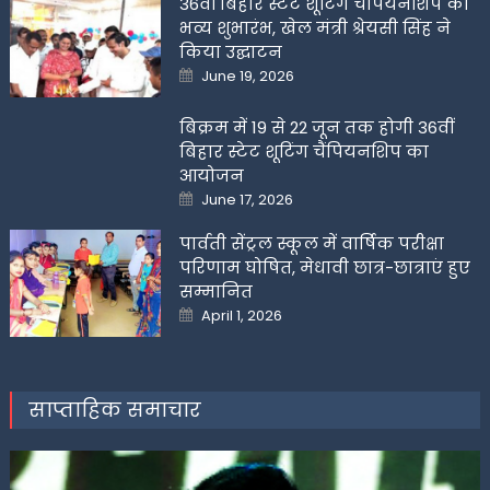
36वीं बिहार स्टेट शूटिंग चैंपियनशिप का
भव्य शुभारंभ, खेल मंत्री श्रेयसी सिंह ने
किया उद्घाटन
Posted
June 19, 2026
on
बिक्रम में 19 से 22 जून तक होगी 36वीं
बिहार स्टेट शूटिंग चैंपियनशिप का
आयोजन
Posted
June 17, 2026
on
पार्वती सेंट्रल स्कूल में वार्षिक परीक्षा
परिणाम घोषित, मेधावी छात्र-छात्राएं हुए
सम्मानित
Posted
April 1, 2026
on
साप्ताहिक समाचार