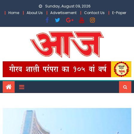
Skip
Sunday, August 09, 2026
to
Home
About Us
Advertisement
Contact Us
E-Paper
content