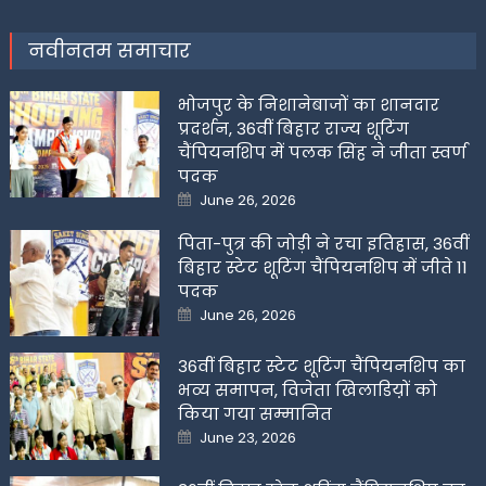
नवीनतम समाचार
भोजपुर के निशानेबाजों का शानदार
प्रदर्शन, 36वीं बिहार राज्य शूटिंग
चैंपियनशिप में पलक सिंह ने जीता स्वर्ण
पदक
Posted
June 26, 2026
on
पिता-पुत्र की जोड़ी ने रचा इतिहास, 36वीं
बिहार स्टेट शूटिंग चैंपियनशिप में जीते 11
पदक
Posted
June 26, 2026
on
36वीं बिहार स्टेट शूटिंग चैंपियनशिप का
भव्य समापन, विजेता खिलाडिय़ों को
किया गया सम्मानित
Posted
June 23, 2026
on