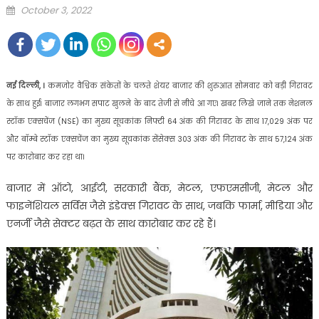
Posted
October 3, 2022
on
नई दिल्ली, ।
कमजोर वैश्विक संकेतों के चलते शेयर बाजार की शुरुआत सोमवार को बड़ी गिरावट
के साथ हुई। बाजार लगभग सपाट खुलने के बाद तेजी से नीचे आ गए। खबर लिखे जाने तक नेशनल
स्टॉक एक्सचेंज (NSE) का मुख्य सूचकांक निफ्टी 64 अंक की गिरावट के साथ 17,029 अंक पर
और बॉम्बे स्टॉक एक्सचेंज का मुख्य सूचकांक सेंसेक्स 303 अंक की गिरावट के साथ 57,124 अंक
पर कारोबार कर रहा था।
बाजार में ऑटो, आईटी, सरकारी बैंक, मेटल, एफएमसीजी, मेटल और
फाइनेंशियल सर्विस जैसे इंडेक्स गिरावट के साथ, जबकि फार्मा, मीडिया और
एनर्जी जैसे सेक्टर बढ़त के साथ कारोबार कर रहे हैं।