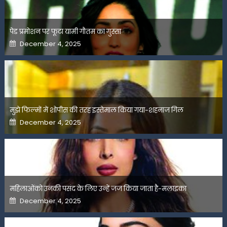
पेड प्रमोशन पर फूटा यामी गौतम का गुस्सा
Posted
December 4, 2025
on
मुझे फिल्मों में शोपीस की तरह इस्तेमाल किया गया-शहनाज गिल
Posted
December 4, 2025
on
महिलाओंको उनकी पसंद के लिए उन्हें जज किया जाता है-मलाइका
Posted
December 4, 2025
on