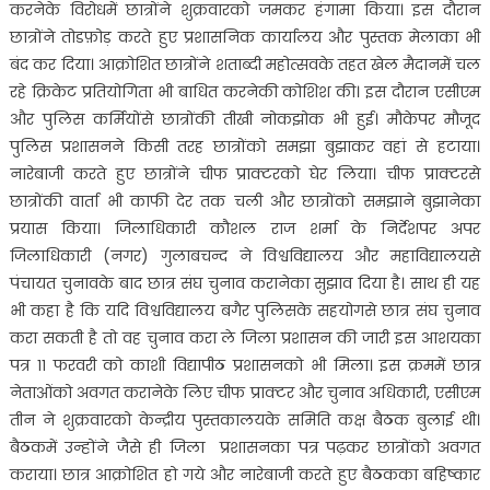
करनेके विरोधमें छात्रोंने शुक्रवारको जमकर हंगामा किया। इस दौरान
छात्रोंने तोडफ़ोड़ करते हुए प्रशासनिक कार्यालय और पुस्तक मेलाका भी
बंद कर दिया। आक्रोशित छात्रोंने शताब्दी महोत्सवके तहत खेल मैदानमें चल
रहे क्रिकेट प्रतियोगिता भी बाधित करनेकी कोशिश की। इस दौरान एसीएम
और पुलिस कर्मियोंसे छात्रोंकी तीखी नोकझोक भी हुई। मौकेपर मौजूद
पुलिस प्रशासनने किसी तरह छात्रोंको समझा बुझाकर वहां से हटाया।
नारेबाजी करते हुए छात्रोंने चीफ प्राक्टरको घेर लिया। चीफ प्राक्टरसे
छात्रोंकी वार्ता भी काफी देर तक चली और छात्रोंको समझाने बुझानेका
प्रयास किया। जिलाधिकारी कौशल राज शर्मा के निर्देशपर अपर
जिलाधिकारी (नगर) गुलाबचन्द ने विश्वविद्यालय और महाविद्यालयसे
पंचायत चुनावके बाद छात्र संघ चुनाव करानेका सुझाव दिया है। साथ ही यह
भी कहा है कि यदि विश्वविद्यालय बगैर पुलिसके सहयोगसे छात्र संघ चुनाव
करा सकती है तो वह चुनाव करा ले जिला प्रशासन की जारी इस आशयका
पत्र ११ फरवरी को काशी विद्यापीठ प्रशासनको भी मिला। इस क्रममें छात्र
नेताओंको अवगत करानेके लिए चीफ प्राक्टर और चुनाव अधिकारी, एसीएम
तीन ने शुक्रवारको केन्द्रीय पुस्तकालयके समिति कक्ष बैठक बुलाई थी।
बैठकमें उन्होंने जैसे ही जिला प्रशासनका पत्र पढ़कर छात्रोंको अवगत
कराया। छात्र आक्रोशित हो गये और नारेबाजी करते हुए बैठकका बहिष्कार