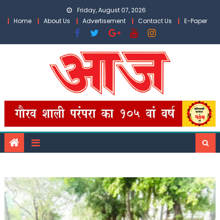
Skip
Friday, August 07, 2026
to
Home
About Us
Advertisement
Contact Us
E-Paper
content