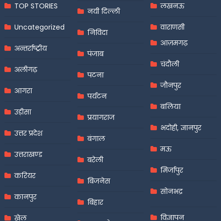
TOP STORIES
लखनऊ
नयी दिल्ली
Uncategorized
वाराणसी
निविदा
आज़मगढ़
अन्तर्राष्ट्रीय
पंजाब
चंदौली
अलीगढ़
पटना
जौनपुर
आगरा
पर्यटन
बलिया
उड़ीसा
प्रयागराज
भदोही, ज्ञानपुर
उत्तर प्रदेश
बंगाल
मऊ
उत्तराखण्ड
बरेली
मिर्जापुर
करियर
बिजनेस
सोनभद्र
कानपुर
बिहार
विज्ञापन
खेल