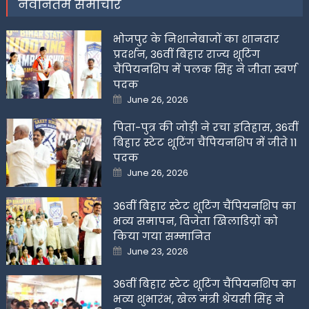
नवीनतम समाचार
भोजपुर के निशानेबाजों का शानदार
प्रदर्शन, 36वीं बिहार राज्य शूटिंग
चैंपियनशिप में पलक सिंह ने जीता स्वर्ण
पदक
Posted
June 26, 2026
on
पिता-पुत्र की जोड़ी ने रचा इतिहास, 36वीं
बिहार स्टेट शूटिंग चैंपियनशिप में जीते 11
पदक
Posted
June 26, 2026
on
36वीं बिहार स्टेट शूटिंग चैंपियनशिप का
भव्य समापन, विजेता खिलाडिय़ों को
किया गया सम्मानित
Posted
June 23, 2026
on
36वीं बिहार स्टेट शूटिंग चैंपियनशिप का
भव्य शुभारंभ, खेल मंत्री श्रेयसी सिंह ने