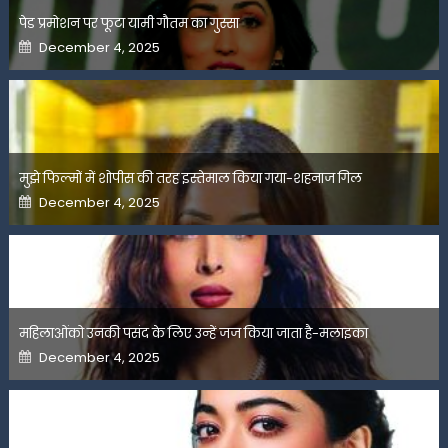
पेड प्रमोशन पर फूटा यामी गौतम का गुस्सा
Posted
December 4, 2025
on
मुझे फिल्मों में शोपीस की तरह इस्तेमाल किया गया-शहनाज गिल
Posted
December 4, 2025
on
महिलाओंको उनकी पसंद के लिए उन्हें जज किया जाता है-मलाइका
Posted
December 4, 2025
on