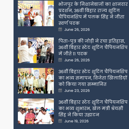
भोजपुर के निशानेबाजों का शानदार
प्रदर्शन, 36वीं बिहार राज्य शूटिंग
चैंपियनशिप में पलक सिंह ने जीता
स्वर्ण पदक
Posted
June 26, 2026
on
पिता-पुत्र की जोड़ी ने रचा इतिहास,
36वीं बिहार स्टेट शूटिंग चैंपियनशिप
में जीते 11 पदक
Posted
June 26, 2026
on
36वीं बिहार स्टेट शूटिंग चैंपियनशिप
का भव्य समापन, विजेता खिलाडिय़ों
को किया गया सम्मानित
Posted
June 23, 2026
on
36वीं बिहार स्टेट शूटिंग चैंपियनशिप
का भव्य शुभारंभ, खेल मंत्री श्रेयसी
सिंह ने किया उद्घाटन
Posted
June 19, 2026
on