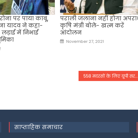
रोना पर पाया काबू,
पराली जलाना नहीं होगा अपरा
रज्ञा यादव ने कहा-
कृषि मंत्री बोले- खत्म करें
लड़ाई में निभाई
आंदोलन
भूमिका
Posted
November 27, 2021
on
2
558 मदरसों के लिए यूपी सरकार ने रखा 479 करोड़ रुपए का प्रस्‍ताव, मदरसा मॉडर्नाइजेशन पर होगा काम
साप्ताहिक समाचार