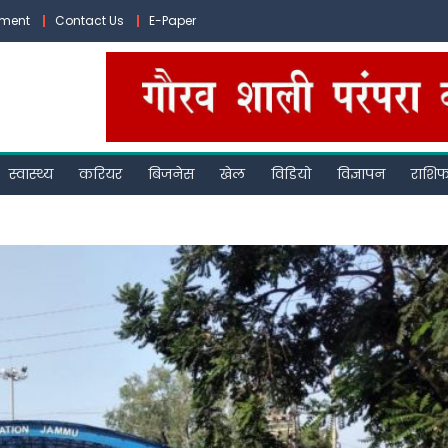
ement
Contact Us
E-Paper
स्वास्थ्य
करियर
बिजनेस
खेल
विडियो
विज्ञापन
राशि