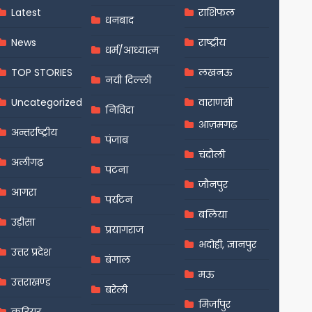
Latest
राशिफल
धनबाद
News
राष्ट्रीय
धर्म/आध्यात्म
TOP STORIES
लखनऊ
नयी दिल्ली
Uncategorized
वाराणसी
निविदा
आज़मगढ़
अन्तर्राष्ट्रीय
पंजाब
चंदौली
अलीगढ़
पटना
जौनपुर
आगरा
पर्यटन
बलिया
उड़ीसा
प्रयागराज
भदोही, ज्ञानपुर
उत्तर प्रदेश
बंगाल
मऊ
उत्तराखण्ड
बरेली
मिर्जापुर