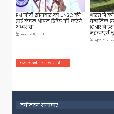
PM मोदी सोमवार को UNSC की
भारत ने को
हाई लेवल ओपन डिबेट की करेंगे
वैज्ञानिक प्
अध्यक्षता,
ICMR ने इस 
महत्वपूर्ण 
Posted
August 8, 2021
on
Posted
April 2, 202
on
Post
Mumbai में सफल रहा वैक्सीनेशन अभियान, दोनों डोज लेने वाले हैं सुरक्षित
navigation
नवीनतम समाचार