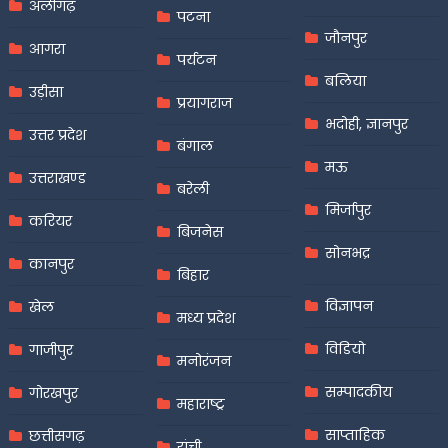
अलीगढ़
पटना
जौनपुर
आगरा
पर्यटन
बलिया
उड़ीसा
प्रयागराज
भदोही, ज्ञानपुर
उत्तर प्रदेश
बंगाल
मऊ
उत्तराखण्ड
बरेली
मिर्जापुर
करियर
बिजनेस
सोनभद्र
कानपुर
बिहार
विज्ञापन
खेल
मध्य प्रदेश
विडियो
गाजीपुर
मनोरंजन
सम्पादकीय
गोरखपुर
महाराष्ट्र
साप्ताहिक
छत्तीसगढ़
रांची