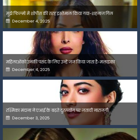
मुझे फिल्मों में शोपीस की तरह इस्तेमाल किया गया-शहनाज गिल
Posted
December 4, 2025
on
महिलाओंको उनकी पसंद के लिए उन्हें जज किया जाता है-मलाइका
Posted
December 4, 2025
on
रश्मिका मंदाना ने एआई के बढ़ते दुरुपयोग पर जतायी नाराजगी
Posted
December 3, 2025
on