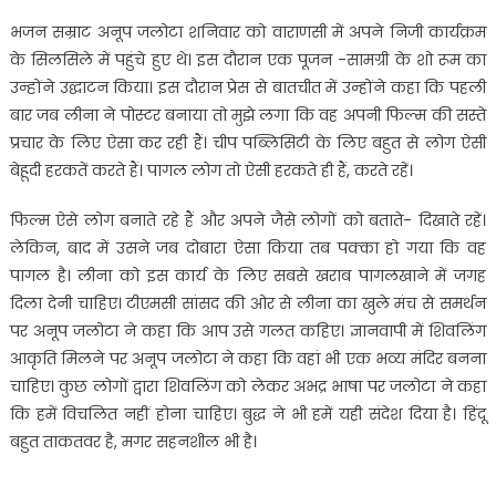
भजन सम्राट अनूप जलोटा शनिवार को वाराणसी में अपने निजी कार्यक्रम
के सिलसिले में पहुंचे हुए थे। इस दौरान एक पूजन -सामग्री के शो रूम का
उन्होंने उद्घाटन किया। इस दौरान प्रेस से बातचीत में उन्‍होंने कहा कि पहली
बार जब लीना ने पोस्टर बनाया तो मुझे लगा कि वह अपनी फिल्म की सस्ते
प्रचार के लिए ऐसा कर रही हैं। चीप पब्लिसिटी के लिए बहुत से लोग ऐसी
बेहूदी हरकतें करते हैं। पागल लोग तो ऐसी हरकते ही हैं, करते रहें।
फ‍िल्‍म ऐसे लोग बनाते रहे हैं और अपने जैसे लोगों को बताते- दिखाते रहें।
लेकिन, बाद में उसने जब दोबारा ऐसा किया तब पक्का हो गया कि वह
पागल है। लीना को इस कार्य के लिए सबसे खराब पागलखाने में जगह
दिला देनी चाहिए। टीएमसी सांसद की ओर से लीना का खुले मंच से समर्थन
पर अनूप जलोटा ने कहा कि आप उसे गलत कहिए। ज्ञानवापी में शिवलिंग
आकृति मिलने पर अनूप जलोटा ने कहा कि वहां भी एक भव्य मंदिर बनना
चाहिए। कुछ लोगों द्वारा शिवलिंग को लेकर अभद्र भाषा पर जलोटा ने कहा
कि हमें विचलित नहीं होना चाहिए। बुद्ध ने भी हमें यही संदेश दिया है। हिंदू
बहुत ताकतवर है, मगर सहनशील भी है।