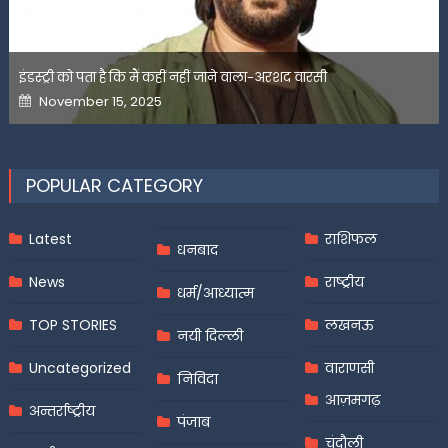
इंडस्ट्री को पता है कि मैं कहीं नहीं जाने वाला-अरशद वारसी
Posted
November 15, 2025
on
POPULAR CATEGORY
Latest
राशिफल
धनबाद
News
राष्ट्रीय
धर्म/आध्यात्म
TOP STORIES
लखनऊ
नयी दिल्ली
Uncategorized
वाराणसी
निविदा
आज़मगढ़
अन्तर्राष्ट्रीय
पंजाब
चंदौली