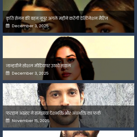
कृति सेनन की बहन नूपुर अगले महीने करेंगी डेस्टिनेशन मैरिज
Posted
December 3, 2025
on
जान्हवीने सोशल मीडियापर उठाये सवाल
Posted
December 3, 2025
on
फरहान अख्तर ने समझाया देशभक्ति और अंधभक्ति का फर्क
Posted
November 15, 2025
on