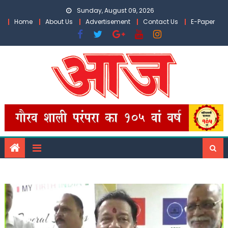
Skip
Sunday, August 09, 2026
to
Home
About Us
Advertisement
Contact Us
E-Paper
content