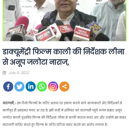
डाक्यूमेंट्री फिल्म काली की निर्देशक लीना
से अनूप जलोटा नाराज,
Posted
July 9, 2022
on
वाराणसी,
। इन दिनों फ‍िल्‍मों के जरिए आस्‍था पर हमला करने वाले कलाकारों और निर्देशकों से
बालीवुड ही असहमत नजर आ रहा है। इसी कड़ी में शनिवार को वाराणसी पहुंचे भजन सम्राट अनूप
जलोटा काली वृत्‍तचित्र फ‍िल्‍म की निर्देशक लीना से काफी नाराज नजर आए और उन्‍होंने इस बाबत
नाराजगी जाहिर करते हुए फ‍िल्‍म के जरिए घटिया प्रचार करने का आरोप लगाया है।