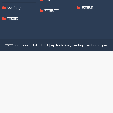
स्वास्थ्य
जमशेदपुर
राजस्थान
झारखंड
2022 Jnanamandal Pvt. ltd.
|
Aj Hindi Daily
Techup Technologies
.