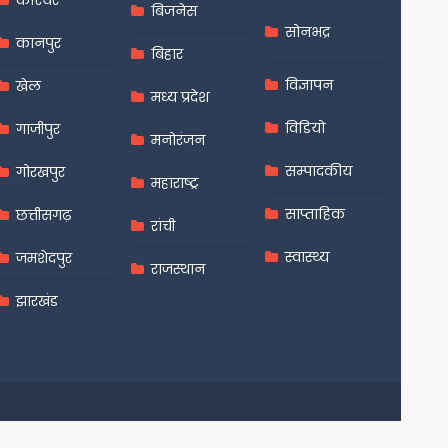
करियर
बिजनेस
सोनभद्र
कानपुर
बिहार
विज्ञापन
खेल
मध्य प्रदेश
विडियो
गाजीपुर
मनोरंजन
सम्पादकीय
गोरखपुर
महाराष्ट्र
साप्ताहिक
छत्तीसगढ़
रांची
स्वास्थ्य
जमशेदपुर
राजस्थान
झारखंड