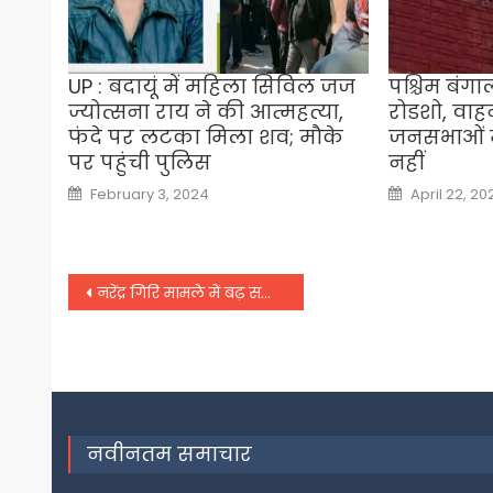
UP : बदायूं में महिला सिविल जज
पश्चिम बंग
ज्योत्सना राय ने की आत्महत्या,
रोडशो, वाह
फंदे पर लटका मिला शव; मौके
जनसभाओं मे
पर पहुंची पुलिस
नहीं
Posted
Posted
February 3, 2024
April 22, 20
on
on
Post
नरेंद्र गिरि मामले में बढ़ सकती हैं आनंद गिरि की मुश्किले
navigation
नवीनतम समाचार