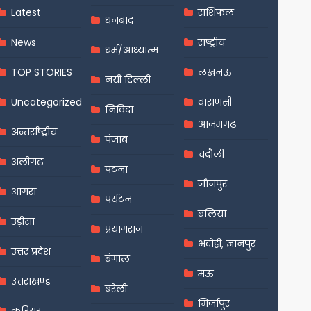
Latest
राशिफल
धनबाद
News
राष्ट्रीय
धर्म/आध्यात्म
TOP STORIES
लखनऊ
नयी दिल्ली
Uncategorized
वाराणसी
निविदा
आज़मगढ़
अन्तर्राष्ट्रीय
पंजाब
चंदौली
अलीगढ़
पटना
जौनपुर
आगरा
पर्यटन
बलिया
उड़ीसा
प्रयागराज
भदोही, ज्ञानपुर
उत्तर प्रदेश
बंगाल
मऊ
उत्तराखण्ड
बरेली
मिर्जापुर