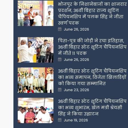
भोजपुर के निशानेबाजों का शानदार
प्रदर्शन, 36वीं बिहार राज्य शूटिंग
चैंपियनशिप में पलक सिंह ने जीता
स्वर्ण पदक
Posted
June 26, 2026
on
पिता-पुत्र की जोड़ी ने रचा इतिहास,
36वीं बिहार स्टेट शूटिंग चैंपियनशिप
में जीते 11 पदक
Posted
June 26, 2026
on
36वीं बिहार स्टेट शूटिंग चैंपियनशिप
का भव्य समापन, विजेता खिलाडिय़ों
को किया गया सम्मानित
Posted
June 23, 2026
on
36वीं बिहार स्टेट शूटिंग चैंपियनशिप
का भव्य शुभारंभ, खेल मंत्री श्रेयसी
सिंह ने किया उद्घाटन
Posted
June 19, 2026
on