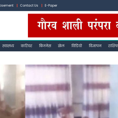
tisement
Contact Us
E-Paper
स्वास्थ्य
करियर
बिजनेस
खेल
विडियो
विज्ञापन
राशि