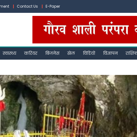
ement
Contact Us
E-Paper
स्वास्थ्य
करियर
बिजनेस
खेल
विडियो
विज्ञापन
राशि