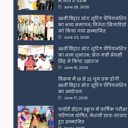
में जीते 11 पदक
Posted
June 26, 2026
on
36वीं बिहार स्टेट शूटिंग चैंपियनशिप
का भव्य समापन, विजेता खिलाडिय़ों
को किया गया सम्मानित
Posted
June 23, 2026
on
36वीं बिहार स्टेट शूटिंग चैंपियनशिप
का भव्य शुभारंभ, खेल मंत्री श्रेयसी
सिंह ने किया उद्घाटन
Posted
June 19, 2026
on
बिक्रम में 19 से 22 जून तक होगी
36वीं बिहार स्टेट शूटिंग चैंपियनशिप
का आयोजन
Posted
June 17, 2026
on
पार्वती सेंट्रल स्कूल में वार्षिक परीक्षा
परिणाम घोषित, मेधावी छात्र-छात्राएं
हुए सम्मानित
Posted