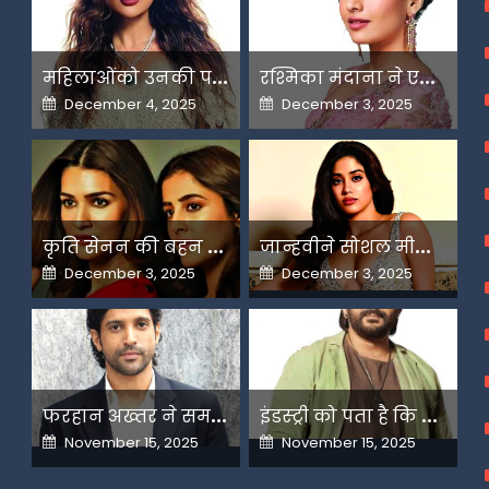
म
हिलाओंको उनकी पसंद के लिए उन्हें जज किया जाता है-मलाइका
र
श्मिका मंदाना ने एआई के बढ़ते दुरुपयोग पर जतायी नाराजगी
Posted
Posted
December 4, 2025
December 3, 2025
on
on
क
ृति सेनन की बहन नूपुर अगले महीने करेंगी डेस्टिनेशन मैरिज
ज
ान्हवीने सोशल मीडियापर उठाये सवाल
Posted
Posted
December 3, 2025
December 3, 2025
on
on
फ
रहान अख्तर ने समझाया देशभक्ति और अंधभक्ति का फर्क
इ
ंडस्ट्री को पता है कि मैं कहीं नहीं जाने वाला-अरशद वारसी
Posted
Posted
November 15, 2025
November 15, 2025
on
on