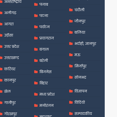
अन्तर्राष्ट्रीय
पंजाब
चंदौली
अलीगढ़
पटना
जौनपुर
आगरा
पर्यटन
बलिया
उड़ीसा
प्रयागराज
भदोही, ज्ञानपुर
उत्तर प्रदेश
बंगाल
मऊ
उत्तराखण्ड
बरेली
मिर्जापुर
करियर
बिजनेस
सोनभद्र
कानपुर
बिहार
विज्ञापन
खेल
मध्य प्रदेश
विडियो
गाजीपुर
मनोरंजन
सम्पादकीय
गोरखपुर
महाराष्ट्र