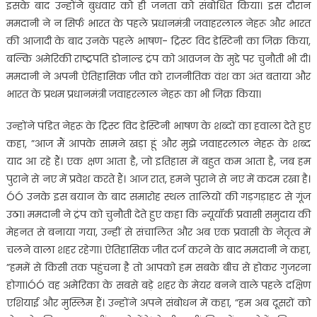
इसके बाद उन्होंने बुधवार को ही जनता को संबोधित किया। इस दौरान
ममदानी ने न सिर्फ भारत के पहले प्रधानमंत्री जवाहरलाल नेहरू और भारत
की आजादी के बाद उनके पहले भाषण- ट्रिस्ट विद डेस्टिनी का जिक्र किया,
बल्कि अमेरिकी राष्ट्रपति डोनाल्ड ट्रंप को आव्रजन के मुद्दे पर चुनौती भी दी।
ममदानी ने अपनी ऐतिहासिक जीत को राजनीतिक वंश का अंत बताया और
भारत के प्रथम प्रधानमंत्री जवाहरलाल नेहरू का भी जिक्र किया।
उन्होंने पंडित नेहरू के ट्रिस्ट विद डेस्टिनी भाषण के शब्दों का हवाला देते हुए
कहा, ”आज मैं आपके सामने खड़ा हूं और मुझे जवाहरलाल नेहरू के शब्द
याद आ रहे हैं। एक क्षण आता है, जो इतिहास में बहुत कम आता है, जब हम
पुराने से नए में प्रवेश करते हैं। आज रात, हमने पुराने से नए में कदम रखा है।
ÓÓ उनके इस बयान के बाद समारोह स्थल तालियों की गड़गड़ाहट से गूंज
उठा। ममदानी ने ट्रंप को चुनौती देते हुए कहा कि न्यूयॉर्क प्रवासी समुदाय की
मेहनत से बनाया गया, उन्हीं से संचालित और अब एक प्रवासी के नेतृत्व में
चलने वाला शहर रहेगा। ऐतिहासिक जीत दर्ज करने के बाद ममदानी ने कहा,
”हममें से किसी तक पहुंचना है तो आपको हम सबके बीच से होकर गुजरना
होगा।ÓÓ वह अमेरिका के सबसे बड़े शहर के मेयर बनने वाले पहले दक्षिण
एशियाई और मुस्लिम हैं। उन्होंने अपने संबोधन में कहा, ”हम अब दूसरों को