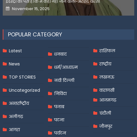
इंडस्ट्री को पता है कि मैं कहीं नहीं जाने वाला-अरशद वारसी
Posted
November 15, 2025
on
POPULAR CATEGORY
Latest
राशिफल
धनबाद
News
राष्ट्रीय
धर्म/आध्यात्म
TOP STORIES
लखनऊ
नयी दिल्ली
Uncategorized
वाराणसी
निविदा
आज़मगढ़
अन्तर्राष्ट्रीय
पंजाब
चंदौली
अलीगढ़
पटना
जौनपुर
आगरा
पर्यटन