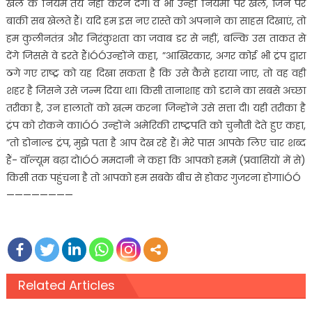
खेल के नियम तय नहीं करने देंगे। वे भी उन्हीं नियमों पर खेलें, जिन पर
बाकी सब खेलते हैं। यदि हम इस नए रास्ते को अपनाने का साहस दिखाएं, तो
हम कुलीनतंत्र और निरंकुशता का जवाब डर से नहीं, बल्कि उस ताकत से
देंगे जिससे वे डरते हैं।ÓÓउन्होंने कहा, ”आखिरकार, अगर कोई भी ट्रंप द्वारा
ठगे गए राष्ट्र को यह दिखा सकता है कि उसे कैसे हराया जाए, तो वह वही
शहर है जिसने उसे जन्म दिया था। किसी तानाशाह को डराने का सबसे अच्छा
तरीका है, उन हालातों को खत्म करना जिन्होंने उसे सत्ता दी। यही तरीका है
ट्रंप को रोकने का।ÓÓ उन्होंने अमेरिकी राष्ट्रपति को चुनौती देते हुए कहा,
”तो डोनाल्ड ट्रंप, मुझे पता है आप देख रहे हैं। मेरे पास आपके लिए चार शब्द
हैं- वॉल्यूम बढ़ा दो।ÓÓ ममदानी ने कहा कि आपको हममें (प्रवासियों में से)
किसी तक पहुंचना है तो आपको हम सबके बीच से होकर गुजरना होगा।ÓÓ
————————
Related Articles