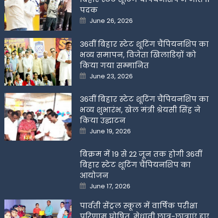
पदक
Posted
June 26, 2026
on
36वीं बिहार स्टेट शूटिंग चैंपियनशिप का
भव्य समापन, विजेता खिलाडिय़ों को
किया गया सम्मानित
Posted
June 23, 2026
on
36वीं बिहार स्टेट शूटिंग चैंपियनशिप का
भव्य शुभारंभ, खेल मंत्री श्रेयसी सिंह ने
किया उद्घाटन
Posted
June 19, 2026
on
बिक्रम में 19 से 22 जून तक होगी 36वीं
बिहार स्टेट शूटिंग चैंपियनशिप का
आयोजन
Posted
June 17, 2026
on
पार्वती सेंट्रल स्कूल में वार्षिक परीक्षा
परिणाम घोषित, मेधावी छात्र-छात्राएं हुए