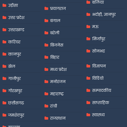
बलिया
उड़ीसा
प्रयागराज
भदोही, ज्ञानपुर
उत्तर प्रदेश
बंगाल
मऊ
उत्तराखण्ड
बरेली
मिर्जापुर
करियर
बिजनेस
सोनभद्र
कानपुर
बिहार
विज्ञापन
खेल
मध्य प्रदेश
विडियो
गाजीपुर
मनोरंजन
सम्पादकीय
गोरखपुर
महाराष्ट्र
साप्ताहिक
छत्तीसगढ़
रांची
स्वास्थ्य
जमशेदपुर
राजस्थान