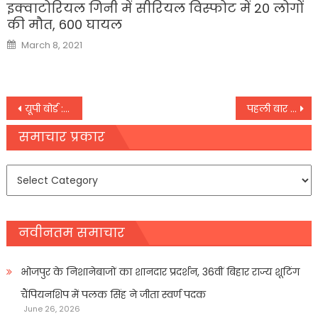
इक्वाटोरियल गिनी में सीरियल विस्फोट में 20 लोगों
की मौत, 600 घायल
Posted
March 8, 2021
on
Post
यूपी बोर्ड : १०वीं-१२वीं की परीक्षा १८ फरवरी से
पहली बार महिला एक दिवसीय वर्ल्ड कप जीतने वाली भारतीय महिला टीम ने प्रधानमंत्री से की मुलाकात
navigation
समाचार प्रकार
समाचार
प्रकार
नवीनतम समाचार
भोजपुर के निशानेबाजों का शानदार प्रदर्शन, 36वीं बिहार राज्य शूटिंग
चैंपियनशिप में पलक सिंह ने जीता स्वर्ण पदक
June 26, 2026