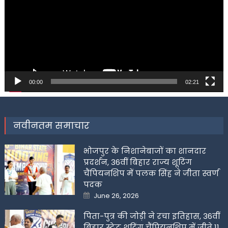
00:00
02:21
नवीनतम समाचार
भोजपुर के निशानेबाजों का शानदार
प्रदर्शन, 36वीं बिहार राज्य शूटिंग
चैंपियनशिप में पलक सिंह ने जीता स्वर्ण
पदक
Posted
June 26, 2026
on
पिता-पुत्र की जोड़ी ने रचा इतिहास, 36वीं
बिहार स्टेट शूटिंग चैंपियनशिप में जीते 11