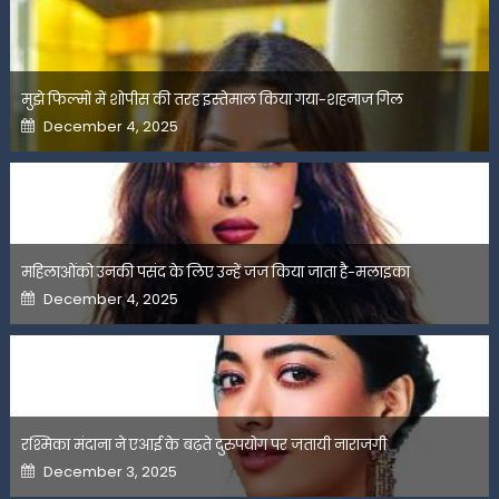
मुझे फिल्मों में शोपीस की तरह इस्तेमाल किया गया-शहनाज गिल
Posted
December 4, 2025
on
महिलाओंको उनकी पसंद के लिए उन्हें जज किया जाता है-मलाइका
Posted
December 4, 2025
on
रश्मिका मंदाना ने एआई के बढ़ते दुरुपयोग पर जतायी नाराजगी
Posted
December 3, 2025
on