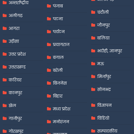
अन्तर्राष्ट्रीय
पंजाब
चंदौली
अलीगढ़
पटना
जौनपुर
आगरा
पर्यटन
बलिया
उड़ीसा
प्रयागराज
भदोही, ज्ञानपुर
उत्तर प्रदेश
बंगाल
मऊ
उत्तराखण्ड
बरेली
मिर्जापुर
करियर
बिजनेस
सोनभद्र
कानपुर
बिहार
विज्ञापन
खेल
मध्य प्रदेश
विडियो
गाजीपुर
मनोरंजन
सम्पादकीय
गोरखपुर