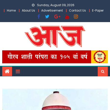
Skip
Sunday, August 09, 2026
to
Home
About Us
Advertisement
Contact Us
E-Paper
content