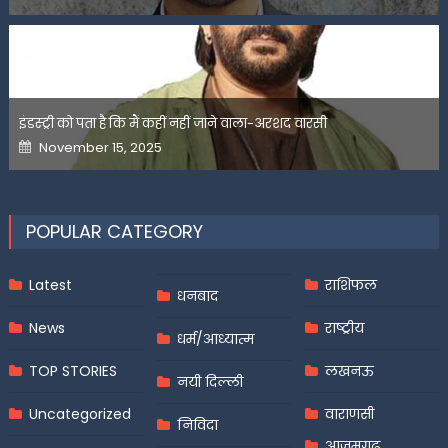
on
इंडस्ट्री को पता है कि मैं कहीं नहीं जाने वाला-अरशद वारसी
Posted
November 15, 2025
on
POPULAR CATEGORY
Latest
राशिफल
धनबाद
News
राष्ट्रीय
धर्म/आध्यात्म
TOP STORIES
लखनऊ
नयी दिल्ली
Uncategorized
वाराणसी
निविदा
आज़मगढ़