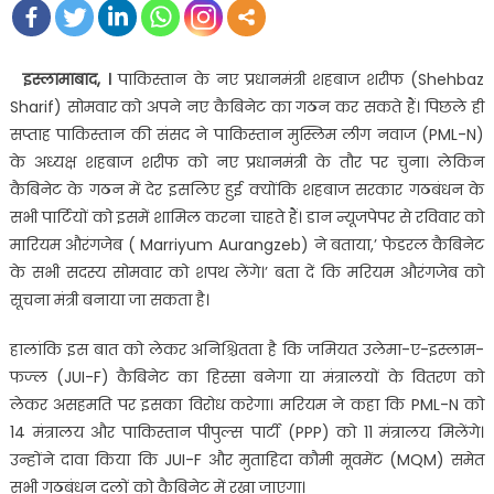
इस्लामाबाद, ।
पाकिस्तान के नए प्रधानमंत्री शहबाज शरीफ (Shehbaz
Sharif) सोमवार को अपने नए कैबिनेट का गठन कर सकते हैं। पिछले ही
सप्ताह पाकिस्तान की संसद ने पाकिस्तान मुस्लिम लीग नवाज (PML-N)
के अध्यक्ष शहबाज शरीफ को नए प्रधानमंत्री के तौर पर चुना। लेकिन
कैबिनेट के गठन में देर इसलिए हुई क्योंकि शहबाज सरकार गठबंधन के
सभी पार्टियों को इसमें शामिल करना चाहते हैं। डान न्यूजपेपर से रविवार को
मारियम औरंगजेब ( Marriyum Aurangzeb) ने बताया,’ फेडरल कैबिनेट
के सभी सदस्य सोमवार को शपथ लेंगे।’ बता दें कि मरियम औरंगजेब को
सूचना मंत्री बनाया जा सकता है।
हालांकि इस बात को लेकर अनिश्चितता है कि जमियत उलेमा-ए-इस्लाम-
फज्ल (JUI-F) कैबिनेट का हिस्सा बनेगा या मंत्रालयों के वितरण को
लेकर असहमति पर इसका विरोध करेगा। मरियम ने कहा कि PML-N को
14 मंत्रालय और पाकिस्तान पीपुल्स पार्टी (PPP) को 11 मंत्रालय मिलेंगे।
उन्होंने दावा किया कि JUI-F और मुताहिदा कौमी मूवमेंट (MQM) समेत
सभी गठबंधन दलों को कैबिनेट में रखा जाएगा।