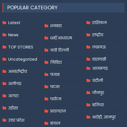
POPULAR CATEGORY
Latest
राशिफल
धनबाद
News
राष्ट्रीय
धर्म/आध्यात्म
TOP STORIES
लखनऊ
नयी दिल्ली
Uncategorized
वाराणसी
निविदा
आज़मगढ़
अन्तर्राष्ट्रीय
पंजाब
चंदौली
अलीगढ़
पटना
जौनपुर
आगरा
पर्यटन
बलिया
उड़ीसा
प्रयागराज
भदोही, ज्ञानपुर
उत्तर प्रदेश
बंगाल