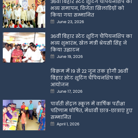
36वीं बिहार स्टेट शूटिंग चैंपियनशिप का
भव्य समापन, विजेता खिलाडिय़ों को
किया गया सम्मानित
Posted
June 23, 2026
on
36वीं बिहार स्टेट शूटिंग चैंपियनशिप का
भव्य शुभारंभ, खेल मंत्री श्रेयसी सिंह ने
किया उद्घाटन
Posted
June 19, 2026
on
बिक्रम में 19 से 22 जून तक होगी 36वीं
बिहार स्टेट शूटिंग चैंपियनशिप का
आयोजन
Posted
June 17, 2026
on
पार्वती सेंट्रल स्कूल में वार्षिक परीक्षा
परिणाम घोषित, मेधावी छात्र-छात्राएं हुए
सम्मानित
Posted
April 1, 2026
on