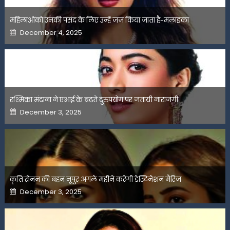
महिलाओंको उनकी पसंद के लिए उन्हें जज किया जाता है-मलाइका
Posted
December 4, 2025
on
रश्मिका मंदाना ने एआई के बढ़ते दुरुपयोग पर जतायी नाराजगी
Posted
December 3, 2025
on
कृति सेनन की बहन नूपुर अगले महीने करेंगी डेस्टिनेशन मैरिज
Posted
December 3, 2025
on