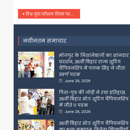
Post
विश्व युवा कौशल दिवस पर पीएम मोदी बोले- लर्निंग के साथ नहीं रुकनी चाहिए अर्निंग
navigation
नवीनतम समाचार
भोजपुर के निशानेबाजों का शानदार
प्रदर्शन, 36वीं बिहार राज्य शूटिंग
चैंपियनशिप में पलक सिंह ने जीता
स्वर्ण पदक
Posted
June 26, 2026
on
पिता-पुत्र की जोड़ी ने रचा इतिहास,
36वीं बिहार स्टेट शूटिंग चैंपियनशिप
में जीते 11 पदक
Posted
June 26, 2026
on
36वीं बिहार स्टेट शूटिंग चैंपियनशिप
का भव्य समापन, विजेता खिलाडिय़ों