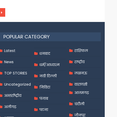
POPULAR CATEGORY
Latest
राशिफल
धनबाद
News
राष्ट्रीय
धर्म/आध्यात्म
TOP STORIES
लखनऊ
नयी दिल्ली
Uncategorized
वाराणसी
निविदा
आज़मगढ़
अन्तर्राष्ट्रीय
पंजाब
चंदौली
अलीगढ़
पटना
जौनपुर