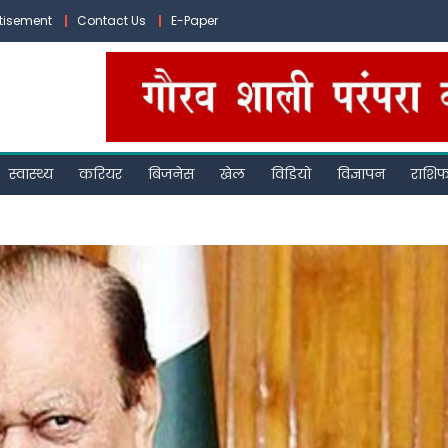
tisement
Contact Us
E-Paper
स्वास्थ्य
करियर
बिजनेस
खेल
विडियो
विज्ञापन
राशि