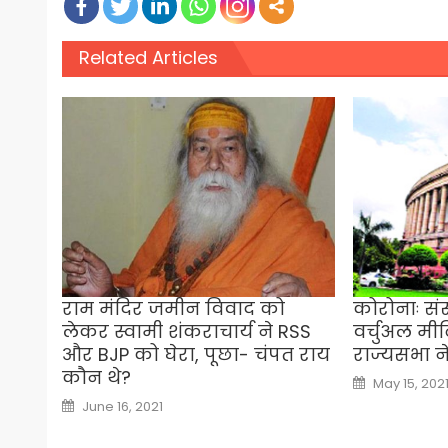
Related Articles
राम मंदिर जमीन विवाद को
कोरोनाः स
लेकर स्वामी शंकराचार्य ने RSS
वर्चुअल मीट
और BJP को घेरा, पूछा- चंपत राय
राज्यसभा न
कौन थे?
Posted
May 15, 202
on
Posted
June 16, 2021
on