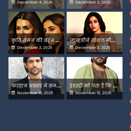
Posted
Posted
December 4, 2025
December 3, 2025
on
on
क
ृति सेनन की बहन नूपुर अगले महीने करेंगी डेस्टिनेशन मैरिज
ज
ान्हवीने सोशल मीडियापर उठाये सवाल
Posted
Posted
December 3, 2025
December 3, 2025
on
on
फ
रहान अख्तर ने समझाया देशभक्ति और अंधभक्ति का फर्क
इ
ंडस्ट्री को पता है कि मैं कहीं नहीं जाने वाला-अरशद वारसी
Posted
Posted
November 15, 2025
November 15, 2025
on
on