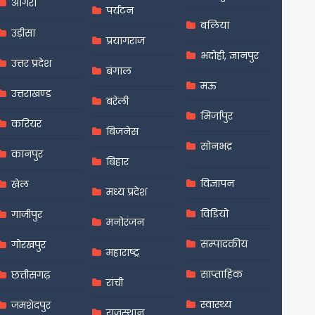
आगरा
पर्यटन
बलिया
उड़ीसा
प्रयागराज
भदोही, ज्ञानपुर
उत्तर प्रदेश
बंगाल
मऊ
उत्तराखण्ड
बरेली
मिर्जापुर
करियर
बिजनेस
सोनभद्र
कानपुर
बिहार
विज्ञापन
खेल
मध्य प्रदेश
विडियो
गाजीपुर
मनोरंजन
सम्पादकीय
गोरखपुर
महाराष्ट्र
साप्ताहिक
छत्तीसगढ़
रांची
स्वास्थ्य
जमशेदपुर
राजस्थान