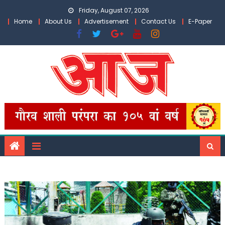
Skip
Friday, August 07, 2026
to
Home
About Us
Advertisement
Contact Us
E-Paper
content