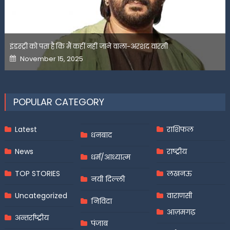
इंडस्ट्री को पता है कि मैं कहीं नहीं जाने वाला-अरशद वारसी
Posted
November 15, 2025
on
POPULAR CATEGORY
Latest
राशिफल
धनबाद
News
राष्ट्रीय
धर्म/आध्यात्म
TOP STORIES
लखनऊ
नयी दिल्ली
Uncategorized
वाराणसी
निविदा
आज़मगढ़
अन्तर्राष्ट्रीय
पंजाब