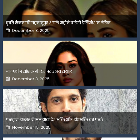
कृति सेनन की बहन नूपुर अगले महीने करेंगी डेस्टिनेशन मैरिज
Posted
December 3, 2025
on
जान्हवीने सोशल मीडियापर उठाये सवाल
Posted
December 3, 2025
on
फरहान अख्तर ने समझाया देशभक्ति और अंधभक्ति का फर्क
Posted
November 15, 2025
on