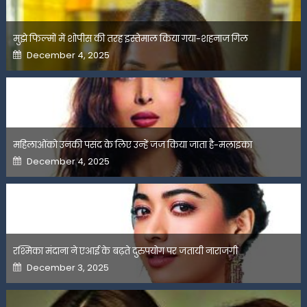
मुझे फिल्मों में शोपीस की तरह इस्तेमाल किया गया-शहनाज गिल
Posted
December 4, 2025
on
महिलाओंको उनकी पसंद के लिए उन्हें जज किया जाता है-मलाइका
Posted
December 4, 2025
on
रश्मिका मंदाना ने एआई के बढ़ते दुरुपयोग पर जतायी नाराजगी
Posted
December 3, 2025
on