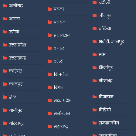
चंदौली
अलीगढ़
पटना
जौनपुर
आगरा
पर्यटन
बलिया
उड़ीसा
प्रयागराज
भदोही, ज्ञानपुर
उत्तर प्रदेश
बंगाल
मऊ
उत्तराखण्ड
बरेली
मिर्जापुर
करियर
बिजनेस
सोनभद्र
कानपुर
बिहार
विज्ञापन
खेल
मध्य प्रदेश
विडियो
गाजीपुर
मनोरंजन
सम्पादकीय
गोरखपुर
महाराष्ट्र