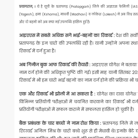
प्रयागराज, ।
ये है यूपी के प्रतापगढ़ (Pratapgarh) जिले की आइएएस फेमिली (IAS f
(Yogesh), क्षमा (Kshama), माधवी (Madhavi) व लोकेश (Lokesh) ने अब विश्व स्तर पर
और दो बहनों को अब क्‍या नई उपलब्धि हासिल हुई है।
आइएएस में सबसे अधिक सगे भाई-बहनों का रिकार्ड :
देश की सर्वो
प्रतापगढ़ के इन चारों की उपलब्धि रही है। यानी उन्‍होंने अपन
रिकार्ड में दर्ज हुआ है।
अब
गिनीज बुक आफ रिकार्ड की तैयारी :
आइएएस योगेश ने बताया 
नाम दर्ज होने की अधिकृत पुष्टि की गई। इसी माह यानी सितंबर 202
रिकार्ड में भी हम चारों भाई बहनों का नाम दर्ज होने की प्रक्रिया भी च
एक और रिकार्ड भी झोली में आ सकता है :
योगेश का दावा योगेश का
विभिन्न प्रतियोगी परीक्षाओं में चयनित करवाने का रिकार्ड भी दर्ज
प्रतियोगी परीक्षाओं में सफल कराने में सफलता हासिल हो चुकी है।
बैंक प्रबंधक के चार बच्‍चों ने नाम रोश किया :
प्रतापगढ़ जिले में
रिटायर्ड अनिल मिश्र के चारों बच्चे शुरू से ही मेधावी थे। इनके बेट