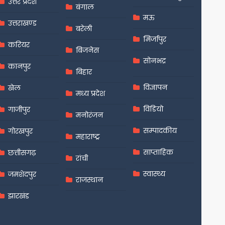
उत्तर प्रदेश
बंगाल
मऊ
उत्तराखण्ड
बरेली
मिर्जापुर
करियर
बिजनेस
सोनभद्र
कानपुर
बिहार
विज्ञापन
खेल
मध्य प्रदेश
विडियो
गाजीपुर
मनोरंजन
सम्पादकीय
गोरखपुर
महाराष्ट्र
साप्ताहिक
छत्तीसगढ़
रांची
स्वास्थ्य
जमशेदपुर
राजस्थान
झारखंड