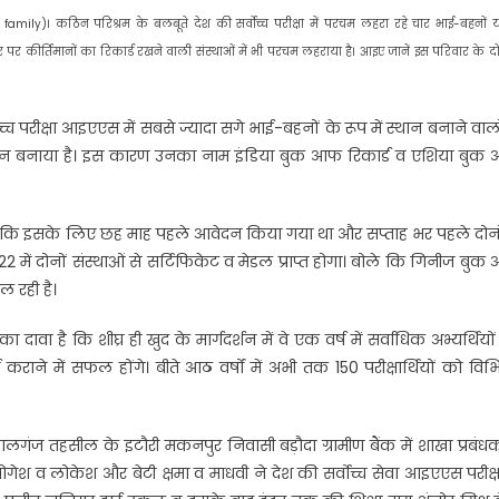
amily)। कठिन परिश्रम के बलबूते देश की सर्वोच्च परीक्षा में परचम लहरा रहे चार भाई-बहनों य
 कीर्तिमानों का रिकार्ड रखने वाली संस्थाओं में भी परचम लहराया है। आइए जानें इस परिवार के द
च्च परीक्षा आइएएस में सबसे ज्यादा सगे भाई-बहनों के रूप में स्थान बनाने वालों
ा स्‍थान बनाया है। इस कारण उनका नाम इंडिया बुक आफ रिकार्ड व एशिया बु
कि इसके लिए छह माह पहले आवेदन किया गया था और सप्ताह भर पहले दोनों 
2 में दोनों संस्थाओं से सर्टिफिकेट व मेडल प्राप्त होगा। बोले कि गिनीज बु
ल रही है।
 दावा है कि शीघ्र ही खुद के मार्गदर्शन में वे एक वर्ष में सर्वाधिक अभ्यर्थियो
 कराने में सफल होंगे। बीते आठ वर्षों में अभी तक 150 परीक्षार्थियों को विभ
 लालगंज तहसील के इटौरी मकनपुर निवासी बड़ौदा ग्रामीण बैंक में शाखा प्रबंध
े योगेश व लोकेश और बेटी क्षमा व माधवी ने देश की सर्वोच्च सेवा आइएएस परीक्षा