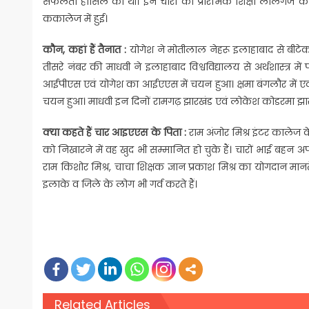
सफलता हासिल की थी। इन चारों की प्रारंभिक शिक्षा लालगंज के 
ककालेज में हुई।
कौन, कहां हैं तैनात :
योगेश ने मोतीलाल नेहरू इलाहाबाद से बीटेक
तीसरे नंबर की माधवी ने इलाहाबाद विश्वविद्यालय से अर्थशास्त्र म
आईपीएस एवं योगेश का आईएएस में चयन हुआ। क्षमा बंगलौर में एवं 
चयन हुआ। माधवी इन दिनों रामगढ़ झारखंड एवं लोकेश कोडरमा झारखंड
क्‍या कहते हैं
चार आइएएस के पिता :
राम अंजोर मिश्र इंटर कालेज 
को निखारने में वह खुद भी सम्मानित हो चुके हैं। चारों भाई बहन अपनी
राम किशोर मिश्र, चाचा शिक्षक ज्ञान प्रकाश मिश्र का योगदान मा
इलाके व जिले के लोग भी गर्व करते हैं।
Related Articles