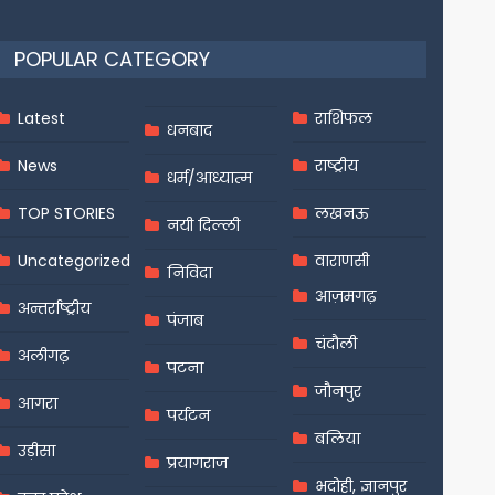
POPULAR CATEGORY
Latest
राशिफल
धनबाद
News
राष्ट्रीय
धर्म/आध्यात्म
TOP STORIES
लखनऊ
नयी दिल्ली
Uncategorized
वाराणसी
निविदा
आज़मगढ़
अन्तर्राष्ट्रीय
पंजाब
चंदौली
अलीगढ़
पटना
जौनपुर
आगरा
पर्यटन
बलिया
उड़ीसा
प्रयागराज
भदोही, ज्ञानपुर