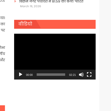
इंटर
बिक्रम नगर पंचायत में 81.59 का बजट पारित
March 19, 2026
िया।
वीडियो
ा का
द पर
Video
Player
तिभा
्गीय
ी और
00:00
02:21