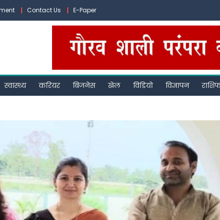
ement
Contact Us
E-Paper
स्वास्थ्य
करियर
बिजनेस
खेल
विडियो
विज्ञापन
राशि