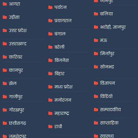
जौनपुर
आगरा
पर्यटन
बलिया
उड़ीसा
प्रयागराज
भदोही, ज्ञानपुर
उत्तर प्रदेश
बंगाल
मऊ
उत्तराखण्ड
बरेली
मिर्जापुर
करियर
बिजनेस
सोनभद्र
कानपुर
बिहार
विज्ञापन
खेल
मध्य प्रदेश
विडियो
गाजीपुर
मनोरंजन
सम्पादकीय
गोरखपुर
महाराष्ट्र
साप्ताहिक
छत्तीसगढ़
रांची
स्वास्थ्य
जमशेदपुर