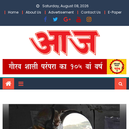
Skip
Saturday, August 08, 2026
to
Home
About Us
Advertisement
Contact Us
E-Paper
content