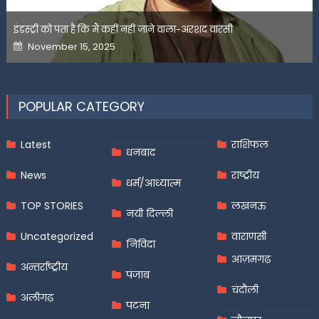
इंडस्ट्री को पता है कि मैं कहीं नहीं जाने वाला-अरशद वारसी
Posted
November 15, 2025
on
POPULAR CATEGORY
Latest
राशिफल
धनबाद
News
राष्ट्रीय
धर्म/आध्यात्म
TOP STORIES
लखनऊ
नयी दिल्ली
Uncategorized
वाराणसी
निविदा
आज़मगढ़
अन्तर्राष्ट्रीय
पंजाब
चंदौली
अलीगढ़
पटना