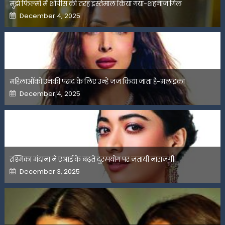
मुझे फिल्मों में शोपीस की तरह इस्तेमाल किया गया-शहनाज गिल
Posted
December 4, 2025
on
महिलाओंको उनकी पसंद के लिए उन्हें जज किया जाता है-मलाइका
Posted
December 4, 2025
on
रश्मिका मंदाना ने एआई के बढ़ते दुरुपयोग पर जतायी नाराजगी
Posted
December 3, 2025
on