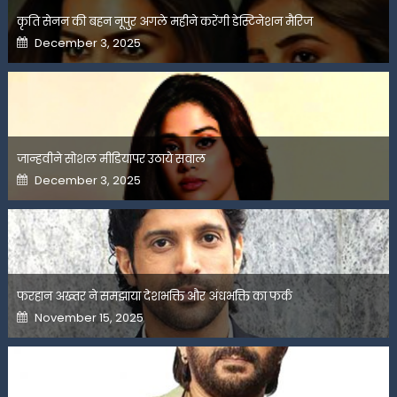
कृति सेनन की बहन नूपुर अगले महीने करेंगी डेस्टिनेशन मैरिज
Posted
December 3, 2025
on
जान्हवीने सोशल मीडियापर उठाये सवाल
Posted
December 3, 2025
on
फरहान अख्तर ने समझाया देशभक्ति और अंधभक्ति का फर्क
Posted
November 15, 2025
on