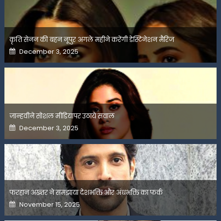
कृति सेनन की बहन नूपुर अगले महीने करेंगी डेस्टिनेशन मैरिज
Posted
December 3, 2025
on
जान्हवीने सोशल मीडियापर उठाये सवाल
Posted
December 3, 2025
on
फरहान अख्तर ने समझाया देशभक्ति और अंधभक्ति का फर्क
Posted
November 15, 2025
on