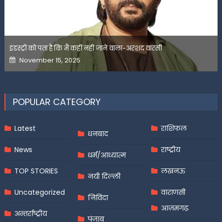
इंडस्ट्री को पता है कि मैं कहीं नहीं जाने वाला-अरशद वारसी
Posted
November 15, 2025
on
POPULAR CATEGORY
Latest
राशिफल
धनबाद
News
राष्ट्रीय
धर्म/आध्यात्म
TOP STORIES
लखनऊ
नयी दिल्ली
Uncategorized
वाराणसी
निविदा
आज़मगढ़
अन्तर्राष्ट्रीय
पंजाब