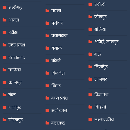
चंदौली
अलीगढ़
पटना
जौनपुर
आगरा
पर्यटन
बलिया
उड़ीसा
प्रयागराज
भदोही, ज्ञानपुर
उत्तर प्रदेश
बंगाल
मऊ
उत्तराखण्ड
बरेली
मिर्जापुर
करियर
बिजनेस
सोनभद्र
कानपुर
बिहार
विज्ञापन
खेल
मध्य प्रदेश
विडियो
गाजीपुर
मनोरंजन
सम्पादकीय
गोरखपुर
महाराष्ट्र