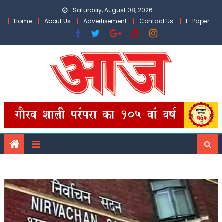
Skip
Saturday, August 08, 2026
to
Home
About Us
Advertisement
Contact Us
E-Paper
content