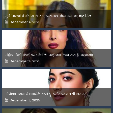
मुझे फिल्मों में शोपीस की तरह इस्तेमाल किया गया-शहनाज गिल
Posted
December 4, 2025
on
महिलाओंको उनकी पसंद के लिए उन्हें जज किया जाता है-मलाइका
Posted
December 4, 2025
on
रश्मिका मंदाना ने एआई के बढ़ते दुरुपयोग पर जतायी नाराजगी
Posted
December 3, 2025
on