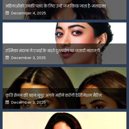
महिलाओंको उनकी पसंद के लिए उन्हें जज किया जाता है-मलाइका
Posted
December 4, 2025
on
रश्मिका मंदाना ने एआई के बढ़ते दुरुपयोग पर जतायी नाराजगी
Posted
December 3, 2025
on
कृति सेनन की बहन नूपुर अगले महीने करेंगी डेस्टिनेशन मैरिज
Posted
December 3, 2025
on