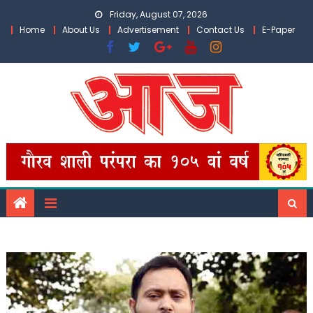
Skip
Friday, August 07, 2026
to
Home
About Us
Advertisement
Contact Us
E-Paper
content