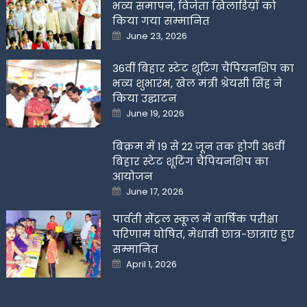
भव्य समापन, विजेता खिलाडिय़ों को
किया गया सम्मानित
Posted
June 23, 2026
on
36वीं बिहार स्टेट शूटिंग चैंपियनशिप का
भव्य शुभारंभ, खेल मंत्री श्रेयसी सिंह ने
किया उद्घाटन
Posted
June 19, 2026
on
बिक्रम में 19 से 22 जून तक होगी 36वीं
बिहार स्टेट शूटिंग चैंपियनशिप का
आयोजन
Posted
June 17, 2026
on
पार्वती सेंट्रल स्कूल में वार्षिक परीक्षा
परिणाम घोषित, मेधावी छात्र-छात्राएं हुए
सम्मानित
Posted
April 1, 2026
on