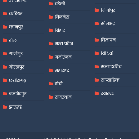
उत्तराखण्ड
बरेली
मिर्जापुर
करियर
बिजनेस
सोनभद्र
कानपुर
बिहार
विज्ञापन
खेल
मध्य प्रदेश
विडियो
गाजीपुर
मनोरंजन
सम्पादकीय
गोरखपुर
महाराष्ट्र
साप्ताहिक
छत्तीसगढ़
रांची
स्वास्थ्य
जमशेदपुर
राजस्थान
झारखंड