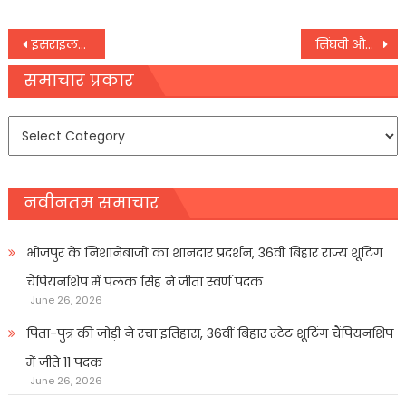
Post
इसराइल-फ़लस्तीनी संकट के बीच सऊदी अरब और यूएई का ग़ुस्सा लेबनान पर फूटा
सिंघवी और लूथरा जैसे बड़े वकील करेंगे तृणमूल नेताओं की पैरवी,
navigation
समाचार प्रकार
समाचार
प्रकार
नवीनतम समाचार
भोजपुर के निशानेबाजों का शानदार प्रदर्शन, 36वीं बिहार राज्य शूटिंग
चैंपियनशिप में पलक सिंह ने जीता स्वर्ण पदक
June 26, 2026
पिता-पुत्र की जोड़ी ने रचा इतिहास, 36वीं बिहार स्टेट शूटिंग चैंपियनशिप
में जीते 11 पदक
June 26, 2026