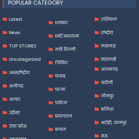
POPULAR CATEGORY
Latest
राशिफल
धनबाद
News
राष्ट्रीय
धर्म/आध्यात्म
TOP STORIES
लखनऊ
नयी दिल्ली
Uncategorized
वाराणसी
निविदा
आज़मगढ़
अन्तर्राष्ट्रीय
पंजाब
चंदौली
अलीगढ़
पटना
जौनपुर
आगरा
पर्यटन
बलिया
उड़ीसा
प्रयागराज
भदोही, ज्ञानपुर
उत्तर प्रदेश
बंगाल
मऊ