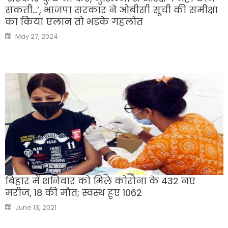
सकती…’, भाजपा सरकार ने ओबीसी सूची की समीक्षा
का किया एलान तो भड़के गहलोत
Posted
May 27, 2024
on
बिहार में शनिवार को मिले कोरोना के 432 नए
मरीज, 18 की मौत; स्वस्थ हुए 1062
Posted
June 13, 2021
on