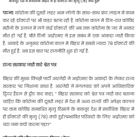
बावजूद देश में सर्वाधिक बिहार में ही डॉक्टरों की मृत्यु (78) क्यों हुई?”
पटना:
कोरोना की दूसरी लहर आम लोगों के साथ-साथ फ्रंट लाइन में काम
कर रहे डॉक्टरों पर भी कहर बरपा रही है. कोरोना काल में दिन-रात कोविड
मरीजों के इलाज में लगे कई डॉक्टरों की अब तक कोरोना के जद में आकर
मौत हो गई है. बीते दिनों आईएमए ने इस संबंध में एक आंकड़ा जारी किया
है. आंकड़े के अनुसार कोरोना काल में बिहार में सबसे ज्यादा 78 डॉक्टरों की
मौत हुई है. अब इस बात पर राजनीति शुरू हो गई है.
राज्य सरकार जारी करे श्वेत पत्र
बिहार की मुख्य विपक्षी पार्टी आरजेडी ने आईएमए के आंकड़ों के लेकर राज्य
सरकार पर निशाना साधा है. आरजेडी ने मंगलवार को अपने आधिकारिक
ट्विटर हैंडल से ट्वीट कर कहा, ” बिहार सरकार को श्वेत पत्र जारी कर बताना
चाहिए कि कोरोना की दूसरी लहर में देश में अन्य राज्यों की अपेक्षा कागज
पर कम कोविड सम्बंधित मृत्यु दिखाने के बावजूद देश में सर्वाधिक बिहार में
ही डॉक्टरों की मृत्यु (78) क्यों हुई?प्रभावित परिवारों के लिए आईएमए को
चंदा जमा क्यों करना पड़ा?”