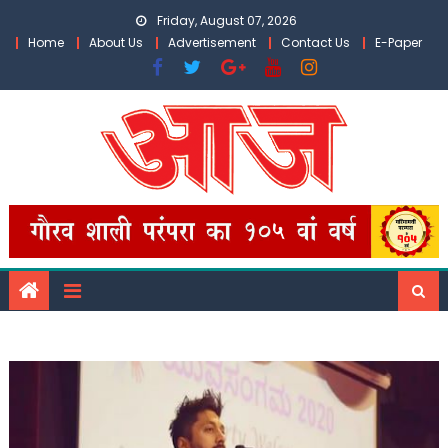
Skip
Friday, August 07, 2026
to
Home
About Us
Advertisement
Contact Us
E-Paper
content