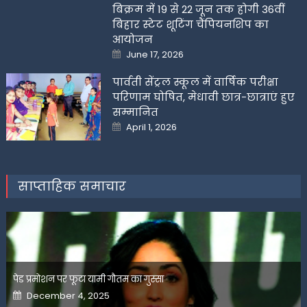
बिक्रम में 19 से 22 जून तक होगी 36वीं
बिहार स्टेट शूटिंग चैंपियनशिप का
आयोजन
Posted
June 17, 2026
on
पार्वती सेंट्रल स्कूल में वार्षिक परीक्षा
परिणाम घोषित, मेधावी छात्र-छात्राएं हुए
सम्मानित
Posted
April 1, 2026
on
साप्ताहिक समाचार
पेड प्रमोशन पर फूटा यामी गौतम का गुस्सा
Posted
December 4, 2025
on