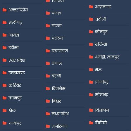
निविदा
आज़मगढ़
अन्तर्राष्ट्रीय
पंजाब
चंदौली
अलीगढ़
पटना
जौनपुर
आगरा
पर्यटन
बलिया
उड़ीसा
प्रयागराज
भदोही, ज्ञानपुर
उत्तर प्रदेश
बंगाल
मऊ
उत्तराखण्ड
बरेली
मिर्जापुर
करियर
बिजनेस
सोनभद्र
कानपुर
बिहार
विज्ञापन
खेल
मध्य प्रदेश
विडियो
गाजीपुर
मनोरंजन