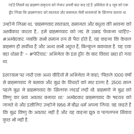
गई है जिसमें वह ब्राह्मण समुदाय को लेकर अपनी बात कह रहे हैं. अभिनेता ने 6 जून को एक
ट्वीट लिखा कि ब्राह्मणवाद को स्वतंत्रता और समानता जैसी भावनाओं के खिलाफ बताया था.
उन्होंने लिखा था, ‘ब्राह्मणवाद स्वतंत्रता, समानता और बंधुत्व की भावना को
अस्वीकार करता है… हमें ब्राह्मणवाद को जड़ से उखाड़ फेंकना चाहिए-
#अम्बेडकर. जबकि सभी समान रूप से पैदा होते हैं, यह कहना कि केवल
ब्राह्मण ही सर्वोच्च हैं और अन्य सभी अछूत हैं, बिल्कुल बकवास है. यह एक
बड़ा धोखा है’ – #पेरियार.’ अभिनेता के इस ट्वीट के बाद विवाद खड़ा हो गया
था.
इंस्टाग्राम पर जारी एक अन्य वीडियो में अभिनेता ने कहा, ‘पिछले 1000 वर्षों
से ब्राह्मणवाद ने बसावा और बुद्ध के विचारों को मार डाला है. 2500 साल
पहले बुद्ध ने ब्राह्मणवाद के खिलाफ लड़ाई लड़ी थी. ब्राह्मणों ने बुद्ध को
विष्णु का 9वां अवतार बनाया था.’ अम्बेडकर ब्राह्मणवाद के षडयंत्र को
जानते थे और इसीलिए उन्होंने 1956 में बौद्ध धर्म अपना लिया. वह कहते हैं
कि बुद्ध विष्णु के अवतार नहीं हैं और यह कहना झूठ व पागलपन सिवाय
कुछ भी नहीं है.