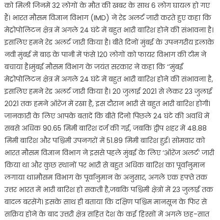
को मिली जिनमें 32 लोगों के मौत की खबर के साथ 6 लोग घायल हो गए
हैं। भारत मौसम विज्ञान विभाग (IMD) ने रेड अलर्ट जारी करते हुए कहा कि
मेट्रोपोलिटन क्षेत्र में अगले 24 घंटे में बहुत भारी बारिश होने की संभावना है।
इसलिए हमने रेड अलर्ट जारी किया है। बीते दिनों मुंबई के उपनगरीय इलाके
नवी मुंबई में बाढ़ के पानी में फंसे 120 लोगों को फायर विभाग की टीम ने
बचाया है।मुंबई मौसम विभाग के जयंत सरकार ने कहा कि ‘‘मुंबई
मेट्रोपोलिटन क्षेत्र में अगले 24 घंटे में बहुत भारी बारिश होने की संभावना है,
इसलिए हमने रेड अलर्ट जारी किया है। 20 जुलाई 2021 से लेकर 23 जुलाई
2021 तक हमने ऑरेंज में रखा है, इस दौरान भारी से बहुत भारी बारिश होगी।
जानकारी के लिए आपके बतादें कि बीते दिनो पिछले 24 घंटे की अवधि में
सबसे अधिक 90.65 मिमी बारिश दर्ज की गई, जबकि द्वीप शहर में 48.88
मिमी बारिश और पश्चिमी उपनगरों में 51.89 मिमी बारिश हुई। सोमवार को
भारत मौसम विज्ञान विभाग ने इससे पहले मुंबई के लिए ‘ऑरेंज अलर्ट’ जारी
किया था और कुछ स्थानों पर भारी से बहुत अधिक बारिश का पूर्वानुमान
लगाया था।मौसम विभाग के पूर्वानुमान के अनुसार, अगले एक हफ्ते तक
उत्तर भारत में भारी बारिश हो सकती है,जबकि पश्चिमी क्षेत्रों में 23 जुलाई तक
बादल बरसेंगे। इसके साथ ही बताया कि दक्षिण पश्चिम मानसून के फिर से
सक्रिय होने के बाद उत्तरी क्षेत्र सहित देश के कई हिस्सों में अगले छह-सात