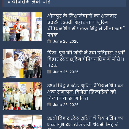
नवीनतम समाचार
भोजपुर के निशानेबाजों का शानदार
प्रदर्शन, 36वीं बिहार राज्य शूटिंग
चैंपियनशिप में पलक सिंह ने जीता स्वर्ण
पदक
Posted
June 26, 2026
on
पिता-पुत्र की जोड़ी ने रचा इतिहास, 36वीं
बिहार स्टेट शूटिंग चैंपियनशिप में जीते 11
पदक
Posted
June 26, 2026
on
36वीं बिहार स्टेट शूटिंग चैंपियनशिप का
भव्य समापन, विजेता खिलाडिय़ों को
किया गया सम्मानित
Posted
June 23, 2026
on
36वीं बिहार स्टेट शूटिंग चैंपियनशिप का
भव्य शुभारंभ, खेल मंत्री श्रेयसी सिंह ने