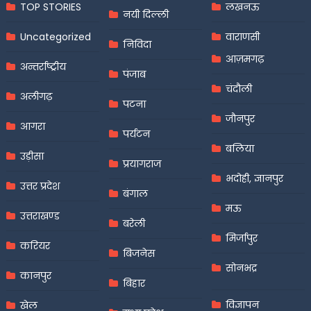
TOP STORIES
लखनऊ
नयी दिल्ली
Uncategorized
वाराणसी
निविदा
आज़मगढ़
अन्तर्राष्ट्रीय
पंजाब
चंदौली
अलीगढ़
पटना
जौनपुर
आगरा
पर्यटन
बलिया
उड़ीसा
प्रयागराज
भदोही, ज्ञानपुर
उत्तर प्रदेश
बंगाल
मऊ
उत्तराखण्ड
बरेली
मिर्जापुर
करियर
बिजनेस
सोनभद्र
कानपुर
बिहार
विज्ञापन
खेल