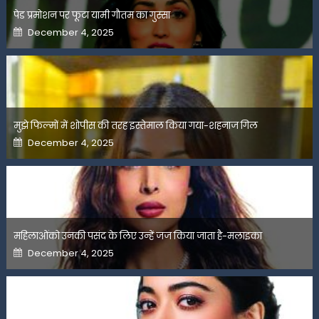
पेड प्रमोशन पर फूटा यामी गौतम का गुस्सा
Posted
December 4, 2025
on
मुझे फिल्मों में शोपीस की तरह इस्तेमाल किया गया-शहनाज गिल
Posted
December 4, 2025
on
महिलाओंको उनकी पसंद के लिए उन्हें जज किया जाता है-मलाइका
Posted
December 4, 2025
on