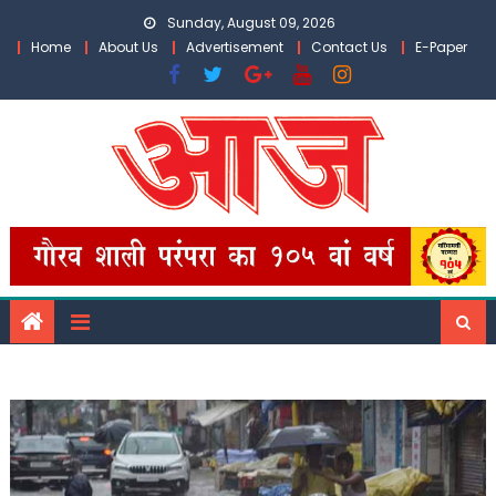
Skip
Sunday, August 09, 2026
to
Home
About Us
Advertisement
Contact Us
E-Paper
content