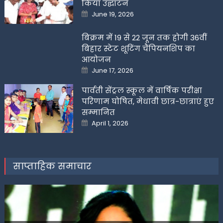
किया उद्घाटन
Posted
June 19, 2026
on
बिक्रम में 19 से 22 जून तक होगी 36वीं
बिहार स्टेट शूटिंग चैंपियनशिप का
आयोजन
Posted
June 17, 2026
on
पार्वती सेंट्रल स्कूल में वार्षिक परीक्षा
परिणाम घोषित, मेधावी छात्र-छात्राएं हुए
सम्मानित
Posted
April 1, 2026
on
साप्ताहिक समाचार