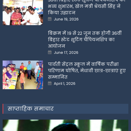
भव्य शुभारंभ, खेल मंत्री श्रेयसी सिंह ने
किया उद्घाटन
Posted
June 19, 2026
on
बिक्रम में 19 से 22 जून तक होगी 36वीं
बिहार स्टेट शूटिंग चैंपियनशिप का
आयोजन
Posted
June 17, 2026
on
पार्वती सेंट्रल स्कूल में वार्षिक परीक्षा
परिणाम घोषित, मेधावी छात्र-छात्राएं हुए
सम्मानित
Posted
April 1, 2026
on
साप्ताहिक समाचार