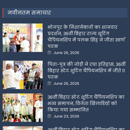
नवीनतम समाचार
भोजपुर के निशानेबाजों का शानदार
प्रदर्शन, 36वीं बिहार राज्य शूटिंग
चैंपियनशिप में पलक सिंह ने जीता स्वर्ण
पदक
Posted
June 26, 2026
on
पिता-पुत्र की जोड़ी ने रचा इतिहास, 36वीं
बिहार स्टेट शूटिंग चैंपियनशिप में जीते 11
पदक
Posted
June 26, 2026
on
36वीं बिहार स्टेट शूटिंग चैंपियनशिप का
भव्य समापन, विजेता खिलाडिय़ों को
किया गया सम्मानित
Posted
June 23, 2026
on
36वीं बिहार स्टेट शूटिंग चैंपियनशिप का