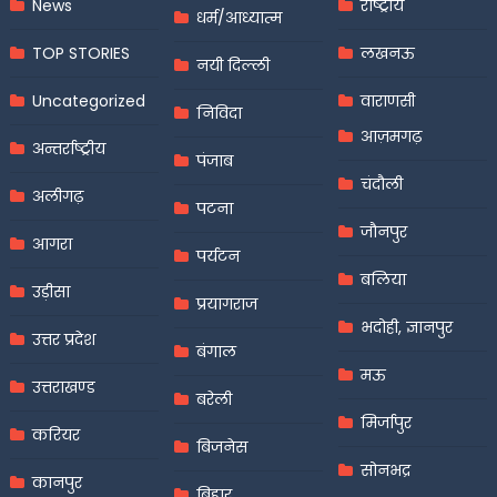
News
राष्ट्रीय
धर्म/आध्यात्म
TOP STORIES
लखनऊ
नयी दिल्ली
Uncategorized
वाराणसी
निविदा
आज़मगढ़
अन्तर्राष्ट्रीय
पंजाब
चंदौली
अलीगढ़
पटना
जौनपुर
आगरा
पर्यटन
बलिया
उड़ीसा
प्रयागराज
भदोही, ज्ञानपुर
उत्तर प्रदेश
बंगाल
मऊ
उत्तराखण्ड
बरेली
मिर्जापुर
करियर
बिजनेस
सोनभद्र
कानपुर
बिहार