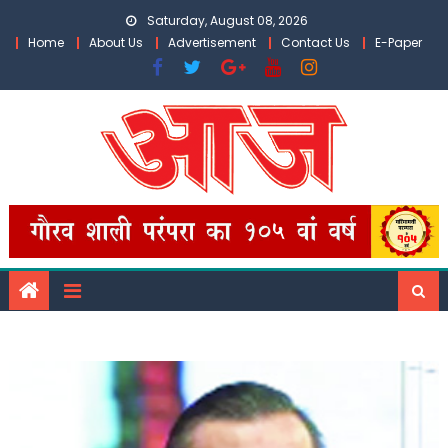
Skip
Saturday, August 08, 2026
to
Home
About Us
Advertisement
Contact Us
E-Paper
content