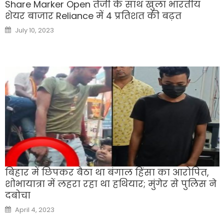
Share Marker Open तेजी के साथ खुला भारतीय
शेयर बाजार Reliance में 4 प्रतिशत की बढ़त
Posted
July 10, 2023
on
बिहार में छिपकर बैठा था बंगाल हिंसा का आरोपित,
शोभायात्रा में लहरा रहा था हथियार; मुंगेर से पुलिस ने
दबोचा
Posted
April 4, 2023
on