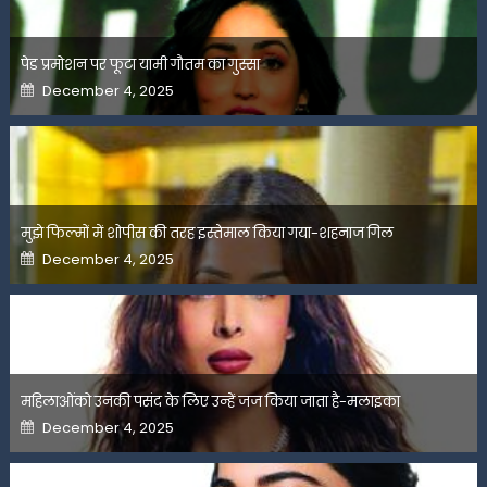
पेड प्रमोशन पर फूटा यामी गौतम का गुस्सा
Posted
December 4, 2025
on
मुझे फिल्मों में शोपीस की तरह इस्तेमाल किया गया-शहनाज गिल
Posted
December 4, 2025
on
महिलाओंको उनकी पसंद के लिए उन्हें जज किया जाता है-मलाइका
Posted
December 4, 2025
on