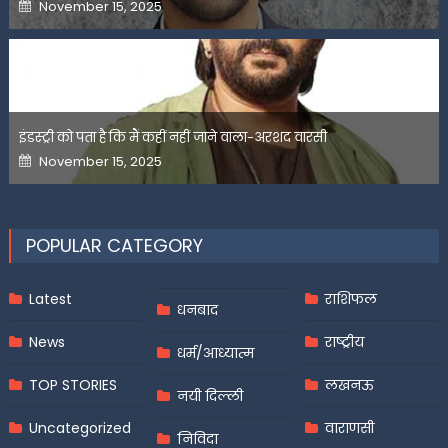
Posted
November 15, 2025
on
इंडस्ट्री को पता है कि मैं कहीं नहीं जाने वाला-अरशद वारसी
Posted
November 15, 2025
on
POPULAR CATEGORY
Latest
राशिफल
धनबाद
News
राष्ट्रीय
धर्म/आध्यात्म
TOP STORIES
लखनऊ
नयी दिल्ली
Uncategorized
वाराणसी
निविदा