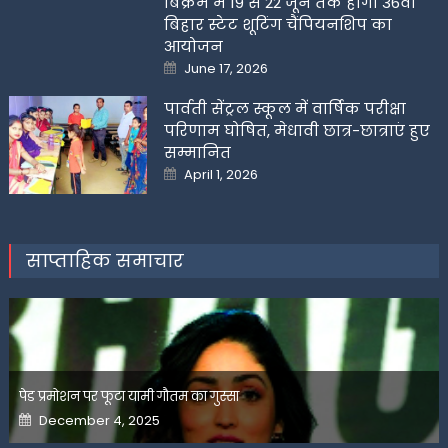
बिक्रम में 19 से 22 जून तक होगी 36वीं
बिहार स्टेट शूटिंग चैंपियनशिप का
आयोजन
Posted
June 17, 2026
on
पार्वती सेंट्रल स्कूल में वार्षिक परीक्षा
परिणाम घोषित, मेधावी छात्र-छात्राएं हुए
सम्मानित
Posted
April 1, 2026
on
साप्ताहिक समाचार
पेड प्रमोशन पर फूटा यामी गौतम का गुस्सा
Posted
December 4, 2025
on