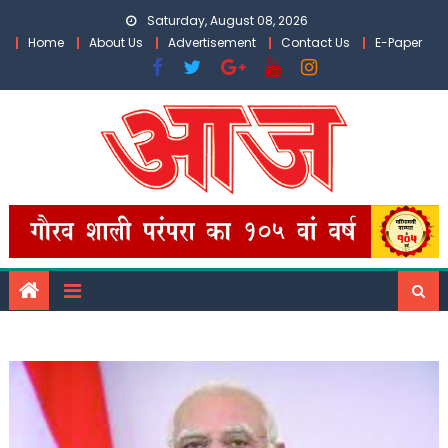
Skip
Saturday, August 08, 2026
to
Home
About Us
Advertisement
Contact Us
E-Paper
content