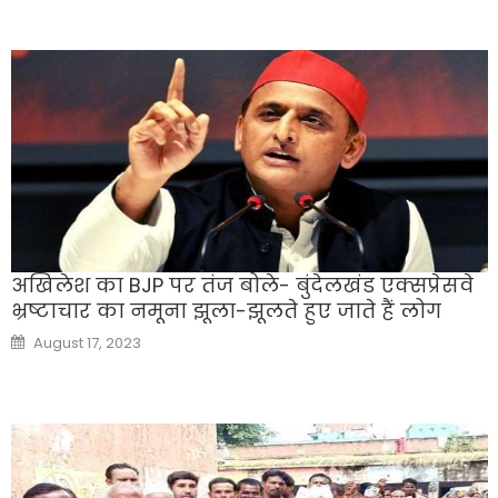
अखिलेश का BJP पर तंज बोले- बुंदेलखंड एक्सप्रेसवे
भ्रष्टाचार का नमूना झूला-झूलते हुए जाते हैं लोग
Posted
August 17, 2023
on