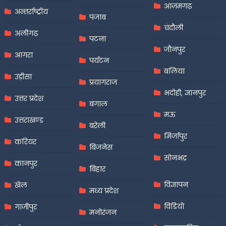
आज़मगढ़
अन्तर्राष्ट्रीय
पंजाब
चंदौली
अलीगढ़
पटना
जौनपुर
आगरा
पर्यटन
बलिया
उड़ीसा
प्रयागराज
भदोही, ज्ञानपुर
उत्तर प्रदेश
बंगाल
मऊ
उत्तराखण्ड
बरेली
मिर्जापुर
करियर
बिजनेस
सोनभद्र
कानपुर
बिहार
विज्ञापन
खेल
मध्य प्रदेश
विडियो
गाजीपुर
मनोरंजन