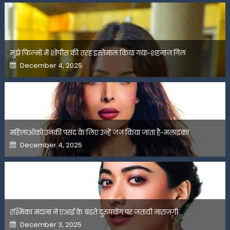
मुझे फिल्मों में शोपीस की तरह इस्तेमाल किया गया-शहनाज गिल
Posted
December 4, 2025
on
महिलाओंको उनकी पसंद के लिए उन्हें जज किया जाता है-मलाइका
Posted
December 4, 2025
on
रश्मिका मंदाना ने एआई के बढ़ते दुरुपयोग पर जतायी नाराजगी
Posted
December 3, 2025
on