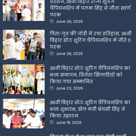
प्रदर्शन, 36वीं बिहार राज्य शूटिंग
चैंपियनशिप में पलक सिंह ने जीता स्वर्ण
पदक
Posted
June 26, 2026
on
पिता-पुत्र की जोड़ी ने रचा इतिहास, 36वीं
बिहार स्टेट शूटिंग चैंपियनशिप में जीते 11
पदक
Posted
June 26, 2026
on
36वीं बिहार स्टेट शूटिंग चैंपियनशिप का
भव्य समापन, विजेता खिलाडिय़ों को
किया गया सम्मानित
Posted
June 23, 2026
on
36वीं बिहार स्टेट शूटिंग चैंपियनशिप का
भव्य शुभारंभ, खेल मंत्री श्रेयसी सिंह ने
किया उद्घाटन
Posted
June 19, 2026
on