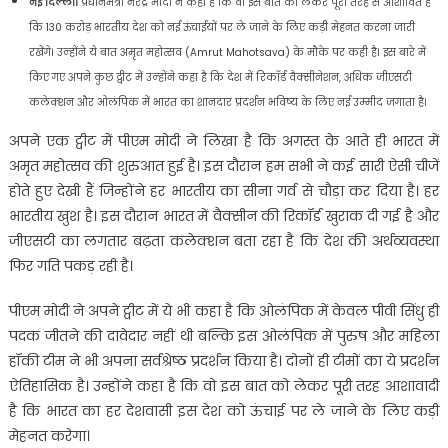
नई दिल्‍ली।
प्रधानमंत्री नरेंद्र मोदी ने कहा है कि वो इस बात को लेकर पूरी तरह से आशांवित हैं
कि 130 करोड़ भारतीय देश को नई ऊंचाईयों पर ले जाने के लिए कड़ी मेहनत करना जारी
रखेंगे। उन्‍होंने ये बात अमृत महोत्‍सव (Amrut Mahotsava) के मौके पर कही है। इस बारे में
किए गए अपने कुछ ट्वीट में उन्‍होंने कहा है कि देश में रिकॉर्ड वैक्‍सीनेशन, अधिक जीएसटी
कलेक्‍शन और ओलंपिक में भारत का शानदार प्रदर्शन भविष्‍य के लिए नई उम्‍मीद जगाता है।
अपने एक ट्वीट में पीएम मोदी ने लिखा है कि अगस्‍त के आते ही भारत में
अमृत महोत्‍सव की शुरुआत हुई है। इस दौरान हम सभी ने कई सारी ऐसी चीजें
होते हुए देखी हैं जिन्‍होंने हर भारतीय का सीना गर्व से चौड़ा कर दिया है। हर
भारतीय खुश है। इस दौरान भारत में वैक्‍सीन की रिकॉर्ड खुराक दी गई है और
जीएसटी का लगतार बढ़ता कलेक्‍शन बता रहा है कि देश की अर्थव्‍यवस्‍था
फिर गति पकड़ रही है।
पीएम मोदी ने अपने ट्वीट में ये भी कहा है कि ओलंपिक में केवल पीवी सिंधु ही
पदक जीतने की दावेदार नहीं थी बल्कि इस ओलंपिक में पुरुष और महिला
हॉकी टीम ने भी अपना सर्वश्रेष्‍ठ प्रदर्शन किया है। दोनों ही टीमों का ये प्रदर्शन
ऐतिहासिक है। उन्‍होंने कहा है कि वो इस बात को लेकर पूरी तरह आशावादी
है कि भारत का हर देशवासी इस देश को ऊंचाई पर ले जाने के लिए कड़ी
मेहनत करेगा।