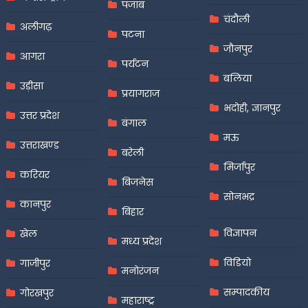
पंजाब
चंदौली
अलीगढ़
पटना
जौनपुर
आगरा
पर्यटन
बलिया
उड़ीसा
प्रयागराज
भदोही, ज्ञानपुर
उत्तर प्रदेश
बंगाल
मऊ
उत्तराखण्ड
बरेली
मिर्जापुर
करियर
बिजनेस
सोनभद्र
कानपुर
बिहार
विज्ञापन
खेल
मध्य प्रदेश
विडियो
गाजीपुर
मनोरंजन
सम्पादकीय
गोरखपुर
महाराष्ट्र