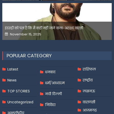
इंडस्ट्री को पता है कि मैं कहीं नहीं जाने वाला-अरशद वारसी
Posted
November 15, 2025
on
POPULAR CATEGORY
Latest
राशिफल
धनबाद
News
राष्ट्रीय
धर्म/आध्यात्म
TOP STORIES
लखनऊ
नयी दिल्ली
Uncategorized
वाराणसी
निविदा
आज़मगढ़
अन्तर्राष्ट्रीय