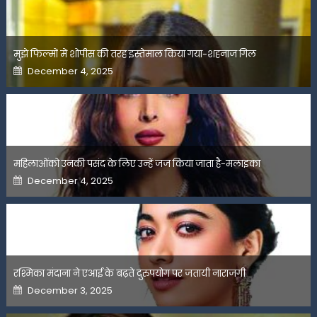
मुझे फिल्मों में शोपीस की तरह इस्तेमाल किया गया-शहनाज गिल
Posted
December 4, 2025
on
महिलाओंको उनकी पसंद के लिए उन्हें जज किया जाता है-मलाइका
Posted
December 4, 2025
on
रश्मिका मंदाना ने एआई के बढ़ते दुरुपयोग पर जतायी नाराजगी
Posted
December 3, 2025
on