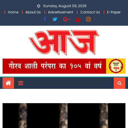
Skip
Sunday, August 09, 2026
to
Home
About Us
Advertisement
Contact Us
E-Paper
content