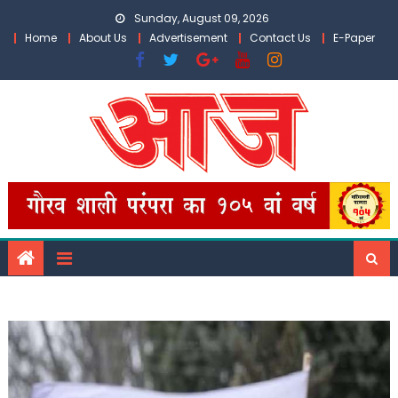
Skip
Sunday, August 09, 2026
to
Home
About Us
Advertisement
Contact Us
E-Paper
content