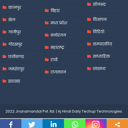
सोनभद्र
कानपुर
बिहार
विज्ञापन
खेल
मध्य प्रदेश
विडियो
गाजीपुर
मनोरंजन
सम्पादकीय
गोरखपुर
महाराष्ट्र
साप्ताहिक
छत्तीसगढ़
रांची
स्वास्थ्य
जमशेदपुर
राजस्थान
झारखंड
2022 Jnanamandal Pvt. ltd.
|
Aj Hindi Daily
Techup Technologies
.