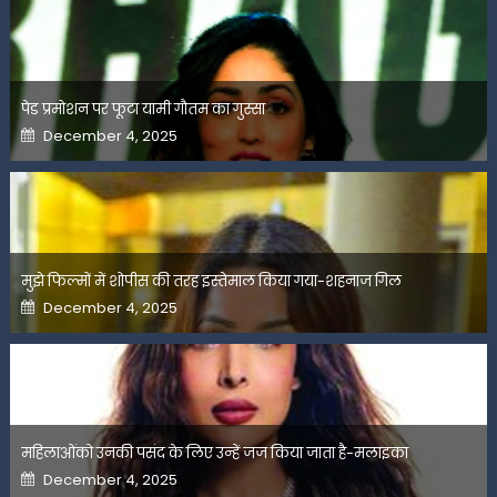
पेड प्रमोशन पर फूटा यामी गौतम का गुस्सा
Posted
December 4, 2025
on
मुझे फिल्मों में शोपीस की तरह इस्तेमाल किया गया-शहनाज गिल
Posted
December 4, 2025
on
महिलाओंको उनकी पसंद के लिए उन्हें जज किया जाता है-मलाइका
Posted
December 4, 2025
on