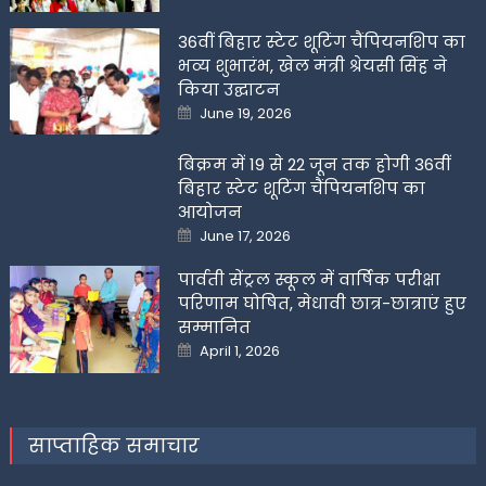
36वीं बिहार स्टेट शूटिंग चैंपियनशिप का
भव्य शुभारंभ, खेल मंत्री श्रेयसी सिंह ने
किया उद्घाटन
Posted
June 19, 2026
on
बिक्रम में 19 से 22 जून तक होगी 36वीं
बिहार स्टेट शूटिंग चैंपियनशिप का
आयोजन
Posted
June 17, 2026
on
पार्वती सेंट्रल स्कूल में वार्षिक परीक्षा
परिणाम घोषित, मेधावी छात्र-छात्राएं हुए
सम्मानित
Posted
April 1, 2026
on
साप्ताहिक समाचार