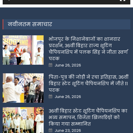
नवीनतम समाचार
भोजपुर के निशानेबाजों का शानदार
प्रदर्शन, 36वीं बिहार राज्य शूटिंग
चैंपियनशिप में पलक सिंह ने जीता स्वर्ण
पदक
Posted
June 26, 2026
on
पिता-पुत्र की जोड़ी ने रचा इतिहास, 36वीं
बिहार स्टेट शूटिंग चैंपियनशिप में जीते 11
पदक
Posted
June 26, 2026
on
36वीं बिहार स्टेट शूटिंग चैंपियनशिप का
भव्य समापन, विजेता खिलाडिय़ों को
किया गया सम्मानित
Posted
June 23, 2026
on