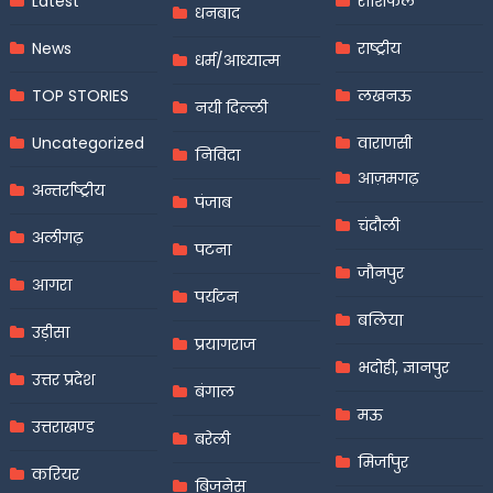
Latest
राशिफल
धनबाद
News
राष्ट्रीय
धर्म/आध्यात्म
TOP STORIES
लखनऊ
नयी दिल्ली
Uncategorized
वाराणसी
निविदा
आज़मगढ़
अन्तर्राष्ट्रीय
पंजाब
चंदौली
अलीगढ़
पटना
जौनपुर
आगरा
पर्यटन
बलिया
उड़ीसा
प्रयागराज
भदोही, ज्ञानपुर
उत्तर प्रदेश
बंगाल
मऊ
उत्तराखण्ड
बरेली
मिर्जापुर
करियर
बिजनेस