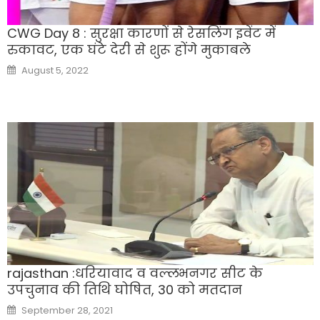
CWG Day 8 : सुरक्षा कारणों से रेसलिंग इवेंट में
रुकावट, एक घंटे देरी से शुरू होंगे मुकाबले
Posted
August 5, 2022
on
rajasthan :धरियावाद व वल्लभनगर सीट के
उपचुनाव की ​तिथि घोषित, 30 को मतदान
Posted
September 28, 2021
on