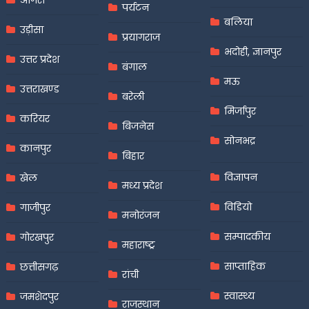
आगरा
पर्यटन
बलिया
उड़ीसा
प्रयागराज
भदोही, ज्ञानपुर
उत्तर प्रदेश
बंगाल
मऊ
उत्तराखण्ड
बरेली
मिर्जापुर
करियर
बिजनेस
सोनभद्र
कानपुर
बिहार
विज्ञापन
खेल
मध्य प्रदेश
विडियो
गाजीपुर
मनोरंजन
सम्पादकीय
गोरखपुर
महाराष्ट्र
साप्ताहिक
छत्तीसगढ़
रांची
स्वास्थ्य
जमशेदपुर
राजस्थान