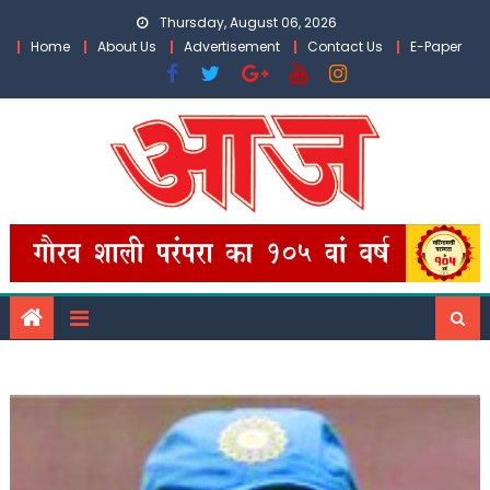
Skip
Thursday, August 06, 2026
to
Home
About Us
Advertisement
Contact Us
E-Paper
content