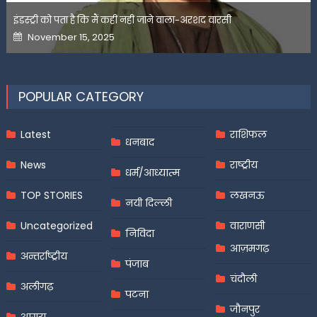
इंडस्ट्री को पता है कि मैं कहीं नहीं जाने वाला-अरशद वारसी
Posted
November 15, 2025
on
POPULAR CATEGORY
Latest
राशिफल
धनबाद
News
राष्ट्रीय
धर्म/आध्यात्म
TOP STORIES
लखनऊ
नयी दिल्ली
Uncategorized
वाराणसी
निविदा
आज़मगढ़
अन्तर्राष्ट्रीय
पंजाब
चंदौली
अलीगढ़
पटना
जौनपुर