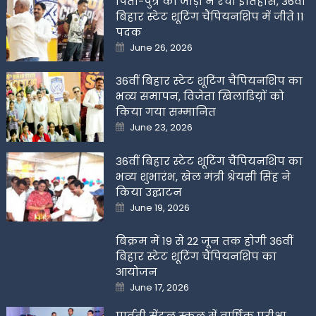
पिता-पुत्र की जोड़ी ने रचा इतिहास, 36वीं
बिहार स्टेट शूटिंग चैंपियनशिप में जीते 11
पदक
Posted
June 26, 2026
on
36वीं बिहार स्टेट शूटिंग चैंपियनशिप का
भव्य समापन, विजेता खिलाडिय़ों को
किया गया सम्मानित
Posted
June 23, 2026
on
36वीं बिहार स्टेट शूटिंग चैंपियनशिप का
भव्य शुभारंभ, खेल मंत्री श्रेयसी सिंह ने
किया उद्घाटन
Posted
June 19, 2026
on
बिक्रम में 19 से 22 जून तक होगी 36वीं
बिहार स्टेट शूटिंग चैंपियनशिप का
आयोजन
Posted
June 17, 2026
on
पार्वती सेंट्रल स्कूल में वार्षिक परीक्षा