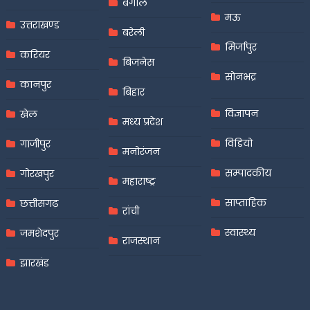
बंगाल
मऊ
उत्तराखण्ड
बरेली
मिर्जापुर
करियर
बिजनेस
सोनभद्र
कानपुर
बिहार
विज्ञापन
खेल
मध्य प्रदेश
विडियो
गाजीपुर
मनोरंजन
सम्पादकीय
गोरखपुर
महाराष्ट्र
साप्ताहिक
छत्तीसगढ़
रांची
स्वास्थ्य
जमशेदपुर
राजस्थान
झारखंड