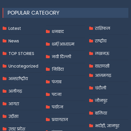
POPULAR CATEGORY
Latest
राशिफल
धनबाद
News
राष्ट्रीय
धर्म/आध्यात्म
TOP STORIES
लखनऊ
नयी दिल्ली
Uncategorized
वाराणसी
निविदा
आज़मगढ़
अन्तर्राष्ट्रीय
पंजाब
चंदौली
अलीगढ़
पटना
जौनपुर
आगरा
पर्यटन
बलिया
उड़ीसा
प्रयागराज
भदोही, ज्ञानपुर
उत्तर प्रदेश