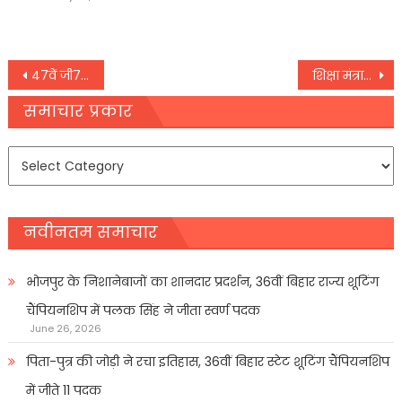
on
Post
47वें जी7 शिखर सम्मेलन में 3 सत्र को संबोधित करेंगे पीएम मोदी, पहला सत्र आज
शिक्षा मंत्रालय के एजुकेशन पोर्टल से उड़िया भाषा हटने पर इलेक्ट्रॉनिक्स और आईटी मंत्री ने जताई चिंता
navigation
समाचार प्रकार
समाचार
प्रकार
नवीनतम समाचार
भोजपुर के निशानेबाजों का शानदार प्रदर्शन, 36वीं बिहार राज्य शूटिंग
चैंपियनशिप में पलक सिंह ने जीता स्वर्ण पदक
June 26, 2026
पिता-पुत्र की जोड़ी ने रचा इतिहास, 36वीं बिहार स्टेट शूटिंग चैंपियनशिप
में जीते 11 पदक