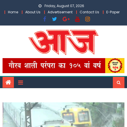
Skip
Friday, August 07, 2026
to
Home
About Us
Advertisement
Contact Us
E-Paper
content