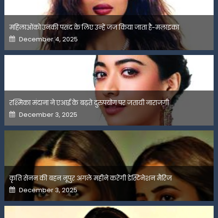
महिलाओंको उनकी पसंद के लिए उन्हें जज किया जाता है-मलाइका
Posted
December 4, 2025
on
रश्मिका मंदाना ने एआई के बढ़ते दुरुपयोग पर जतायी नाराजगी
Posted
December 3, 2025
on
कृति सेनन की बहन नूपुर अगले महीने करेंगी डेस्टिनेशन मैरिज
Posted
December 3, 2025
on