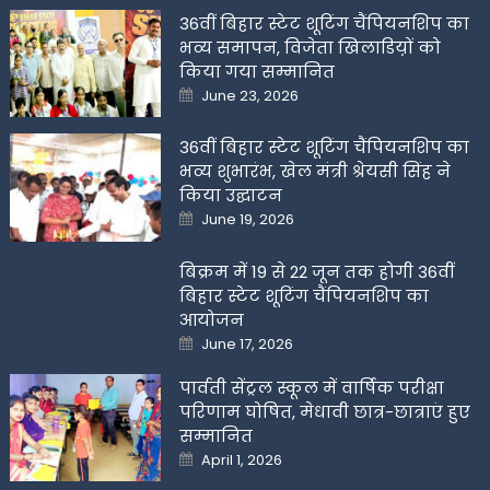
36वीं बिहार स्टेट शूटिंग चैंपियनशिप का
भव्य समापन, विजेता खिलाडिय़ों को
किया गया सम्मानित
Posted
June 23, 2026
on
36वीं बिहार स्टेट शूटिंग चैंपियनशिप का
भव्य शुभारंभ, खेल मंत्री श्रेयसी सिंह ने
किया उद्घाटन
Posted
June 19, 2026
on
बिक्रम में 19 से 22 जून तक होगी 36वीं
बिहार स्टेट शूटिंग चैंपियनशिप का
आयोजन
Posted
June 17, 2026
on
पार्वती सेंट्रल स्कूल में वार्षिक परीक्षा
परिणाम घोषित, मेधावी छात्र-छात्राएं हुए
सम्मानित
Posted
April 1, 2026
on