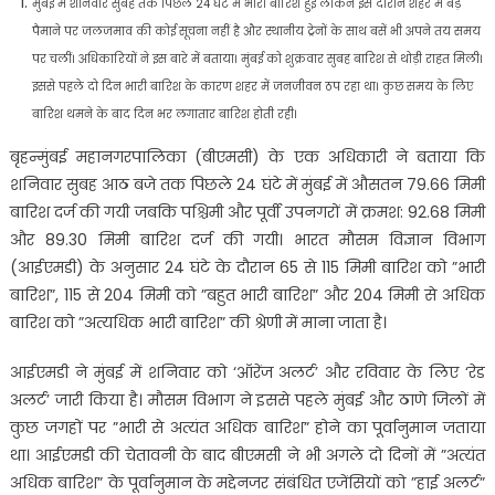
मुंबई में शनिवार सुबह तक पिछले 24 घंटे में भारी बारिश हुई लेकिन इस दौरान शहर में बड़े
पैमाने पर जलजमाव की कोई सूचना नहीं है और स्थानीय ट्रेनों के साथ बसें भी अपने तय समय
पर चलीं। अधिकारियों ने इस बारे में बताया। मुंबई को शुक्रवार सुबह बारिश से थोड़ी राहत मिली।
इससे पहले दो दिन भारी बारिश के कारण शहर में जनजीवन ठप रहा था। कुछ समय के लिए
बारिश थमने के बाद दिन भर लगातार बारिश होती रही।
बृहन्मुंबई महानगरपालिका (बीएमसी) के एक अधिकारी ने बताया कि
शनिवार सुबह आठ बजे तक पिछले 24 घंटे में मुंबई में औसतन 79.66 मिमी
बारिश दर्ज की गयी जबकि पश्चिमी और पूर्वी उपनगरों में क्रमश: 92.68 मिमी
और 89.30 मिमी बारिश दर्ज की गयी। भारत मौसम विज्ञान विभाग
(आईएमडी) के अनुसार 24 घंटे के दौरान 65 से 115 मिमी बारिश को ”भारी
बारिश”, 115 से 204 मिमी को ”बहुत भारी बारिश” और 204 मिमी से अधिक
बारिश को ”अत्यधिक भारी बारिश” की श्रेणी में माना जाता है।
आईएमडी ने मुंबई में शनिवार को ‘ऑरेंज अलर्ट’ और रविवार के लिए ‘रेड
अलर्ट’ जारी किया है। मौसम विभाग ने इससे पहले मुंबई और ठाणे जिलों में
कुछ जगहों पर ”भारी से अत्यंत अधिक बारिश” होने का पूर्वानुमान जताया
था। आईएमडी की चेतावनी के बाद बीएमसी ने भी अगले दो दिनों में ”अत्यंत
अधिक बारिश” के पूर्वानुमान के मद्देनजर संबंधित एजेंसियों को ”हाई अलर्ट”