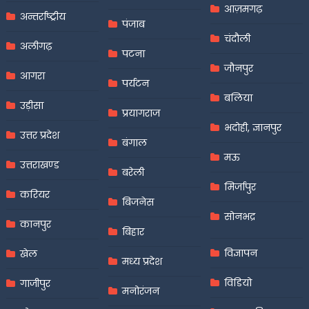
आज़मगढ़
अन्तर्राष्ट्रीय
पंजाब
चंदौली
अलीगढ़
पटना
जौनपुर
आगरा
पर्यटन
बलिया
उड़ीसा
प्रयागराज
भदोही, ज्ञानपुर
उत्तर प्रदेश
बंगाल
मऊ
उत्तराखण्ड
बरेली
मिर्जापुर
करियर
बिजनेस
सोनभद्र
कानपुर
बिहार
विज्ञापन
खेल
मध्य प्रदेश
विडियो
गाजीपुर
मनोरंजन