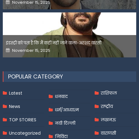
Posted
November 15, 2025
on
इंडस्ट्री को पता है कि मैं कहीं नहीं जाने वाला-अरशद वारसी
Posted
November 15, 2025
on
POPULAR CATEGORY
Latest
राशिफल
धनबाद
News
राष्ट्रीय
धर्म/आध्यात्म
TOP STORIES
लखनऊ
नयी दिल्ली
Uncategorized
वाराणसी
निविदा