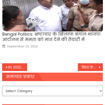
Bengal Politics: भ्रष्टाचार के खिलाफ बंगाल भाजपा
आंदोलन से ममता को मात देने की तैयारी में
Posted
September 20, 2022
on
Post
IPL 2022: कोलकाता के खिलाफ चहल ने ली आइपीएल की 21वीं हैट्रिक,
बिहार के नवादा में बड़ा हादसा; अवैध अभ्रक खदान धंसने से एक की मौत, दो लापता की तलाश जारी
navigation
समाचार प्रकार
समाचार
प्रकार