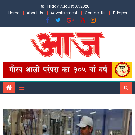
Skip
Friday, August 07, 2026
to
Home
About Us
Advertisement
Contact Us
E-Paper
content