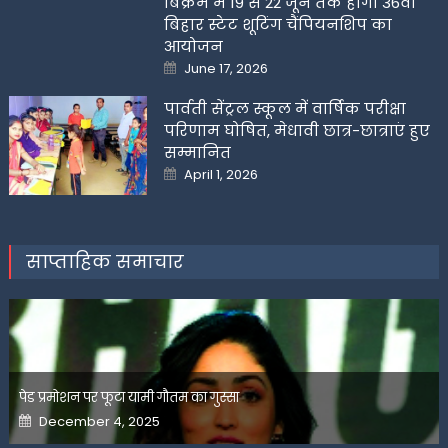
बिक्रम में 19 से 22 जून तक होगी 36वीं
बिहार स्टेट शूटिंग चैंपियनशिप का
आयोजन
Posted
June 17, 2026
on
पार्वती सेंट्रल स्कूल में वार्षिक परीक्षा
परिणाम घोषित, मेधावी छात्र-छात्राएं हुए
सम्मानित
Posted
April 1, 2026
on
साप्ताहिक समाचार
पेड प्रमोशन पर फूटा यामी गौतम का गुस्सा
Posted
December 4, 2025
on