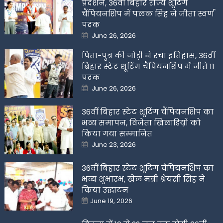
प्रदर्शन, 36वीं बिहार राज्य शूटिंग
चैंपियनशिप में पलक सिंह ने जीता स्वर्ण
पदक
Posted
June 26, 2026
on
पिता-पुत्र की जोड़ी ने रचा इतिहास, 36वीं
बिहार स्टेट शूटिंग चैंपियनशिप में जीते 11
पदक
Posted
June 26, 2026
on
36वीं बिहार स्टेट शूटिंग चैंपियनशिप का
भव्य समापन, विजेता खिलाडिय़ों को
किया गया सम्मानित
Posted
June 23, 2026
on
36वीं बिहार स्टेट शूटिंग चैंपियनशिप का
भव्य शुभारंभ, खेल मंत्री श्रेयसी सिंह ने
किया उद्घाटन
Posted
June 19, 2026
on