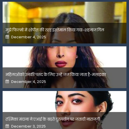
मुझे फिल्मों में शोपीस की तरह इस्तेमाल किया गया-शहनाज गिल
Posted
December 4, 2025
on
महिलाओंको उनकी पसंद के लिए उन्हें जज किया जाता है-मलाइका
Posted
December 4, 2025
on
रश्मिका मंदाना ने एआई के बढ़ते दुरुपयोग पर जतायी नाराजगी
Posted
December 3, 2025
on