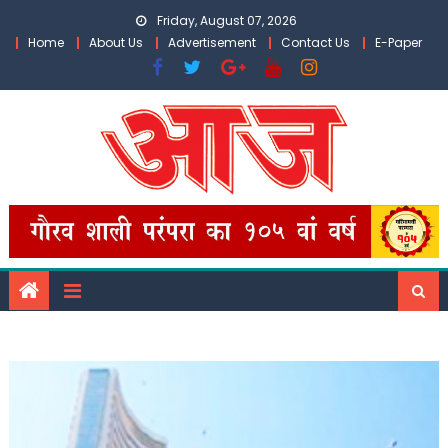
Skip
Friday, August 07, 2026
to
Home
About Us
Advertisement
Contact Us
E-Paper
content