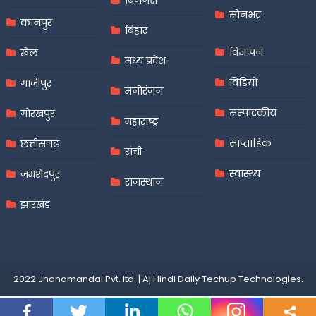
बिजनेस
सोनभद्र
कानपुर
बिहार
विज्ञापन
खेल
मध्य प्रदेश
विडियो
गाजीपुर
मनोरंजन
सम्पादकीय
गोरखपुर
महाराष्ट्र
साप्ताहिक
छत्तीसगढ़
रांची
स्वास्थ्य
जमशेदपुर
राजस्थान
झारखंड
2022 Jnanamandal Pvt. ltd.
|
Aj Hindi Daily
Techup Technologies
.