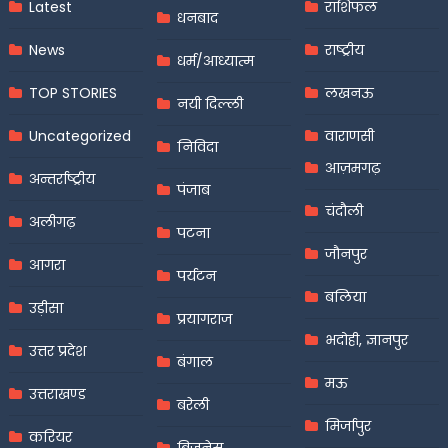
Latest
राशिफल
धनबाद
News
राष्ट्रीय
धर्म/आध्यात्म
TOP STORIES
लखनऊ
नयी दिल्ली
Uncategorized
वाराणसी
निविदा
आज़मगढ़
अन्तर्राष्ट्रीय
पंजाब
चंदौली
अलीगढ़
पटना
जौनपुर
आगरा
पर्यटन
बलिया
उड़ीसा
प्रयागराज
भदोही, ज्ञानपुर
उत्तर प्रदेश
बंगाल
मऊ
उत्तराखण्ड
बरेली
मिर्जापुर
करियर