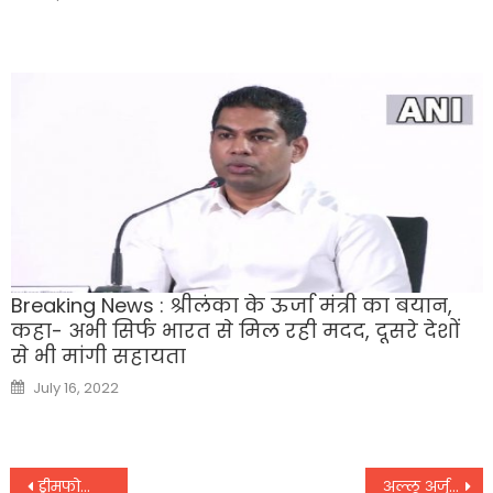
on
Breaking News : श्रीलंका के ऊर्जा मंत्री का बयान,
कहा- अभी सिर्फ भारत से मिल रही मदद, दूसरे देशों
से भी मांगी सहायता
Posted
July 16, 2022
on
Post
ड्रीमफोक्स सर्विसेज की शानदार लिस्टिंग, जानिए निवेशकों को मिला कितना मुनाफा
अल्लू अर्जुन ने बेटी के साथ डांस कर गणपति बप्पा को दी विदाई,