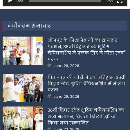
00:00
02:21
नवीनतम समाचार
भोजपुर के निशानेबाजों का शानदार
प्रदर्शन, 36वीं बिहार राज्य शूटिंग
चैंपियनशिप में पलक सिंह ने जीता स्वर्ण
पदक
Posted
June 26, 2026
on
पिता-पुत्र की जोड़ी ने रचा इतिहास, 36वीं
बिहार स्टेट शूटिंग चैंपियनशिप में जीते 11
पदक
Posted
June 26, 2026
on
36वीं बिहार स्टेट शूटिंग चैंपियनशिप का
भव्य समापन, विजेता खिलाडिय़ों को
किया गया सम्मानित
Posted
June 23, 2026