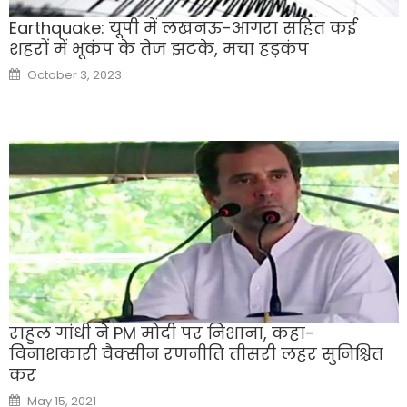
Earthquake: यूपी में लखनऊ-आगरा सह‍ित कई
शहरों में भूकंप के तेज झटके, मचा हड़कंप
Posted
October 3, 2023
on
राहुल गांधी ने PM मोदी पर निशाना, कहा-
विनाशकारी वैक्सीन रणनीति तीसरी लहर सुनिश्चित
कर
Posted
May 15, 2021