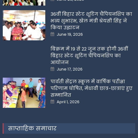
on
36वीं बिहार स्टेट शूटिंग चैंपियनशिप का
भव्य शुभारंभ, खेल मंत्री श्रेयसी सिंह ने
किया उद्घाटन
Posted
June 19, 2026
on
बिक्रम में 19 से 22 जून तक होगी 36वीं
बिहार स्टेट शूटिंग चैंपियनशिप का
आयोजन
Posted
June 17, 2026
on
पार्वती सेंट्रल स्कूल में वार्षिक परीक्षा
परिणाम घोषित, मेधावी छात्र-छात्राएं हुए
सम्मानित
Posted
April 1, 2026
on
साप्ताहिक समाचार