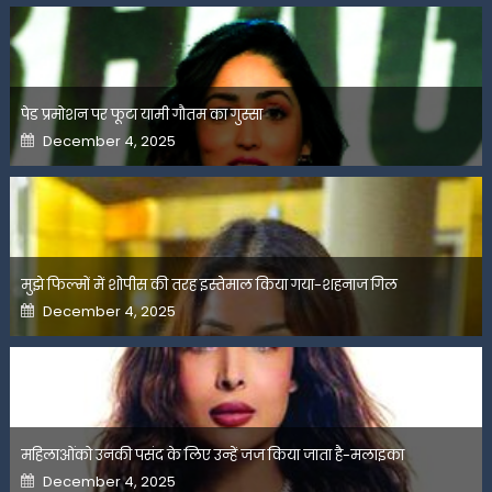
पेड प्रमोशन पर फूटा यामी गौतम का गुस्सा
Posted
December 4, 2025
on
मुझे फिल्मों में शोपीस की तरह इस्तेमाल किया गया-शहनाज गिल
Posted
December 4, 2025
on
महिलाओंको उनकी पसंद के लिए उन्हें जज किया जाता है-मलाइका
Posted
December 4, 2025
on