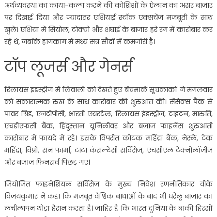
अर्थव्यवस्था का काया-कल्प करने की कोशिशों के ऐलान का असर बाजार
पर दिखाई दिया और ज्यादातर एशियाई स्टॉक एक्सचेंज मजबूती के साथ
खुले। एशिया में सियोल, टोक्यो और शंघाई के बाजार हरे रंग में कारोबार कर
रहे थे, जबकि हांगकांग में मध्य सत्र सौदों में कमजोरी है।
टॉप लूजर्स और गेनर्स
रिलायंस इंडस्ट्रीज में लिवाली को देखते हुए बेंचमार्क सूचकांकों ने मंगलवार
को सकारात्मक रुख के साथ कारोबार की शुरुआत की। सेंसेक्स पैक से
पावर ग्रिड, एनटीपीसी, भारती एयरटेल, रिलायंस इंडस्ट्रीज, टाइटन, मारुति,
एचडीएफसी बैंक, हिंदुस्तान यूनिलीवर और बजाज फाइनेंस शुरुआती
कारोबार में फायदे में रहे। इसके विपरीत कोटक महिंद्रा बैंक, नेस्ले, टेक
महिंद्रा, विप्रो, सन फार्मा, टाटा कंसल्टेंसी सर्विसेज, एचसीएल टेक्नोलॉजीज
और बजाज फिनसर्व पिछड़ गए।
जियोजित फाइनेंशियल सर्विसेज के मुख्य निवेश रणनीतिकार वीके
विजयकुमार ने कहा कि मजबूत वैश्विक बाधाओं के बाद भी घरेलू बाजार का
लचीलापन थोड़ा हैरान करता है। जाहिर है कि भारत दुनिया के बाकी हिस्सों