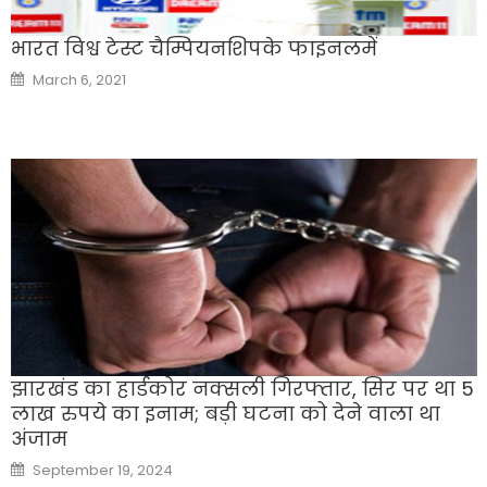
भारत विश्व टेस्ट चैम्पियनशिपके फाइनलमें
Posted
March 6, 2021
on
झारखंड का हार्डकोर नक्सली गिरफ्तार, सिर पर था 5
लाख रुपये का इनाम; बड़ी घटना को देने वाला था
अंजाम
Posted
September 19, 2024
on