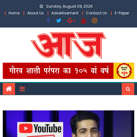
Skip
Sunday, August 09, 2026
to
Home
About Us
Advertisement
Contact Us
E-Paper
content