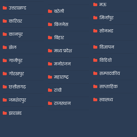
मऊ
उत्तराखण्ड
बरेली
मिर्जापुर
करियर
बिजनेस
सोनभद्र
कानपुर
बिहार
विज्ञापन
खेल
मध्य प्रदेश
विडियो
गाजीपुर
मनोरंजन
सम्पादकीय
गोरखपुर
महाराष्ट्र
साप्ताहिक
छत्तीसगढ़
रांची
स्वास्थ्य
जमशेदपुर
राजस्थान
झारखंड