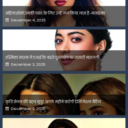
महिलाओंको उनकी पसंद के लिए उन्हें जज किया जाता है-मलाइका
Posted
December 4, 2025
on
रश्मिका मंदाना ने एआई के बढ़ते दुरुपयोग पर जतायी नाराजगी
Posted
December 3, 2025
on
कृति सेनन की बहन नूपुर अगले महीने करेंगी डेस्टिनेशन मैरिज
Posted
December 3, 2025
on