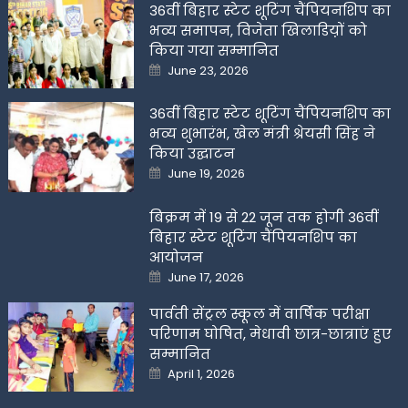
36वीं बिहार स्टेट शूटिंग चैंपियनशिप का
भव्य समापन, विजेता खिलाडिय़ों को
किया गया सम्मानित
Posted
June 23, 2026
on
36वीं बिहार स्टेट शूटिंग चैंपियनशिप का
भव्य शुभारंभ, खेल मंत्री श्रेयसी सिंह ने
किया उद्घाटन
Posted
June 19, 2026
on
बिक्रम में 19 से 22 जून तक होगी 36वीं
बिहार स्टेट शूटिंग चैंपियनशिप का
आयोजन
Posted
June 17, 2026
on
पार्वती सेंट्रल स्कूल में वार्षिक परीक्षा
परिणाम घोषित, मेधावी छात्र-छात्राएं हुए
सम्मानित
Posted
April 1, 2026
on