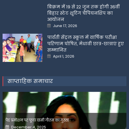
बिक्रम में 19 से 22 जून तक होगी 36वीं
बिहार स्टेट शूटिंग चैंपियनशिप का
आयोजन
Posted
June 17, 2026
on
पार्वती सेंट्रल स्कूल में वार्षिक परीक्षा
परिणाम घोषित, मेधावी छात्र-छात्राएं हुए
सम्मानित
Posted
April 1, 2026
on
साप्ताहिक समाचार
पेड प्रमोशन पर फूटा यामी गौतम का गुस्सा
Posted
December 4, 2025