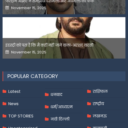
फरहान अख्तर ने समझाया देशभक्ति और अंधभक्ति का फर्क
Posted
November 15, 2025
on
इंडस्ट्री को पता है कि मैं कहीं नहीं जाने वाला-अरशद वारसी
Posted
November 15, 2025
on
POPULAR CATEGORY
Latest
राशिफल
धनबाद
News
राष्ट्रीय
धर्म/आध्यात्म
TOP STORIES
लखनऊ
नयी दिल्ली