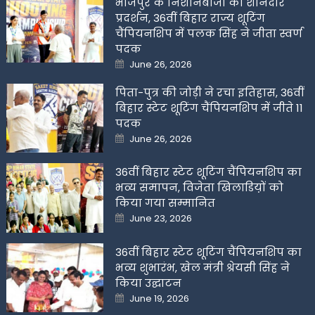
भोजपुर के निशानेबाजों का शानदार
प्रदर्शन, 36वीं बिहार राज्य शूटिंग
चैंपियनशिप में पलक सिंह ने जीता स्वर्ण
पदक
Posted
June 26, 2026
on
पिता-पुत्र की जोड़ी ने रचा इतिहास, 36वीं
बिहार स्टेट शूटिंग चैंपियनशिप में जीते 11
पदक
Posted
June 26, 2026
on
36वीं बिहार स्टेट शूटिंग चैंपियनशिप का
भव्य समापन, विजेता खिलाडिय़ों को
किया गया सम्मानित
Posted
June 23, 2026
on
36वीं बिहार स्टेट शूटिंग चैंपियनशिप का
भव्य शुभारंभ, खेल मंत्री श्रेयसी सिंह ने
किया उद्घाटन
Posted
June 19, 2026
on