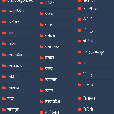
Uncategorized
वाराणसी
निविदा
आज़मगढ़
अन्तर्राष्ट्रीय
पंजाब
चंदौली
अलीगढ़
पटना
जौनपुर
आगरा
पर्यटन
बलिया
उड़ीसा
प्रयागराज
भदोही, ज्ञानपुर
उत्तर प्रदेश
बंगाल
मऊ
उत्तराखण्ड
बरेली
मिर्जापुर
करियर
बिजनेस
सोनभद्र
कानपुर
बिहार
विज्ञापन
खेल
मध्य प्रदेश
विडियो
गाजीपुर
मनोरंजन