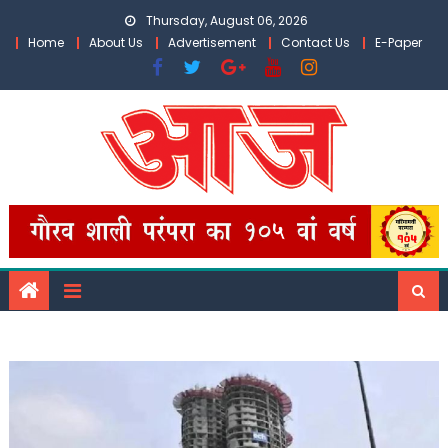
Skip
Thursday, August 06, 2026
to
Home
About Us
Advertisement
Contact Us
E-Paper
content