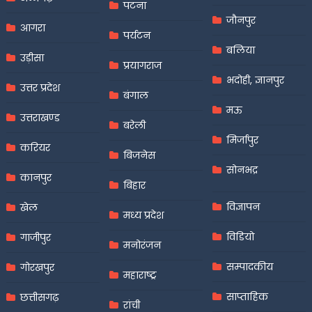
पटना
जौनपुर
आगरा
पर्यटन
बलिया
उड़ीसा
प्रयागराज
भदोही, ज्ञानपुर
उत्तर प्रदेश
बंगाल
मऊ
उत्तराखण्ड
बरेली
मिर्जापुर
करियर
बिजनेस
सोनभद्र
कानपुर
बिहार
विज्ञापन
खेल
मध्य प्रदेश
विडियो
गाजीपुर
मनोरंजन
सम्पादकीय
गोरखपुर
महाराष्ट्र
साप्ताहिक
छत्तीसगढ़
रांची