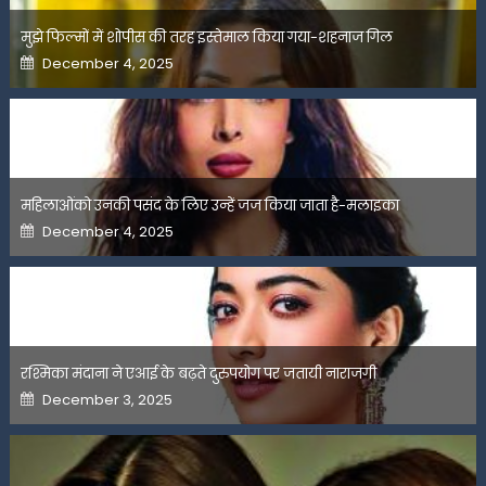
मुझे फिल्मों में शोपीस की तरह इस्तेमाल किया गया-शहनाज गिल
Posted
December 4, 2025
on
महिलाओंको उनकी पसंद के लिए उन्हें जज किया जाता है-मलाइका
Posted
December 4, 2025
on
रश्मिका मंदाना ने एआई के बढ़ते दुरुपयोग पर जतायी नाराजगी
Posted
December 3, 2025
on