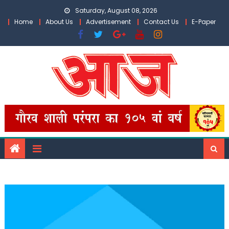
Skip
Saturday, August 08, 2026
to
Home
About Us
Advertisement
Contact Us
E-Paper
content