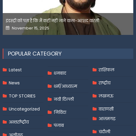
इंडस्ट्री को पता है कि मैं कहीं नहीं जाने वाला-अरशद वारसी
Posted
November 15, 2025
on
POPULAR CATEGORY
Latest
राशिफल
धनबाद
News
राष्ट्रीय
धर्म/आध्यात्म
TOP STORIES
लखनऊ
नयी दिल्ली
Uncategorized
वाराणसी
निविदा
आज़मगढ़
अन्तर्राष्ट्रीय
पंजाब
चंदौली
अलीगढ़