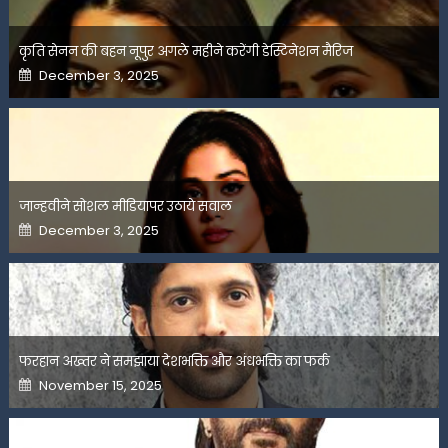
कृति सेनन की बहन नूपुर अगले महीने करेंगी डेस्टिनेशन मैरिज
Posted
December 3, 2025
on
जान्हवीने सोशल मीडियापर उठाये सवाल
Posted
December 3, 2025
on
फरहान अख्तर ने समझाया देशभक्ति और अंधभक्ति का फर्क
Posted
November 15, 2025
on