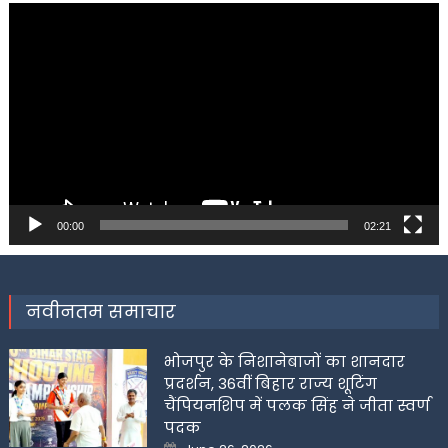
Video
Player
00:00
02:21
नवीनतम समाचार
भोजपुर के निशानेबाजों का शानदार
प्रदर्शन, 36वीं बिहार राज्य शूटिंग
चैंपियनशिप में पलक सिंह ने जीता स्वर्ण
पदक
Posted