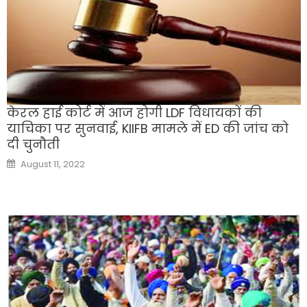
केरल हाई कोर्ट में आज होगी LDF विधायकों की
याचिका पर सुनवाई, KIIFB मामले में ED की जांच को
दी चुनौती
Posted
August 11, 2022
on